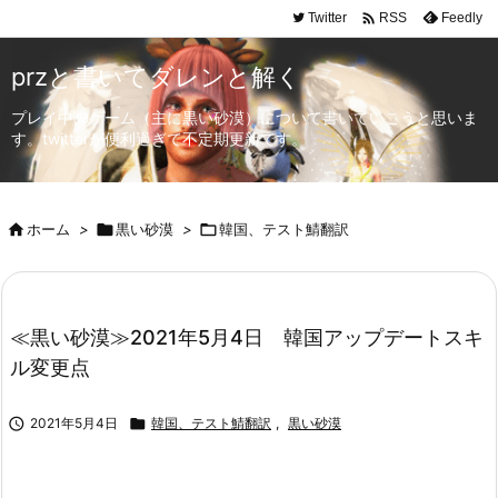

Twitter
Feedly
RSS
przと書いてダレンと解く
プレイ中のゲーム（主に黒い砂漠）について書いていこうと思いま
す。twitterが便利過ぎて不定期更新です。

ホーム
>

黒い砂漠
>

韓国、テスト鯖翻訳
≪黒い砂漠≫2021年5月4日 韓国アップデートスキ
ル変更点

2021年5月4日

韓国、テスト鯖翻訳
,
黒い砂漠