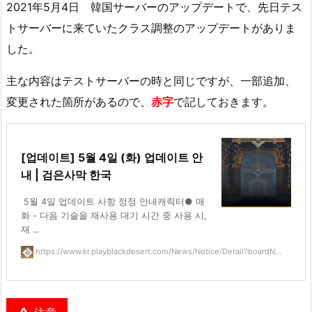
2021年5月4日 韓国サーバーのアップデートで、先日テス
トサーバーに来ていたクラス調整のアップデートがありま
した。
主な内容はテストサーバーの時と同じですが、一部追加、
変更された箇所があるので、
赤字
で記しておきます。
[업데이트] 5월 4일 (화) 업데이트 안
내 | 검은사막 한국
5월 4일 업데이트 사항 정정 안내캐릭터● 매
화 - 다음 기술을 재사용 대기 시간 중 사용 시,
재 ...
https://www.kr.playblackdesert.com/News/Notice/Detail?boardN...