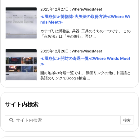
2025年12月27日
:
WhereWindsMeet
≪風燕伝≫博物誌-火矢法の取得方法≪Where Wi
nds Meet≫
カテゴリは博物誌-兵器-工具のうちの一つです。 この
『火矢法』は『弓の修行、再び ...
2025年12月26日
:
WhereWindsMeet
≪風燕伝≫開封の奇遇一覧≪Where Winds Meet
≫
開封地域の奇遇一覧です。 動画リンクの他に中国語と
英語のリンクでGoogle検索 ...
サイト内検索