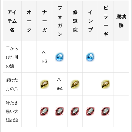
フ
ビ
アイ
オ
ナ
修
イ
ォ
ラ
廃城
テム
ー
ー
道
ン
ガ
ー
跡
名
ク
ガ
院
プ
ン
ギ
干から
△
びた川
※3
の涙
△
裂けた
※4
月の爪
冷たき
黒い太
陽の涙