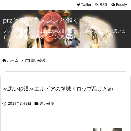

Twitter
Feedly
RSS
przと書いてダレンと解く
プレイ中のゲーム（主に黒い砂漠）について書いていこうと思いま
す。twitterが便利過ぎて不定期更新です。

ホーム
>

黒い砂漠
≪黒い砂漠≫エルビアの領域ドロップ品まとめ

2021年3月3日

黒い砂漠