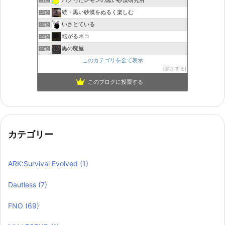
11位
続・黒い砂漠をぬるく楽しむ
12位
いさとている
13位
転がるネコ
14位
黒の廃屋
15位
このカテゴリを全て表示
参加する
このブログに投票する
カテゴリー
ARK:Survival Evolved
(1)
Dautless
(7)
FNO
(69)