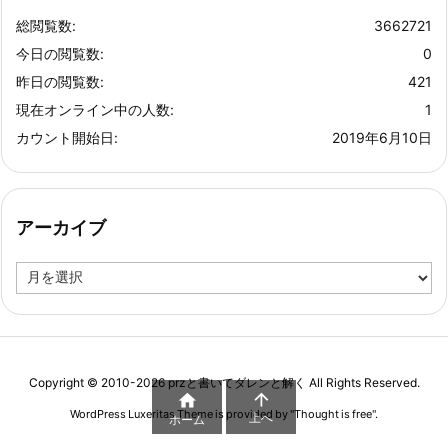
総閲覧数:
3662721
今日の閲覧数:
0
昨日の閲覧数:
421
現在オンライン中の人数:
1
カウント開始日:
2019年6月10日
アーカイブ
ア
ー
カ
イ
ブ
Copyright ©
2010
-2026
przと書いてダレンと解く
All Rights Reserved.


WordPress Luxeritas Theme is provided by "
Thought is free
".
上へ
ホーム