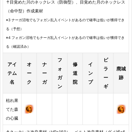
↑目覚めた川のネックレス（防御型）、目覚めた月のネックレス
（命中型）作成素材
※3 ナーガ沼地でもフォガン乱入イベントがあるので確率は低いが獲得でき
る（予想）
※4 フォガン沼地でもナーガ乱入イベントがあるので確率は低いが獲得でき
る（確認済み）
フ
ビ
アイ
オ
ナ
修
イ
ォ
ラ
廃城
テム
ー
ー
道
ン
ガ
ー
跡
名
ク
ガ
院
プ
ン
ギ
枯れ果
てた森
の心臓
↑ネックレス改良素材（HP+150）、ベルト改良素材（ダメ減+6