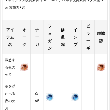
or 攻撃力+3）
フ
ビ
アイ
オ
ナ
修
イ
ォ
ラ
廃城
テム
ー
ー
道
ン
ガ
ー
跡
名
ク
ガ
院
プ
ン
ギ
激怒す
る夜の
欠片
涙を浮
△
かべる
※5
夜の欠
片