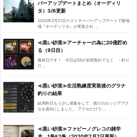
バーアップデートまとめ（オーディリ
タ）3/6更新
2020年2月21日テストサーバーアップデートで新地
域『オーディリタ』が実装され ...
≪黒い砂漠≫アーチャーの為に20億貯め
る（9日目）
最終日です！ 今日はSSが全然取れてなく ・釣り
(1 ...
≪黒い砂漠≫生活熟練度実装後のグラナ
釣りの結果
結局昨日もう少し採集をして、残りのロッジアアク
セを真Ⅲにしました。 アクセだけで ...
≪黒い砂漠≫ファビーノグレコの雑学
本 1巻&2巻（2020年7月7日更新）