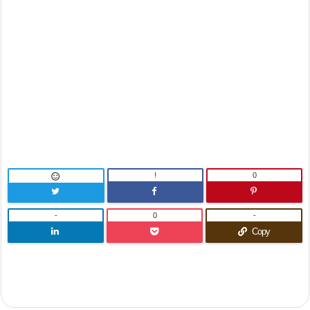
!
0

-
0
-
Copy