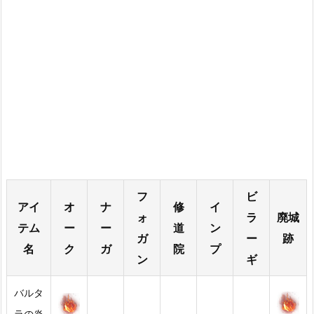
フ
ビ
アイ
オ
ナ
修
イ
ォ
ラ
廃城
テム
ー
ー
道
ン
ガ
ー
跡
名
ク
ガ
院
プ
ン
ギ
バルタ
ラの炎