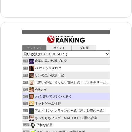
ランキング
ポイント
ブロ画
倉葉の黒い砂漠ブログ
1位
ﾇﾜﾇﾜくろさばログ
2位
リンの黒い砂漠日記
3位
【黒い砂漠】まったり冒険日誌｜ヴァルキリーと闇の精霊の旅
4位
Valkyrie
5位
przと書いてダレンと解く
6位
ネットゲーム行脚
7位
アルビオンオンラインの永遠（黒い砂漠の永遠）
8位
もっちもちブログ - ＭＭＯＲＰＧ 黒い砂漠
9位
平和な部屋
10位
バグったレモンの黒い砂漠研究所