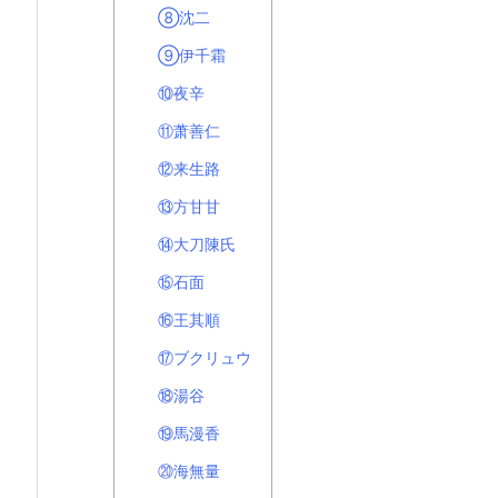
⑧沈二
⑨伊千霜
⑩夜辛
⑪萧善仁
⑫来生路
⑬方甘甘
⑭大刀陳氏
⑮石面
⑯王其順
⑰ブクリュウ
⑱湯谷
⑲馬漫香
⑳海無量