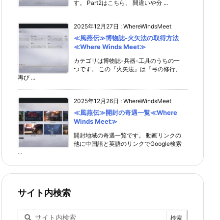
す。 Part2はこちら。 間違いや分 ...
2025年12月27日
:
WhereWindsMeet
≪風燕伝≫博物誌-火矢法の取得方法
≪Where Winds Meet≫
カテゴリは博物誌-兵器-工具のうちの一
つです。 この『火矢法』は『弓の修行、
再び ...
2025年12月26日
:
WhereWindsMeet
≪風燕伝≫開封の奇遇一覧≪Where
Winds Meet≫
開封地域の奇遇一覧です。 動画リンクの
他に中国語と英語のリンクでGoogle検索
...
サイト内検索