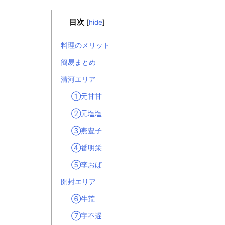
目次
[
hide
]
料理のメリット
簡易まとめ
清河エリア
①元甘甘
②元塩塩
③燕豊子
④番明栄
⑤李おば
開封エリア
⑥牛荒
⑦宇不遅