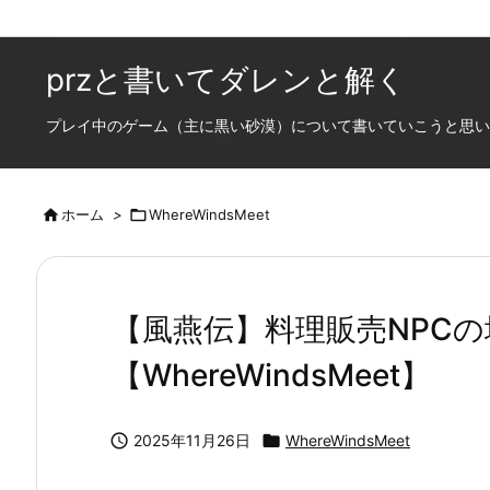
przと書いてダレンと解く
プレイ中のゲーム（主に黒い砂漠）について書いていこうと思います

ホーム
>

WhereWindsMeet
【風燕伝】料理販売NPC
【WhereWindsMeet】

2025年11月26日

WhereWindsMeet