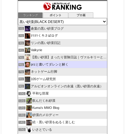
ランキング
ポイント
ブロ画
倉葉の黒い砂漠ブログ
1位
ﾇﾜﾇﾜくろさばログ
2位
リンの黒い砂漠日記
3位
Valkyrie
4位
【黒い砂漠】まったり冒険日誌｜ヴァルキリーと闇の精霊の旅
5位
przと書いてダレンと解く
6位
ネットゲーム行脚
7位
105ゲーム研究所
8位
アルビオンオンラインの永遠（黒い砂漠の永遠）
9位
平和な部屋
10位
飲んだくれ砂漠
11位
Kuma's MMO Blog
12位
砂漠のメロディー
13位
続・黒い砂漠をぬるく楽しむ
14位
いさとている
15位