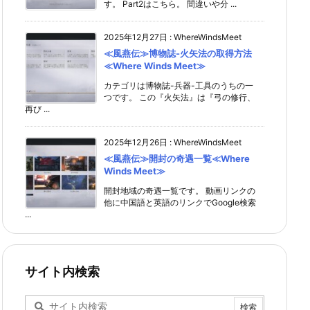
す。 Part2はこちら。 間違いや分 ...
2025年12月27日
:
WhereWindsMeet
≪風燕伝≫博物誌-火矢法の取得方法
≪Where Winds Meet≫
カテゴリは博物誌-兵器-工具のうちの一
つです。 この『火矢法』は『弓の修行、
再び ...
2025年12月26日
:
WhereWindsMeet
≪風燕伝≫開封の奇遇一覧≪Where
Winds Meet≫
開封地域の奇遇一覧です。 動画リンクの
他に中国語と英語のリンクでGoogle検索
...
サイト内検索