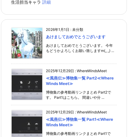
生活担当キャラ
詳細
2026年1月1日
:
未分類
あけましておめでとうございます
あけましておめでとうございます。 今年
もどうかよろしくお願い致しますm(_ _) ...
2025年12月29日
:
WhereWindsMeet
≪風燕伝≫博物集一覧 Part2≪Where
Winds Meet≫
博物集の参考動画リンクまとめ Part2で
す。 Part1はこちら。 間違いや分 ...
2025年12月29日
:
WhereWindsMeet
≪風燕伝≫博物集一覧 Part1≪Where
Winds Meet≫
博物集の参考動画リンクまとめ Part1で