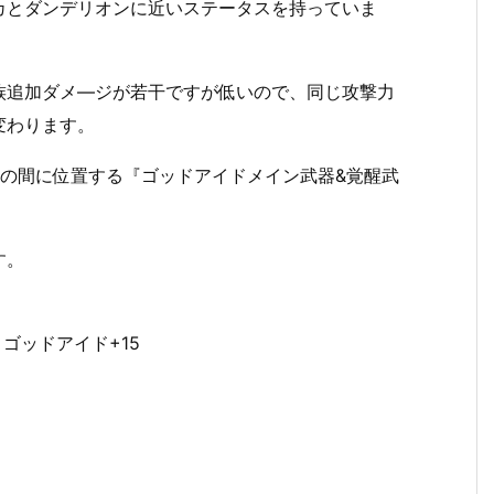
カとダンデリオンに近いステータスを持っていま
族追加ダメ―ジが若干ですが低いので、同じ攻撃力
変わります。
Ⅴの間に位置する『ゴッドアイドメイン武器&覚醒武
す。
 ゴッドアイド+15