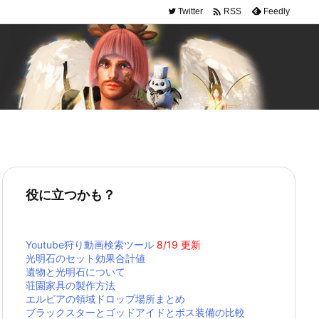

Twitter
Feedly
RSS
役に立つかも？
Youtube狩り動画検索ツール
8/19 更新
光明石のセット効果合計値
遺物と光明石について
荘園家具の製作方法
エルビアの領域ドロップ場所まとめ
ブラックスターとゴッドアイドとボス装備の比較