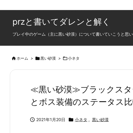
przと書いてダレンと解く
プレイ中のゲーム（主に黒い砂漠）について書いていこうと思います

ホーム
>

黒い砂漠
>

小ネタ
≪黒い砂漠≫ブラックスタ
とボス装備のステータス比較

2021年1月20日

小ネタ
,
黒い砂漠