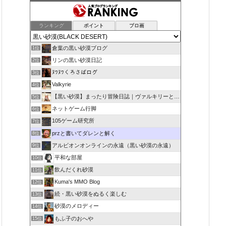
ランキング
ポイント
ブロ画
倉葉の黒い砂漠ブログ
1位
リンの黒い砂漠日記
2位
ﾇﾜﾇﾜくろさばログ
3位
Valkyrie
4位
【黒い砂漠】まったり冒険日誌｜ヴァルキリーと闇の精霊の旅
5位
ネットゲーム行脚
6位
105ゲーム研究所
7位
przと書いてダレンと解く
8位
アルビオンオンラインの永遠（黒い砂漠の永遠）
9位
平和な部屋
10位
飲んだくれ砂漠
11位
Kuma's MMO Blog
12位
続・黒い砂漠をぬるく楽しむ
13位
砂漠のメロディー
14位
もふ子のおへや
15位