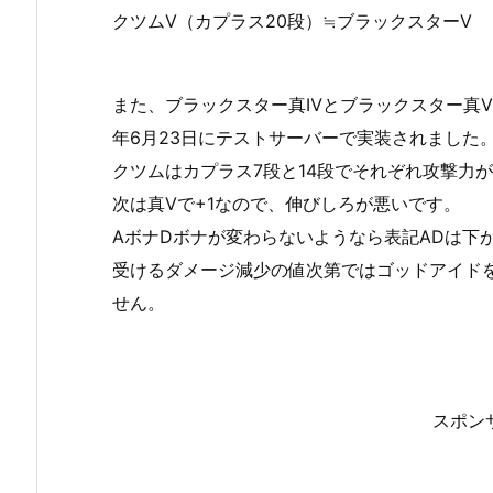
クツムⅤ（カプラス20段）≒ブラックスターⅤ
また、ブラックスター真Ⅳとブラックスター真Ⅴ
年6月23日にテストサーバーで実装されました
クツムはカプラス7段と14段でそれぞれ攻撃力が
次は真Ⅴで+1なので、伸びしろが悪いです。
AボナDボナが変わらないようなら表記ADは下
受けるダメージ減少の値次第ではゴッドアイド
せん。
スポン