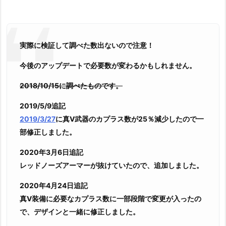
実際に検証して調べた数出ないので注意！
今後のアップデートで必要数が変わるかもしれません。
2018/10/15に調べたものです。
2019/5/9追記
2019/3/27
に真Ⅴ武器のカプラス数が25％減少したので一
部修正しました。
2020年3月6日追記
レッドノーズアーマーが抜けていたので、追加しました。
2020年4月24日追記
真Ⅴ装備に必要なカプラス数に一部段階で変更が入ったの
で、デザインと一緒に修正しました。