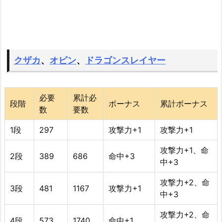
クザカ
、
オピン
、
ドラゴンスレイヤー
必要
累計必
段階
ボーナス
累計ボーナス
数
要数
1段
297
攻撃力+1
攻撃力+1
攻撃力+1、命
2段
389
686
命中+3
中+3
攻撃力+2、命
3段
481
1167
攻撃力+1
中+3
攻撃力+2、命
4段
573
1740
命中+1