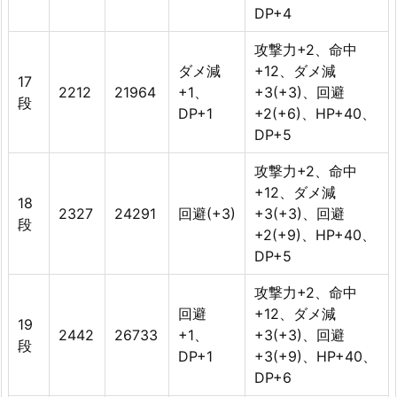
DP+4
攻撃力+2、命中
ダメ減
+12、ダメ減
17
2212
21964
+1、
+3(+3)、回避
段
DP+1
+2(+6)、HP+40、
DP+5
攻撃力+2、命中
+12、ダメ減
18
2327
24291
回避(+3)
+3(+3)、回避
段
+2(+9)、HP+40、
DP+5
攻撃力+2、命中
回避
+12、ダメ減
19
2442
26733
+1、
+3(+3)、回避
段
DP+1
+3(+9)、HP+40、
DP+6