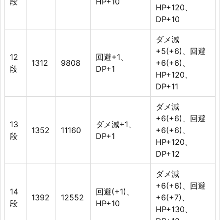
段
HP+10
HP+120、
DP+10
ダメ減
+5(+6)、回避
12
回避+1、
1312
9808
+6(+6)、
段
DP+1
HP+120、
DP+11
ダメ減
+6(+6)、回避
13
ダメ減+1、
1352
11160
+6(+6)、
段
DP+1
HP+120、
DP+12
ダメ減
+6(+6)、回避
14
回避(+1)、
1392
12552
+6(+7)、
段
HP+10
HP+130、