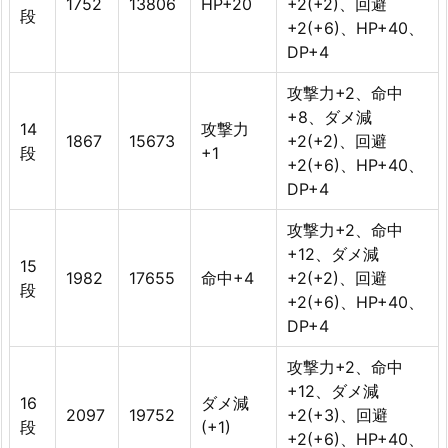
1752
13806
HP+20
+2(+2)、回避
段
+2(+6)、HP+40、
DP+4
攻撃力+2、命中
+8、ダメ減
14
攻撃力
1867
15673
+2(+2)、回避
段
+1
+2(+6)、HP+40、
DP+4
攻撃力+2、命中
+12、ダメ減
15
1982
17655
命中+4
+2(+2)、回避
段
+2(+6)、HP+40、
DP+4
攻撃力+2、命中
+12、ダメ減
16
ダメ減
2097
19752
+2(+3)、回避
段
(+1)
+2(+6)、HP+40、