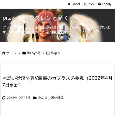

Twitter
Feedly
RSS
przと書いてダレンと解く
プレイ中のゲーム（主に黒い砂漠）について書いていこうと思いま
す。twitterが便利過ぎて不定期更新です。

ホーム
>

黒い砂漠
>

小ネタ
≪黒い砂漠≫真Ⅴ装備のカプラス必要数（2022年4月
7日更新）

2018年10月15日

小ネタ
,
黒い砂漠