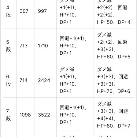
4
+1(+1)、
+2(+2)、回避
307
997
段
HP+10、
+2(+2)、
DP+1
HP+50、DP+4
ダメ減
回避+1(+1)、
5
+2(+2)、回避
713
1710
HP+10、
段
+3(+3)、
DP+1
HP+60、DP+5
ダメ減
ダメ減
6
+1(+1)、
+3(+3)、回避
714
2424
段
HP+10、
+3(+3)、
DP+1
HP+70、DP+6
ダメ減
回避+1(+1)、
7
+3(+3)、回避
1098
3522
HP+10、
段
+4(+4)、
DP+1
HP+80、DP+7