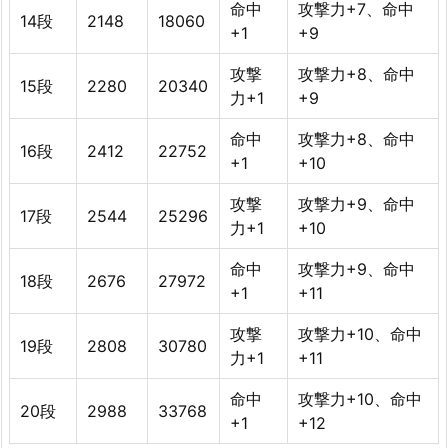
命中
攻撃力+7、命中
14段
2148
18060
+1
+9
攻撃
攻撃力+8、命中
15段
2280
20340
力+1
+9
命中
攻撃力+8、命中
16段
2412
22752
+1
+10
攻撃
攻撃力+9、命中
17段
2544
25296
力+1
+10
命中
攻撃力+9、命中
18段
2676
27972
+1
+11
攻撃
攻撃力+10、命中
19段
2808
30780
力+1
+11
命中
攻撃力+10、命中
20段
2988
33768
+1
+12