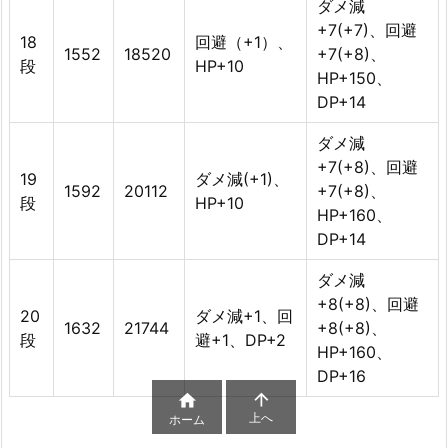
ダメ減
+7(+7)、回避
18
回避（+1）、
1552
18520
+7(+8)、
段
HP+10
HP+150、
DP+14
ダメ減
+7(+8)、回避
19
ダメ減(+1)、
1592
20112
+7(+8)、
段
HP+10
HP+160、
DP+14
ダメ減
+8(+8)、回避
20
ダメ減+1、回
1632
21744
+8(+8)、
段
避+1、DP+2
HP+160、
DP+16


上へ
ホーム