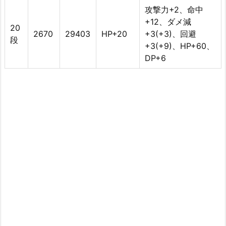
攻撃力+2、命中
+12、ダメ減
20
2670
29403
HP+20
+3(+3)、回避
段
+3(+9)、HP+60、
DP+6