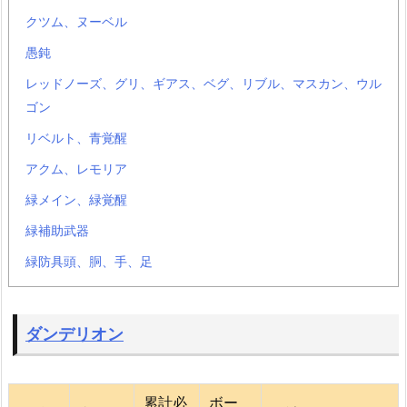
クツム、ヌーベル
愚鈍
レッドノーズ、グリ、ギアス、ベグ、リブル、マスカン、ウル
ゴン
リベルト、青覚醒
アクム、レモリア
緑メイン、緑覚醒
緑補助武器
緑防具頭、胴、手、足
ダンデリオン
累計必
ボー