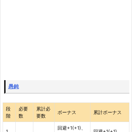
愚鈍
段
必要
累計必
ボーナス
累計ボーナス
階
数
要数
回避+1(+1)、
1
回避+1(+1)、