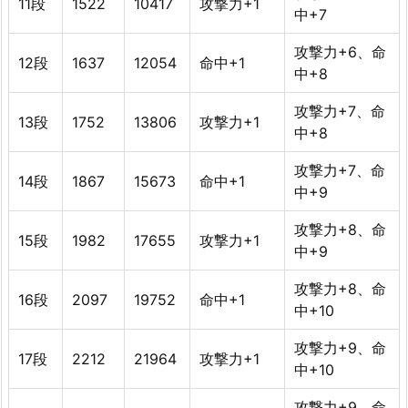
11段
1522
10417
攻撃力+1
中+7
攻撃力+6、命
12段
1637
12054
命中+1
中+8
攻撃力+7、命
13段
1752
13806
攻撃力+1
中+8
攻撃力+7、命
14段
1867
15673
命中+1
中+9
攻撃力+8、命
15段
1982
17655
攻撃力+1
中+9
攻撃力+8、命
16段
2097
19752
命中+1
中+10
攻撃力+9、命
17段
2212
21964
攻撃力+1
中+10
攻撃力+9、命