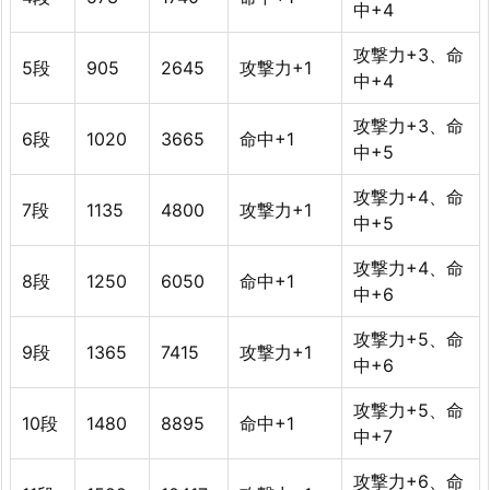
中+4
攻撃力+3、命
5段
905
2645
攻撃力+1
中+4
攻撃力+3、命
6段
1020
3665
命中+1
中+5
攻撃力+4、命
7段
1135
4800
攻撃力+1
中+5
攻撃力+4、命
8段
1250
6050
命中+1
中+6
攻撃力+5、命
9段
1365
7415
攻撃力+1
中+6
攻撃力+5、命
10段
1480
8895
命中+1
中+7
攻撃力+6、命