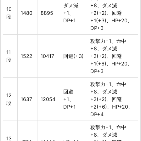
ダメ減
+8、ダメ減
10
1480
8895
+1、
+2(+2)、回避
段
DP+1
+1(+3)、HP+20、
DP+3
攻撃力+1、命中
+8、ダメ減
11
1522
10417
回避(+3)
+2(+2)、回避
段
+1(+6)、HP+20、
DP+3
攻撃力+1、命中
回避
+8、ダメ減
12
1637
12054
+1、
+2(+2)、回避
段
DP+1
+2(+6)、HP+20、
DP+4
攻撃力+1、命中
+8、ダメ減
13