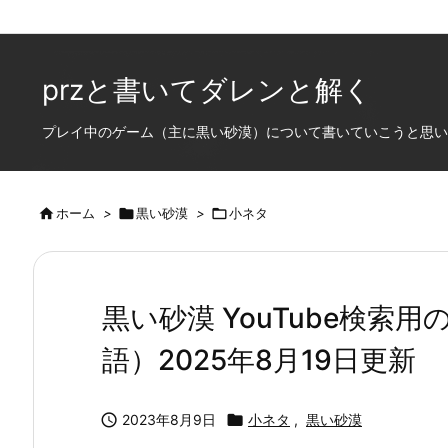
a{ color:inherit; text-decoration: none; }
przと書いてダレンと解く
プレイ中のゲーム（主に黒い砂漠）について書いていこうと思います

ホーム
>

黒い砂漠
>

小ネタ
黒い砂漠 YouTube検索
語）2025年8月19日更新

2023年8月9日

小ネタ
,
黒い砂漠