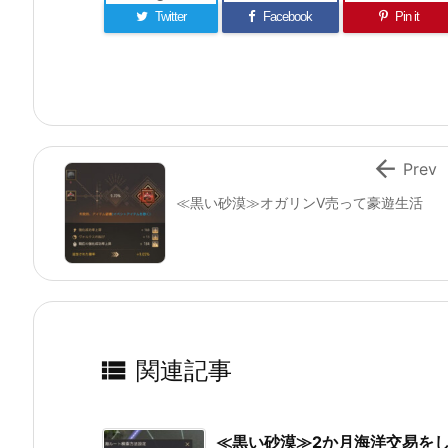
Twitter
Facebook
Pin it

Prev
≪黒い砂漠≫オガリンⅤ売って豪遊生活

関連記事
≪黒い砂漠≫2か月海洋交易を