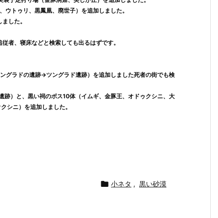
殺、ウトゥリ、黒鳳凰、廃世子）を追加しました。
しました。
追従者、寝床などと検索しても出るはずです。
ングラドの遺跡→ツングラド遺跡）を追加しました死者の街でも検
遺跡）と、黒い祠のボス10体（イムギ、金豚王、オドゥクシニ、大
オクシニ）を追加しました。

小ネタ
,
黒い砂漠