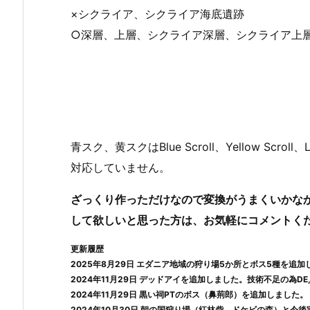
×シクライア、シクライア海底遺跡
○深層、上層、シクライア深層、シクライア上層
青スク、黄スクはBlue Scroll、Yellow Scr
対応していません。
ざっくり作っただけなので変換がうまくいかな
して欲しいと思った方は、お気軽にコメントく
更新履歴
2025年8月29日
エダニア地域の狩り場5か所とボス5種を追加
2024年11月29日
デッドアイを追加しました。技術不足の為DE
2024年11月29日
黒い祠PTのボス（鼻荊郎）を追加しました。
2024年10月30日
朝の国狩り場（紅林砦、ドケビの森）と今後