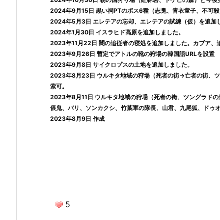
2024年9月15日
黒い祠PTのボス6種（志鬼、青衣童子、不可
2024年5月3日
エレテアの忘却、エレテアの試練（仮）を追加
2024年1月30日
イスラヒド高原を追加しました。
2023年11月22日
闇の追従者の寝処を追加しました。カブア、
2023年9月26日
暫定でアトルの靴の狩場の韓国語URLを設置
2023年9月8日
サイクロプスの土地を追加しました。
2023年8月23日
ウルキタ地域の狩場（死者の街→亡者の街、ツ
索可。
2023年8月11日
ウルキタ地域の狩場（死者の街、ツングラドの
倀鬼、バリ、ソンカクシ、竹葉軍の隊長、山君、九尾狐、ドゥ
2023年8月9日
作成
5