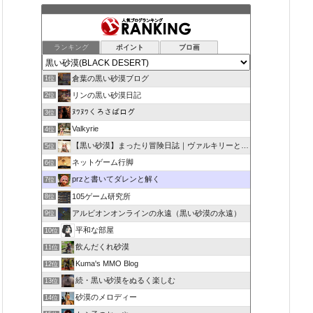
ランキング
ポイント
ブロ画
倉葉の黒い砂漠ブログ
1位
リンの黒い砂漠日記
2位
ﾇﾜﾇﾜくろさばログ
3位
Valkyrie
4位
【黒い砂漠】まったり冒険日誌｜ヴァルキリーと闇の精霊の旅
5位
ネットゲーム行脚
6位
przと書いてダレンと解く
7位
105ゲーム研究所
8位
アルビオンオンラインの永遠（黒い砂漠の永遠）
9位
平和な部屋
10位
飲んだくれ砂漠
11位
Kuma's MMO Blog
12位
続・黒い砂漠をぬるく楽しむ
13位
砂漠のメロディー
14位