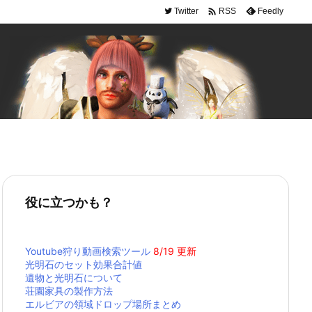

Twitter
Feedly
RSS
役に立つかも？
Youtube狩り動画検索ツール
8/19 更新
光明石のセット効果合計値
遺物と光明石について
荘園家具の製作方法
エルビアの領域ドロップ場所まとめ