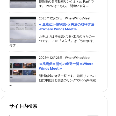
博物集の参考動画リンクまとめ Part1で
す。 Part2はこちら。 間違いや分 ...
2025年12月27日
:
WhereWindsMeet
≪風燕伝≫博物誌-火矢法の取得方法
≪Where Winds Meet≫
カテゴリは博物誌-兵器-工具のうちの一
つです。 この『火矢法』は『弓の修行、
再び ...
2025年12月26日
:
WhereWindsMeet
≪風燕伝≫開封の奇遇一覧≪Where
Winds Meet≫
開封地域の奇遇一覧です。 動画リンクの
他に中国語と英語のリンクでGoogle検索
...
サイト内検索