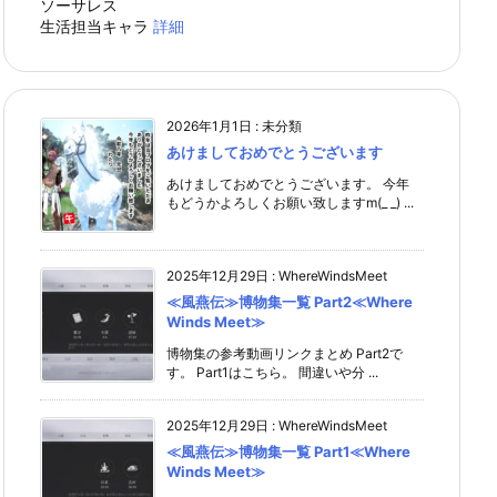
ソーサレス
生活担当キャラ
詳細
2026年1月1日
:
未分類
あけましておめでとうございます
あけましておめでとうございます。 今年
もどうかよろしくお願い致しますm(_ _) ...
2025年12月29日
:
WhereWindsMeet
≪風燕伝≫博物集一覧 Part2≪Where
Winds Meet≫
博物集の参考動画リンクまとめ Part2で
す。 Part1はこちら。 間違いや分 ...
2025年12月29日
:
WhereWindsMeet
≪風燕伝≫博物集一覧 Part1≪Where
Winds Meet≫