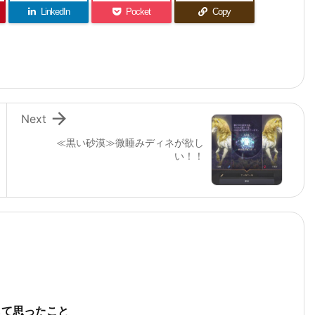
LinkedIn
Pocket
Copy

Next
≪黒い砂漠≫微睡みディネが欲し
い！！
して思ったこと