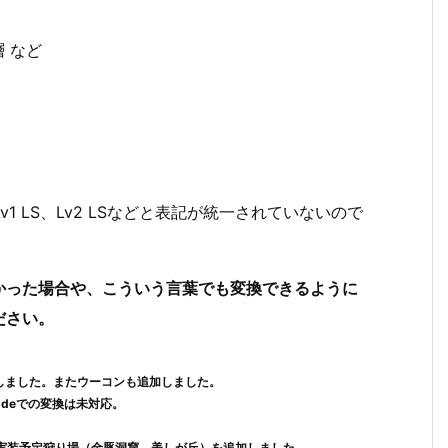
 など
oll、Lv1 LS、Lv2 LSなどと表記が統一されていないので
かった場合や、こういう言葉でも変換できるように
ださい。
しました。
またウーコンも追加しました。
,deでの変換は未対応。
実装予定狩り場（金豚洞窟、美しが丘）を追加しました。