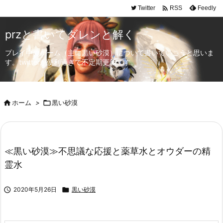

Twitter
Feedly
RSS
przと書いてダレンと解く
プレイ中のゲーム（主に黒い砂漠）について書いていこうと思いま
す。twitterが便利過ぎて不定期更新です。

ホーム
>

黒い砂漠
≪黒い砂漠≫不思議な応援と薬草水とオウダーの精
霊水

2020年5月26日

黒い砂漠