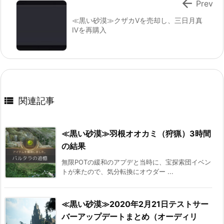

Prev
≪黒い砂漠≫クザカⅤを売却し、三日月真
Ⅳを再購入

関連記事
≪黒い砂漠≫羽根オオカミ（狩猟）3時間
の結果
無限POTの緩和のアプデと当時に、宝探索団イベン
トが来たので、気分転換にオウダー ...
≪黒い砂漠≫2020年2月21日テストサー
バーアップデートまとめ（オーディリ