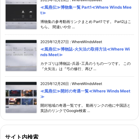
≪風燕伝≫博物集一覧 Part1≪Where Winds Mee
t≫
博物集の参考動画リンクまとめ Part1です。 Part2はこ
ちら。 間違いや分 ...
2025年12月27日
:
WhereWindsMeet
≪風燕伝≫博物誌-火矢法の取得方法≪Where Wi
nds Meet≫
カテゴリは博物誌-兵器-工具のうちの一つです。 この
『火矢法』は『弓の修行、再び ...
2025年12月26日
:
WhereWindsMeet
≪風燕伝≫開封の奇遇一覧≪Where Winds Meet
≫
開封地域の奇遇一覧です。 動画リンクの他に中国語と
英語のリンクでGoogle検索 ...
サイト内検索