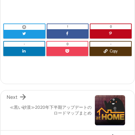
!
0

-
0
-
Copy

Next
≪黒い砂漠≫2020年下半期アップデートの
ロードマップまとめ