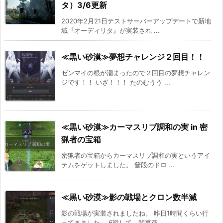
タ）3/6更新
2020年2月21日テストサーバーアップデートで新地
域『オーディリタ』が実装され ...
≪黒い砂漠≫夢想チャレンジ２回目！！
ゼンマイの根が溜まったので２回目の夢想チャレン
ジです！！ いざ！！！ たのむうう ...
≪黒い砂漠≫カーマスリブ調和の実 in 密
猟者の宝箱
密猟者の宝箱からカーマスリブ調和の実というアイ
テムをゲットしました。 普段のドロ ...
≪黒い砂漠≫影の戦場とクロン数半減
影の戦場が実装されましたね。 昨日1時間くらい行
ってきました。 6戦して、開幕死 ...