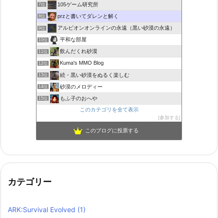
105ゲーム研究所
7位
przと書いてダレンと解く
8位
アルビオンオンラインの永遠（黒い砂漠の永遠）
9位
平和な部屋
10位
飲んだくれ砂漠
11位
Kuma's MMO Blog
12位
続・黒い砂漠をぬるく楽しむ
13位
砂漠のメロディー
14位
もふ子のおへや
15位
このカテゴリを全て表示
参加する
このブログに投票する
カテゴリー
ARK:Survival Evolved
(1)