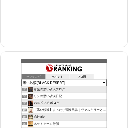
ランキング
ポイント
ブロ画
倉葉の黒い砂漠ブログ
1位
リンの黒い砂漠日記
2位
ﾇﾜﾇﾜくろさばログ
3位
【黒い砂漠】まったり冒険日誌｜ヴァルキリーと闇の精霊の旅
4位
Valkyrie
5位
ネットゲーム行脚
6位