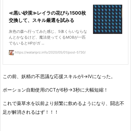
≪黒い砂漠≫レイラの花びら1500枚
交換して、スキル厳選を試みる
灰色の森へ行ってみた感じ、5体くらいならな
んとかなるけど、魔法使ってくるMOBが一匹
でもいるとHPがガ ...
https://watariprz.info/2020/05/01/post-5730/
この前、妖精の不思議な応援スキルがⅠ→Ⅳになった。
ポーション自動使用のCTが6秒→3秒に大幅短縮！
これで薬草水を以前より頻繁に飲めるようになり、闘志不
足が解消されるはず！！！