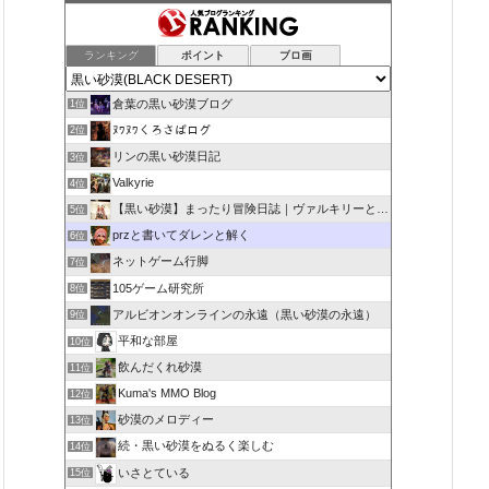
ランキング
ポイント
ブロ画
倉葉の黒い砂漠ブログ
1位
ﾇﾜﾇﾜくろさばログ
2位
リンの黒い砂漠日記
3位
Valkyrie
4位
【黒い砂漠】まったり冒険日誌｜ヴァルキリーと闇の精霊の旅
5位
przと書いてダレンと解く
6位
ネットゲーム行脚
7位
105ゲーム研究所
8位
アルビオンオンラインの永遠（黒い砂漠の永遠）
9位
平和な部屋
10位
飲んだくれ砂漠
11位
Kuma's MMO Blog
12位
砂漠のメロディー
13位
続・黒い砂漠をぬるく楽しむ
14位
いさとている
15位