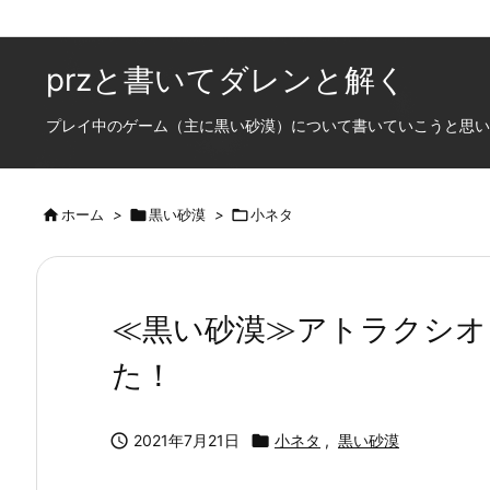
przと書いてダレンと解く
プレイ中のゲーム（主に黒い砂漠）について書いていこうと思います

ホーム
>

黒い砂漠
>

小ネタ
≪黒い砂漠≫アトラクシオ
た！

2021年7月21日

小ネタ
,
黒い砂漠