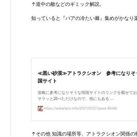
↑道中の敵などのギミック解説。
知っていると『バアの冷たい棘』集めがかなり
≪黒い砂漠≫アトラクシオン 参考になりそ
国サイト
攻略に参考になりそうな韓国サイトのリンクを載せてお
サラッと調べただけなので、他にもある ...
https://watariprz.info/2021/07/21/post-8546/
↑その他 知識の場所等、アトラクシオン関係