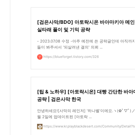
[검은사막/BDO] 아토락시온 바아마키아 메인
실타래 풀이 및 기믹 공략
- 2023.07.08 수정 -아주 예전에 쓴 공략글인데 아직까
들이 봐주셔서 '되살려낸 결의' 의뢰 ...
https://blueforget.tistory.com/326
[팁 & 노하우] [아토락시온] 대빵 간단한 바
공략 | 검은사막 한국
안녕하세요![사막의 레인저] '하나벨'이에요.ヽ(✿ﾟ▽ﾟ)
월 2일에 업데이트된 [아토락 ...
https://www.kr.playblackdesert.com/Community/Detail?to