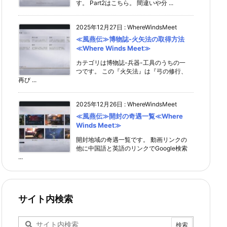
す。 Part2はこちら。 間違いや分 ...
2025年12月27日
:
WhereWindsMeet
≪風燕伝≫博物誌-火矢法の取得方法
≪Where Winds Meet≫
カテゴリは博物誌-兵器-工具のうちの一
つです。 この『火矢法』は『弓の修行、
再び ...
2025年12月26日
:
WhereWindsMeet
≪風燕伝≫開封の奇遇一覧≪Where
Winds Meet≫
開封地域の奇遇一覧です。 動画リンクの
他に中国語と英語のリンクでGoogle検索
...
サイト内検索