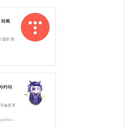
 의뢰
지 많은 분
아마키아
ノ오늘은 6
picNo=...