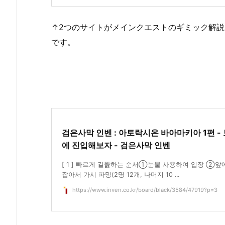
↑2つのサイトがメインクエストのギミック解
です。
검은사막 인벤 : 아토락시온 바아마키아 1편 -
에 진입해보자 - 검은사막 인벤
[ 1 ] 빠르게 길뚫하는 순서①눈물 사용하여 입장 ②앞
잡아서 가시 파밍(2명 12개, 나머지 10 ...
https://www.inven.co.kr/board/black/3584/47919?p=3