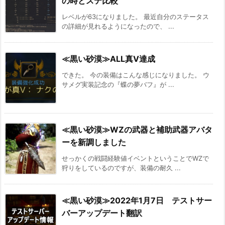
の時とステ比較
レベルが63になりました。 最近自分のステータス
の詳細が見れるようになったので、 ...
≪黒い砂漠≫ALL真V達成
できた。 今の装備はこんな感じになりました。 ウ
サメグ実装記念の『蝶の夢バフ』が ...
≪黒い砂漠≫WZの武器と補助武器アバタ
ーを新調しました
せっかくの戦闘経験値イベントということでWZで
狩りをしているのですが、装備の耐久 ...
≪黒い砂漠≫2022年1月7日 テストサー
バーアップデート翻訳