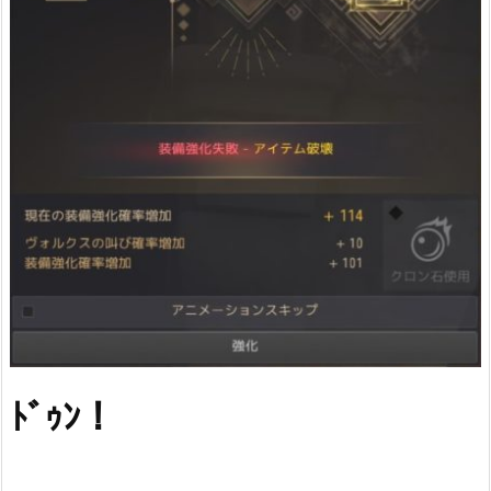
ﾄﾞｩﾝ！