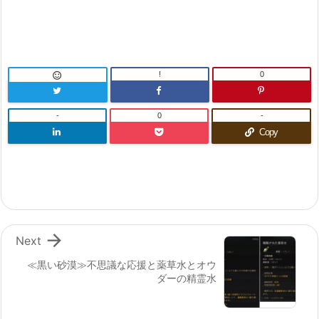
!
0

-
0
-
Copy

Next
≪黒い砂漠≫不思議な応援と薬草水とオウ
ダーの精霊水