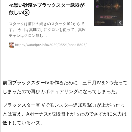
≪黒い砂漠≫ブラックスター武器が
欲しい③
スタックは前回の続きのスタック192からで
す。 今回は真Ⅲ戻しにクロンを使って、真Ⅳ
チャレはクロン無し ...
https://watariprz.info/2020/05/21/post-5895/
前回ブラックスターⅣを作るために、三日月Ⅳを2つ売って
しまったので再びカポティアリングになってしまった。
ブラックスター真Ⅳでモンスタ―追加攻撃力が上がったっ
とは言え、Aボーナスが2段階下がったのでさすがに火力は
低下しているハズ。