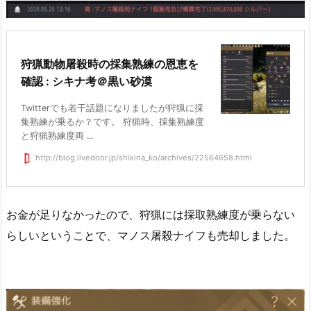
狩猟動物屠殺時の採集熟練の恩恵を
確認 : シキナ考＠黒い砂漠
Twitterでも若干話題になりましたが狩猟に採
集熟練が乗るか？です。 狩猟時、採集熟練度
と狩猟熟練度両 ...
http://blog.livedoor.jp/shikina_ko/archives/22564658.html
お金が足りなかったので、狩猟には採取熟練度が乗らない
らしいということで、マノス屠殺ナイフも売却しました。