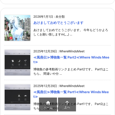
2026年1月1日
:
未分類
あけましておめでとうございます
あけましておめでとうございます。 今年もどうかよろ
しくお願い致しますm(_ _) ...
2025年12月29日
:
WhereWindsMeet
≪風燕伝≫博物集一覧 Part2≪Where Winds Mee
t≫
博物集の参考動画リンクまとめ Part2です。 Part1はこ
ちら。 間違いや分 ...
2025年12月29日
:
WhereWindsMeet
≪風燕伝≫博物集一覧 Part1≪Where Winds Mee
t≫


博物集の参考動画リンクまとめ Part1です。 Part2はこ
上へ
ホーム
ちら。 間違いや分 ...