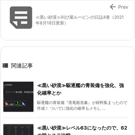


Prev
≪黒い砂漠≫叫び屋ルービンの日誌4巻（2021
年8月18日更新）

関連記事
≪黒い砂漠≫駆逐艦の青装備を強化、強
化確率とか
駆逐艦の青装備『黒竜船首象』が材料集まったので
作成！ ついでに強化の確率もメモし ...
≪黒い砂漠≫レベル63になったので、62