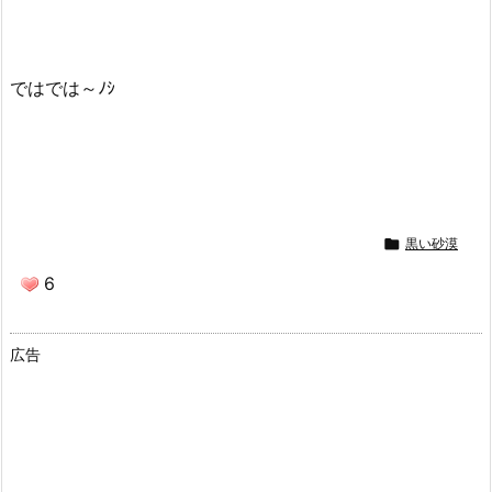
ではでは～ﾉｼ

黒い砂漠
6
広告