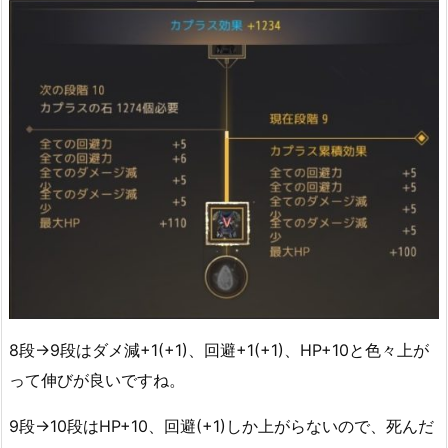
8段→9段はダメ減+1(+1)、回避+1(+1)、HP+10と色々上が
って伸びが良いですね。
9段→10段はHP+10、回避(+1)しか上がらないので、死んだ