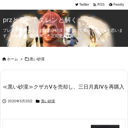

Twitter
Feedly
RSS
przと書いてダレンと解く
プレイ中のゲーム（主に黒い砂漠）について書いていこうと思いま
す。twitterが便利過ぎて不定期更新です。

ホーム
>

黒い砂漠
≪黒い砂漠≫クザカⅤを売却し、三日月真Ⅳを再購入

2020年5月25日

黒い砂漠