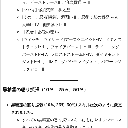
ィ、ビーストレースIII、溶岩貫通I～III
[ツバキ] 螺旋突衝：参之型
[くの一、忍者]霧衝、廻閃I～III、忍術：影の爆発I～V、
嵐華I～IV、他界落下I～II
【忍者】必殺の理 I～III
[ウィッチ、ウィザード]アースクエイクI〜IV、メテオス
トライクI〜III、ファイアバーストI〜III、ライトニング
バーストI〜IV、フロストストームI〜IV、ダイヤモンド
ダストI〜III、LIMIT：ダイヤモンドダスト、パワーマジ
ックアローIII
黒精霊の怒り拡張（10％、25％、50％）
黒精霊の怒り拡張 (10%, 25%, 50%) スキルは次のように変更
されました。
すべての黒精霊の怒り拡張スキルはもはやオリジナルス
キルのスキル特化効果を発動させません。