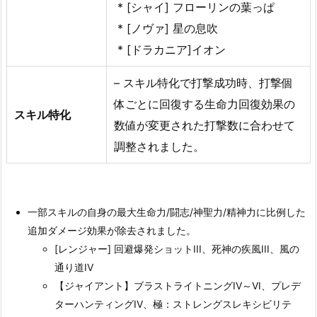
* [シャイ] フローリンの葉っぱ
* [ノヴァ] 星の息吹
* [ドラカニア]イオン
– スキル特化で打撃成功時、打撃個
体ごとに回復する生命力回復効果の
スキル特化
数値が変更された打撃数に合わせて
調整されました。
一部スキルの自身の最大生命力/闘志/神聖力/精神力に比例した
追加ダメージ効果が除去されました。
[レンジャー] 回避爆発ショットIII、死神の疾風III、風の
通り道IV
【ジャイアント】ブラストライトニングIV～VI、プレデ
ターハンティングIV、極：ストレングスレキシビリテ