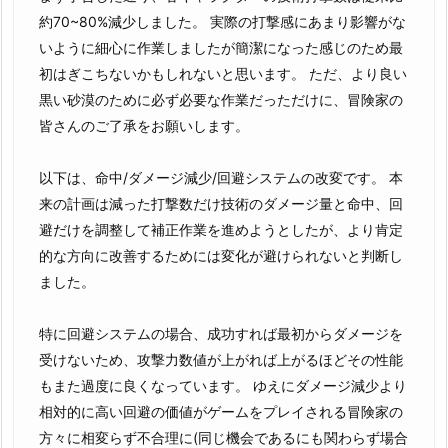
約70~80%減少しました。 実際の打撃感にあまり影響がな
いように細心に作業しましたが簡潔になった感じのため最
初はぎこちないかもしれないと思います。 ただ、より良い
黒い砂漠のために必ず必要な作業だっただけに、冒険家の
皆さんのご了承をお願いします。
以下は、命中/ダメージ減少/回避システムの改変です。 本
来の計画は減った打撃数だけ技術のダメージ量と命中、回
避だけを調整して補正作業を進めようとしたが、より肯定
的な方向に改善するためには変化が避けられないと判断し
ました。
特に回避システムの場合、成功すれば最初からダメージを
受けないため、攻撃力数値が上がれば上がるほどその性能
もまた過度に良くなっています。 ゆえにダメージ減少より
相対的に高い回避の価値がゲームをプレイされる冒険家の
方々に相変らず不合理に(同じ機会であるにも関わらず場合