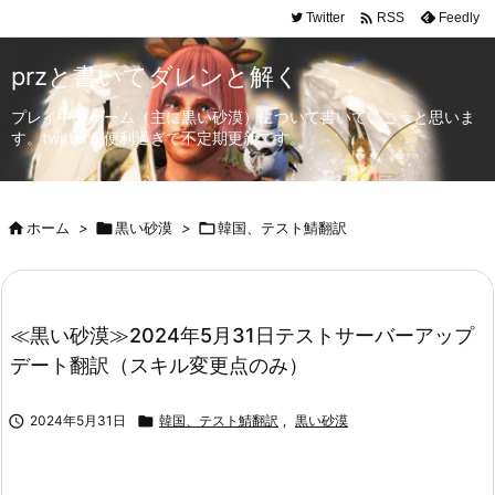

Twitter
Feedly
RSS
przと書いてダレンと解く
プレイ中のゲーム（主に黒い砂漠）について書いていこうと思いま
す。twitterが便利過ぎて不定期更新です。

ホーム
>

黒い砂漠
>

韓国、テスト鯖翻訳
≪黒い砂漠≫2024年5月31日テストサーバーアップ
デート翻訳（スキル変更点のみ）

2024年5月31日

韓国、テスト鯖翻訳
,
黒い砂漠