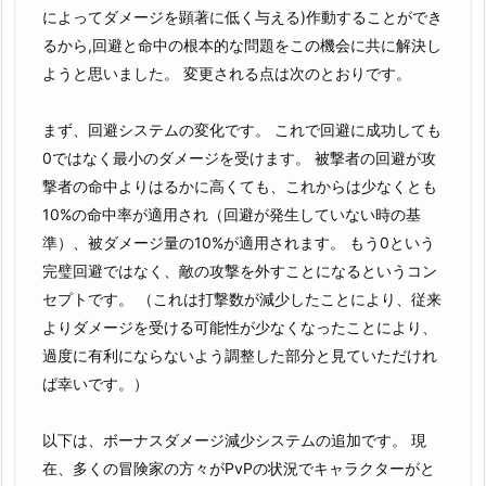
によってダメージを顕著に低く与える)作動することができ
るから,回避と命中の根本的な問題をこの機会に共に解決し
ようと思いました。 変更される点は次のとおりです。
まず、回避システムの変化です。 これで回避に成功しても
0ではなく最小のダメージを受けます。 被撃者の回避が攻
撃者の命中よりはるかに高くても、これからは少なくとも
10%の命中率が適用され（回避が発生していない時の基
準）、被ダメージ量の10%が適用されます。 もう0という
完璧回避ではなく、敵の攻撃を外すことになるというコン
セプトです。 （これは打撃数が減少したことにより、従来
よりダメージを受ける可能性が少なくなったことにより、
過度に有利にならないよう調整した部分と見ていただけれ
ば幸いです。）
以下は、ボーナスダメージ減少システムの追加です。 現
在、多くの冒険家の方々がPvPの状況でキャラクターがと