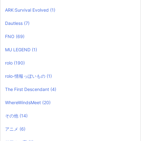
ARK:Survival Evolved
(1)
Dautless
(7)
FNO
(69)
MU LEGEND
(1)
rolo
(190)
rolo-情報っぽいもの
(1)
The First Descendant
(4)
WhereWindsMeet
(20)
その他
(14)
アニメ
(6)