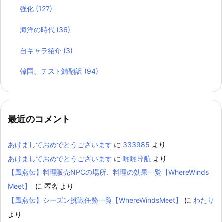
強化
(127)
海洋の時代
(36)
自キャラ紹介
(3)
韓国、テスト鯖翻訳
(94)
最近のコメント
あけましておめでとうございます
に
333985
より
あけましておめでとうございます
に
啪啪导航
より
【風燕伝】料理販売NPCの場所、料理の効果一覧【WhereWinds
Meet】
に
匿名
より
【風燕伝】シーズン挑戦任務一覧【WhereWindsMeet】
に
わたり
より