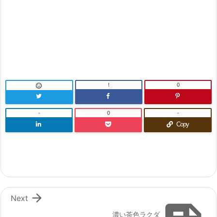
!
0

-
0
-
Copy

Next
濃い茶色ラクダ