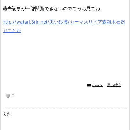
過去記事が一部閲覧できないのでこっち見てね
http://watari.3rin.net/黒い砂漠/カーマスリビア森雑木石殻
ガニとか

小ネタ
,
黒い砂漠
0
広告