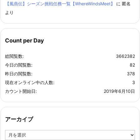
【風燕伝】シーズン挑戦任務一覧【WhereWindsMeet】
に
匿名
より
Count per Day
総閲覧数:
3662382
今日の閲覧数:
82
昨日の閲覧数:
378
現在オンライン中の人数:
3
カウント開始日:
2019年6月10日
アーカイブ
ア
ー