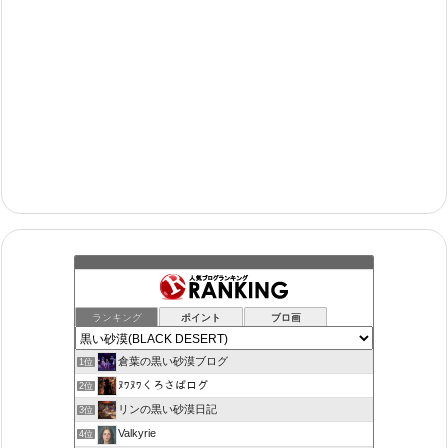
ランキング
ポイント
ブロ画
倉葉の黒い砂漠ブログ
1位
ﾇﾜﾇﾜくろさばログ
2位
リンの黒い砂漠日記
3位
Valkyrie
4位