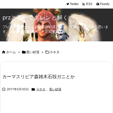

Twitter
Feedly
RSS
przと書いてダレンと解く
プレイ中のゲーム（主に黒い砂漠）について書いていこうと思いま
す。twitterが便利過ぎて不定期更新です。

ホーム
>

黒い砂漠
>

小ネタ
カーマスリビア森雑木石殻ガニとか

2017年5月30日

小ネタ
,
黒い砂漠