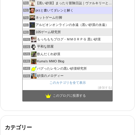
【黒い砂漠】まったり冒険日誌｜ヴァルキリーと闇の精霊の旅
5位
przと書いてダレンと解く
6位
ネットゲーム行脚
7位
アルビオンオンラインの永遠（黒い砂漠の永遠）
8位
105ゲーム研究所
9位
もっちもちブログ - ＭＭＯＲＰＧ 黒い砂漠
10位
平和な部屋
11位
飲んだくれ砂漠
12位
Kuma's MMO Blog
13位
バグったレモンの黒い砂漠研究所
14位
砂漠のメロディー
15位
このカテゴリを全て表示
参加する
このブログに投票する
カテゴリー