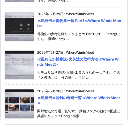
ちら。 間違いや分 ...
2025年12月29日
:
WhereWindsMeet
≪風燕伝≫博物集一覧 Part1≪Where Winds Mee
t≫
博物集の参考動画リンクまとめ Part1です。 Part2はこ
ちら。 間違いや分 ...
2025年12月27日
:
WhereWindsMeet
≪風燕伝≫博物誌-火矢法の取得方法≪Where Wi
nds Meet≫
カテゴリは博物誌-兵器-工具のうちの一つです。 この
『火矢法』は『弓の修行、再び ...
2025年12月26日
:
WhereWindsMeet
≪風燕伝≫開封の奇遇一覧≪Where Winds Meet
≫
開封地域の奇遇一覧です。 動画リンクの他に中国語と
英語のリンクでGoogle検索 ...