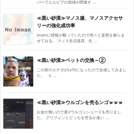
バーでエルビアの領域や関連す ...
≪黒い砂漠≫マノス服、マノスアクセサ
リーの強化成功率
invenに情報が載っていたので色々と妄想を膨らま
せてみる。 マノス生活道具、生 ...
≪黒い砂漠≫ペットの交換～②
この前のエナガがLv10になったので合成してみまし
た。 ↓ ...
≪黒い砂漠≫ウルゴンを売るンゴｗｗｗ
お金が無いので真Ⅴウルゴンシューズを売りまし
た。 グリフォンとどっちを売るか迷い ...