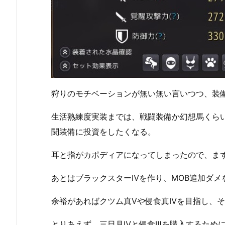
狩りのモチベーションが無い無い言いつつ、装
生活熟練度実装までは、戦闘装備か幻想馬くら
闘装備に投資をしたくなる。
耳と指がカポディアになってしまったので、まず
あとはブラックスターⅣを作り、MOB追加ダメ
余裕があればクツム真Ⅴや侵食真Ⅳを目指し、そ
とりあえず、三日月Ⅳと侵食Ⅲを購入するため