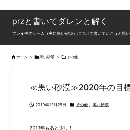
przと書いてダレンと解く
プレイ中のゲーム（主に黒い砂漠）について書いていこうと思います

ホーム
>

黒い砂漠
>

その他
≪黒い砂漠≫2020年の目

2019年12月28日

その他
,
黒い砂漠
2019年もあと少し！