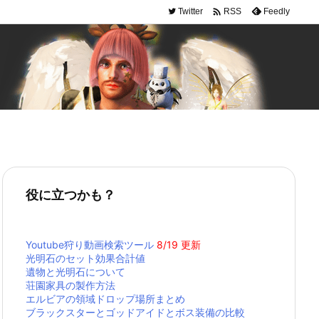

Twitter
Feedly
RSS
役に立つかも？
Youtube狩り動画検索ツール
8/19 更新
光明石のセット効果合計値
遺物と光明石について
荘園家具の製作方法
エルビアの領域ドロップ場所まとめ
ブラックスターとゴッドアイドとボス装備の比較