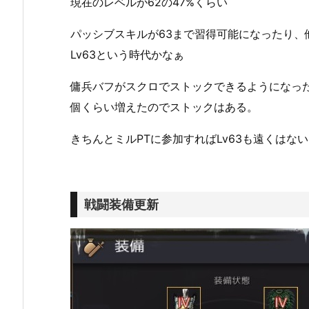
現在のレベルが62の47%くらい
パッシブスキルが63まで習得可能になったり
Lv63という時代かなぁ
傭兵バフがスクロでストックできるようになっ
個くらい増えたのでストックはある。
きちんとミルPTに参加すればLv63も遠くはな
戦闘装備更新