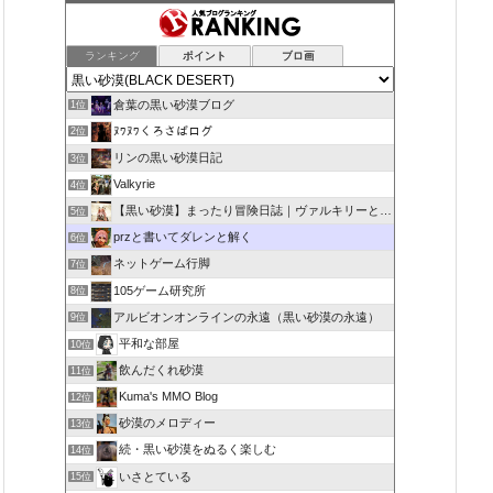
ランキング
ポイント
ブロ画
倉葉の黒い砂漠ブログ
1位
ﾇﾜﾇﾜくろさばログ
2位
リンの黒い砂漠日記
3位
Valkyrie
4位
【黒い砂漠】まったり冒険日誌｜ヴァルキリーと闇の精霊の旅
5位
przと書いてダレンと解く
6位
ネットゲーム行脚
7位
105ゲーム研究所
8位
アルビオンオンラインの永遠（黒い砂漠の永遠）
9位
平和な部屋
10位
飲んだくれ砂漠
11位
Kuma's MMO Blog
12位
砂漠のメロディー
13位
続・黒い砂漠をぬるく楽しむ
14位
いさとている
15位