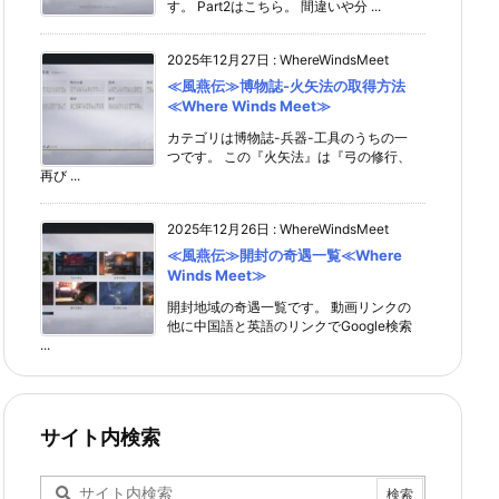
す。 Part2はこちら。 間違いや分 ...
2025年12月27日
:
WhereWindsMeet
≪風燕伝≫博物誌-火矢法の取得方法
≪Where Winds Meet≫
カテゴリは博物誌-兵器-工具のうちの一
つです。 この『火矢法』は『弓の修行、
再び ...
2025年12月26日
:
WhereWindsMeet
≪風燕伝≫開封の奇遇一覧≪Where
Winds Meet≫
開封地域の奇遇一覧です。 動画リンクの
他に中国語と英語のリンクでGoogle検索
...
サイト内検索