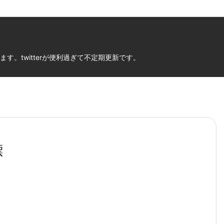
。twitterが便利過ぎて不定期更新です。
標