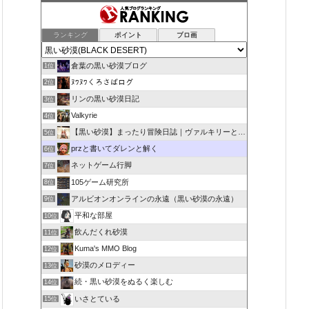
ランキング
ポイント
ブロ画
倉葉の黒い砂漠ブログ
1位
ﾇﾜﾇﾜくろさばログ
2位
リンの黒い砂漠日記
3位
Valkyrie
4位
【黒い砂漠】まったり冒険日誌｜ヴァルキリーと闇の精霊の旅
5位
przと書いてダレンと解く
6位
ネットゲーム行脚
7位
105ゲーム研究所
8位
アルビオンオンラインの永遠（黒い砂漠の永遠）
9位
平和な部屋
10位
飲んだくれ砂漠
11位
Kuma's MMO Blog
12位
砂漠のメロディー
13位
続・黒い砂漠をぬるく楽しむ
14位
いさとている
15位