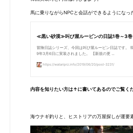
馬に乗りながらNPCと会話ができるようになっ
≪黒い砂漠≫叫び屋ルービンの日誌1巻～3巻
冒険日誌シリーズ、今回は叫び屋ルービン日誌です。 韓
9年3月6日に実装されました。 【新規の更 ...
https://watariprz.info/2019/06/20/post-3231/
内容を知りたい方は↑に書いてあるのでご覧く
海ウナギ釣りと、ヒストリアの万屋探しが運要