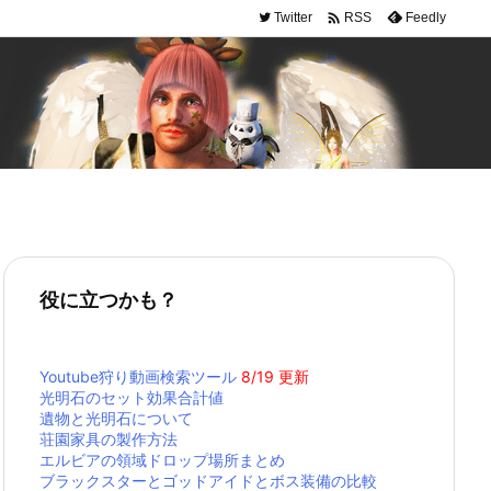

Twitter
Feedly
RSS
役に立つかも？
Youtube狩り動画検索ツール
8/19 更新
光明石のセット効果合計値
遺物と光明石について
荘園家具の製作方法
エルビアの領域ドロップ場所まとめ
ブラックスターとゴッドアイドとボス装備の比較