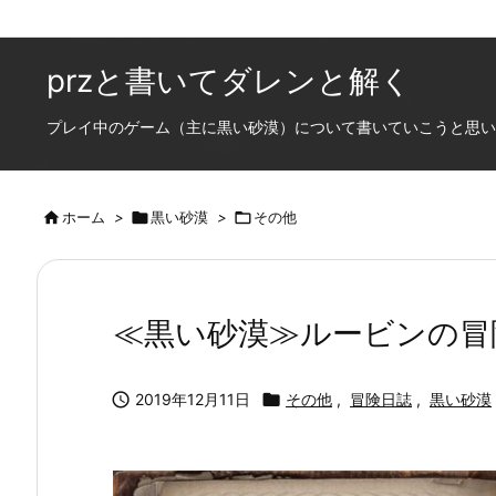
przと書いてダレンと解く
プレイ中のゲーム（主に黒い砂漠）について書いていこうと思います

ホーム
>

黒い砂漠
>

その他
≪黒い砂漠≫ルービンの冒

2019年12月11日

その他
,
冒険日誌
,
黒い砂漠