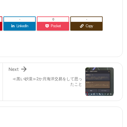
-
0
-
LinkedIn
Pocket
Copy

Next
≪黒い砂漠≫2か月海洋交易をして思っ
たこと