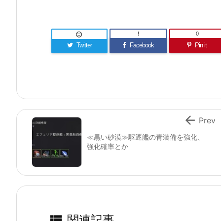
!
0

Twitter
Facebook
Pin it

Prev
≪黒い砂漠≫駆逐艦の青装備を強化、
強化確率とか

関連記事