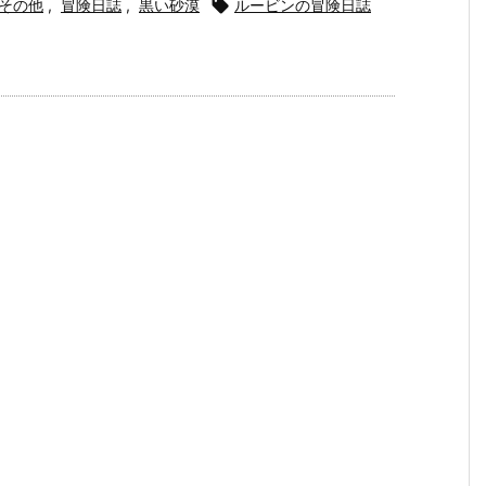
その他
,
冒険日誌
,
黒い砂漠

ルービンの冒険日誌