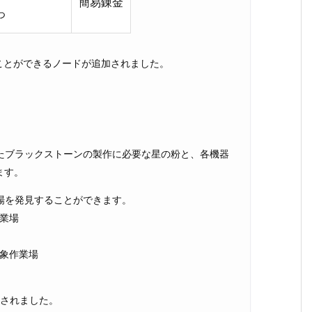
簡易錬金
つ
ことができるノードが追加されました。
たブラックストーンの製作に必要な星の粉と、各機器
ます。
場を発見することができます。
作業場
首象作業場
加されました。