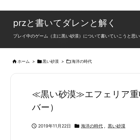
przと書いてダレンと解く
プレイ中のゲーム（主に黒い砂漠）について書いていこうと思います

ホーム
>

黒い砂漠
>

海洋の時代
≪黒い砂漠≫エフェリア重
バー）

2019年11月22日

海洋の時代
,
黒い砂漠