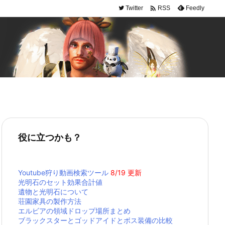

Twitter
Feedly
RSS
役に立つかも？
Youtube狩り動画検索ツール
8/19 更新
光明石のセット効果合計値
遺物と光明石について
荘園家具の製作方法
エルビアの領域ドロップ場所まとめ
ブラックスターとゴッドアイドとボス装備の比較