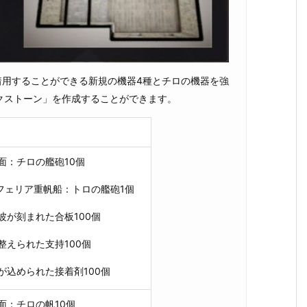
着用することができる新規の機器4種とチロの機器を強
クストーン」を作成することができます。
面：チロの艦砲10個
エフェリア重帆船：トロの艦砲1個
波が刻まれた合板100個
整えられた支持100個
が込められた接着剤100個
面：チロの帆10個