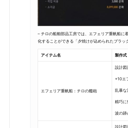
– チロの船舶部品工房では、エフェリア重帆船に
化することができる「夕焼けが込められたブラッ
アイテム名
製作式
設計図
+10
乱暴な
エフェリア重帆船：チロの艦砲
精巧に
波の跡
設計図