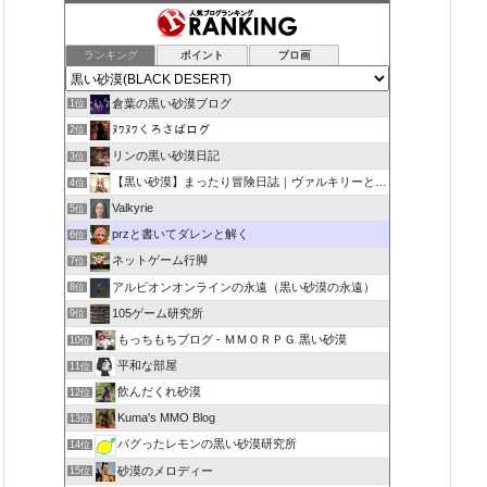
ランキング
ポイント
ブロ画
倉葉の黒い砂漠ブログ
1位
ﾇﾜﾇﾜくろさばログ
2位
リンの黒い砂漠日記
3位
【黒い砂漠】まったり冒険日誌｜ヴァルキリーと闇の精霊の旅
4位
Valkyrie
5位
przと書いてダレンと解く
6位
ネットゲーム行脚
7位
アルビオンオンラインの永遠（黒い砂漠の永遠）
8位
105ゲーム研究所
9位
もっちもちブログ - ＭＭＯＲＰＧ 黒い砂漠
10位
平和な部屋
11位
飲んだくれ砂漠
12位
Kuma's MMO Blog
13位
バグったレモンの黒い砂漠研究所
14位
砂漠のメロディー
15位