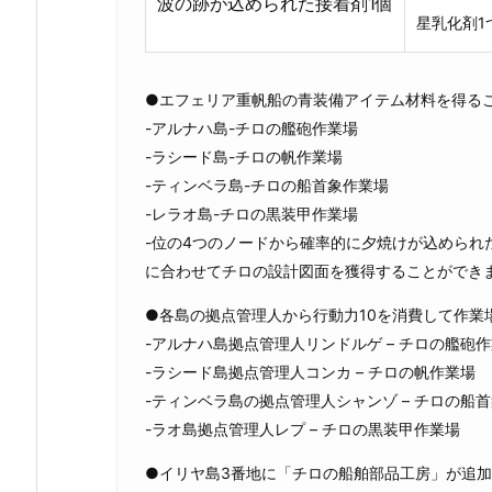
波の跡が込められた接着剤1個
星乳化剤1
●エフェリア重帆船の青装備アイテム材料を得る
-アルナハ島-チロの艦砲作業場
-ラシード島-チロの帆作業場
-ティンベラ島-チロの船首象作業場
-レラオ島-チロの黒装甲作業場
-位の4つのノードから確率的に夕焼けが込められ
に合わせてチロの設計図面を獲得することができ
●各島の拠点管理人から行動力10を消費して作業
-アルナハ島拠点管理人リンドルゲ – チロの艦砲
-ラシード島拠点管理人コンカ – チロの帆作業場
-ティンベラ島の拠点管理人シャンゾ – チロの船
-ラオ島拠点管理人レプ – チロの黒装甲作業場
●イリヤ島3番地に「チロの船舶部品工房」が追