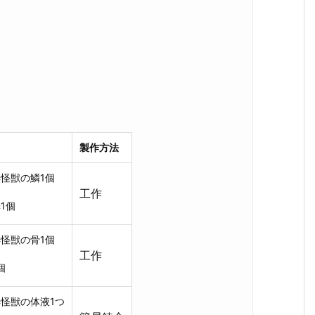
。
製作方法
怪獣の鱗1個
工作
1個
怪獣の骨1個
工作
個
怪獣の体液1つ