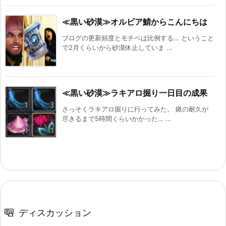
≪黒い砂漠≫オルビア鯖からこんにちは
ブログの更新頻度とモチベは比例する… ということ
で2月くらいから砂漠休止していま ...
≪黒い砂漠≫ラキアロ掘り一日目の成果
さっそくラキアロ掘りに行ってみた。 鍬の耐久が
尽きるまで5時間くらいかかった… ...
ディスカッション