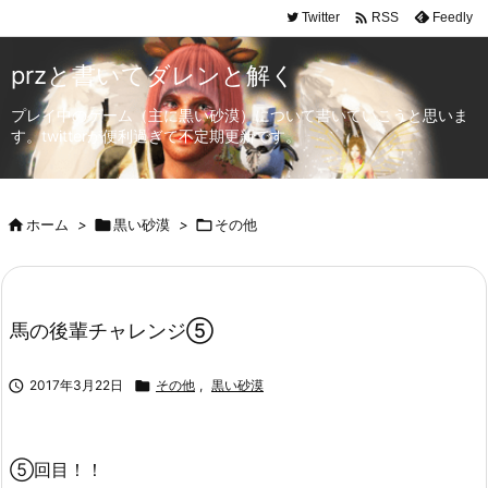

Twitter
Feedly
RSS
przと書いてダレンと解く
プレイ中のゲーム（主に黒い砂漠）について書いていこうと思いま
す。twitterが便利過ぎて不定期更新です。

ホーム
>

黒い砂漠
>

その他
馬の後輩チャレンジ⑤

2017年3月22日

その他
,
黒い砂漠
⑤回目！！