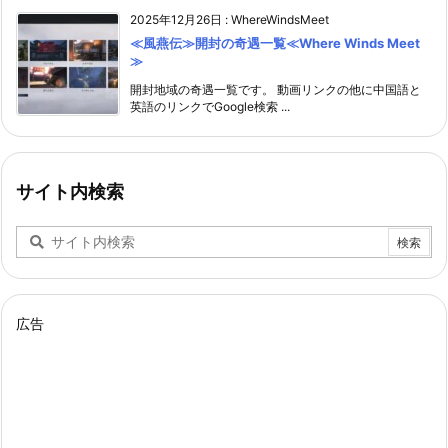
2025年12月26日
:
WhereWindsMeet
≪風燕伝≫開封の奇遇一覧≪Where Winds Meet
≫
開封地域の奇遇一覧です。 動画リンクの他に中国語と
英語のリンクでGoogle検索 ...
サイト内検索
広告