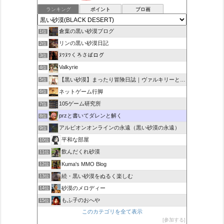
ランキング
ポイント
ブロ画
倉葉の黒い砂漠ブログ
1位
リンの黒い砂漠日記
2位
ﾇﾜﾇﾜくろさばログ
3位
Valkyrie
4位
【黒い砂漠】まったり冒険日誌｜ヴァルキリーと闇の精霊の旅
5位
ネットゲーム行脚
6位
105ゲーム研究所
7位
przと書いてダレンと解く
8位
アルビオンオンラインの永遠（黒い砂漠の永遠）
9位
平和な部屋
10位
飲んだくれ砂漠
11位
Kuma's MMO Blog
12位
続・黒い砂漠をぬるく楽しむ
13位
砂漠のメロディー
14位
もふ子のおへや
15位
このカテゴリを全て表示
参加する