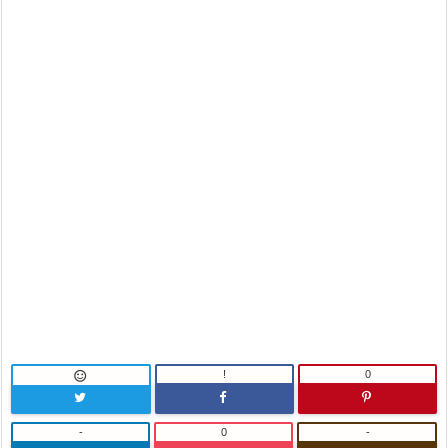
!
0

-
0
-