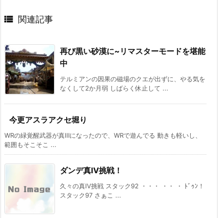

関連記事
再び黒い砂漠に~リマスターモードを堪能
中
テルミアンの因果の磁場のクエが出ずに、やる気を
なくして2か月弱 しばらく休止して ...
今更アスラアクセ堀り
WRの緑覚醒武器が真Ⅲになったので、WRで遊んでる 動きも軽いし、
範囲もそこそこ ...
ダンデ真Ⅳ挑戦！
久々の真Ⅳ挑戦 スタック92 ・・・ ・・ ・ ﾄﾞｩﾝ！
スタック97 さぁこ ...