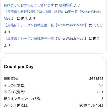
あけましておめでとうございます
に
啪啪导航
より
【風燕伝】料理販売NPCの場所、料理の効果一覧【WhereWinds
Meet】
に
匿名
より
【風燕伝】シーズン挑戦任務一覧【WhereWindsMeet】
に
わたり
より
【風燕伝】シーズン挑戦任務一覧【WhereWindsMeet】
に
匿名
より
Count per Day
総閲覧数:
3661522
今日の閲覧数:
57
昨日の閲覧数:
391
現在オンライン中の人数:
2
カウント開始日:
2019年6月10日