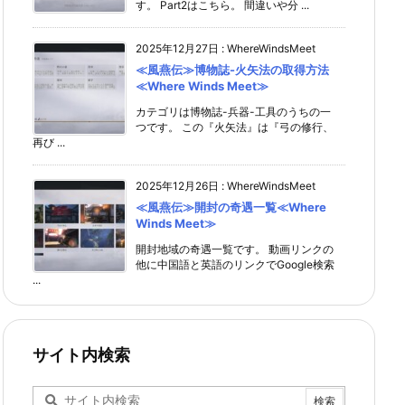
す。 Part2はこちら。 間違いや分 ...
2025年12月27日
:
WhereWindsMeet
≪風燕伝≫博物誌-火矢法の取得方法
≪Where Winds Meet≫
カテゴリは博物誌-兵器-工具のうちの一
つです。 この『火矢法』は『弓の修行、
再び ...
2025年12月26日
:
WhereWindsMeet
≪風燕伝≫開封の奇遇一覧≪Where
Winds Meet≫
開封地域の奇遇一覧です。 動画リンクの
他に中国語と英語のリンクでGoogle検索
...
サイト内検索