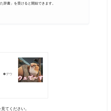
した辞書」を受けると開始できます。
】 ●デウ
を見てください。