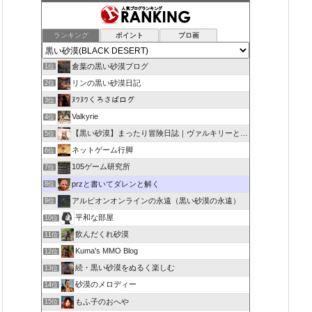
ランキング
ポイント
ブロ画
倉葉の黒い砂漠ブログ
1位
リンの黒い砂漠日記
2位
ﾇﾜﾇﾜくろさばログ
3位
Valkyrie
4位
【黒い砂漠】まったり冒険日誌｜ヴァルキリーと闇の精霊の旅
5位
ネットゲーム行脚
6位
105ゲーム研究所
7位
przと書いてダレンと解く
8位
アルビオンオンラインの永遠（黒い砂漠の永遠）
9位
平和な部屋
10位
飲んだくれ砂漠
11位
Kuma's MMO Blog
12位
続・黒い砂漠をぬるく楽しむ
13位
砂漠のメロディー
14位
もふ子のおへや
15位