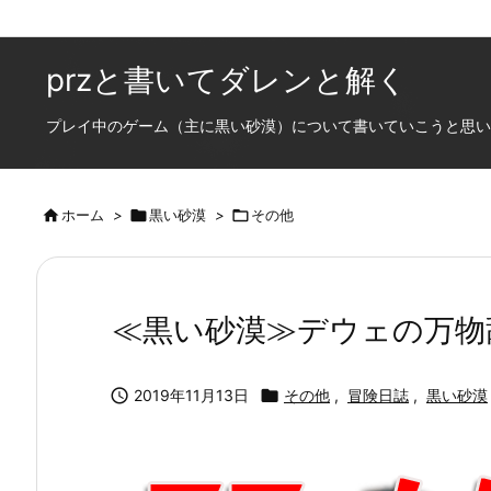
przと書いてダレンと解く
プレイ中のゲーム（主に黒い砂漠）について書いていこうと思います

ホーム
>

黒い砂漠
>

その他
≪黒い砂漠≫デウェの万物辞典ｷﾀ –

2019年11月13日

その他
,
冒険日誌
,
黒い砂漠