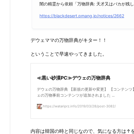
闇の精霊から依頼「万物辞典: 天才又はバカが残
https://blackdesert.pmang.jp/notices/2662
デウェママの万物辞典がキター！！
ということで早速やってきました。
≪黒い砂漠PC≫デウェの万物辞典
デウェの万物辞典 【新規の更新や変更】 【コンテンツ
ェの万物事前コンテンツが追加されました ...
https://watariprz.info/2019/03/28/post-3082/
内容は韓国の時と同じなので、気になる方は↑