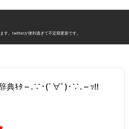
。twitterが便利過ぎて不定期更新です。
 .∵･(ﾟ∀ﾟ)･∵. – ｯ!!