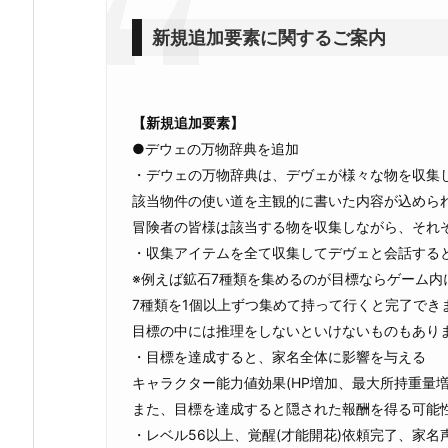
新規追加要素に関するご案内
【新規追加要素】
●デウェの万物辞典を追加
・デウェの万物辞典は、デヴェが様々な物を収集
該当物件の使い道を主観的に書いた内容が込めら
冒険者の皆様は該当する物を収集しながら、それ
・収集アイテムを全て収集してデヴェと会話する
※例えば鉱石7種類を集めるのが目標ならゲーム内
7種類を1個以上ずつ集めて持って行くと完了でき
目標の中には推理をしないといけないものもあり
・目標を達成すると、家名全体に影響を与える
キャラクター能力値効果(HP増加、最大所持重量
また、目標を達成すると隠された報酬を得る可能
・レベル56以上、覚醒(才能開花)依頼完了、家名声