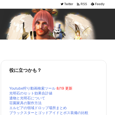

Twitter
Feedly
RSS
役に立つかも？
Youtube狩り動画検索ツール
8/19 更新
光明石のセット効果合計値
遺物と光明石について
荘園家具の製作方法
エルビアの領域ドロップ場所まとめ
ブラックスターとゴッドアイドとボス装備の比較