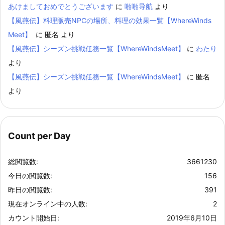
あけましておめでとうございます
に
啪啪导航
より
【風燕伝】料理販売NPCの場所、料理の効果一覧【WhereWinds
Meet】
に
匿名
より
【風燕伝】シーズン挑戦任務一覧【WhereWindsMeet】
に
わたり
より
【風燕伝】シーズン挑戦任務一覧【WhereWindsMeet】
に
匿名
より
Count per Day
総閲覧数:
3661230
今日の閲覧数:
156
昨日の閲覧数:
391
現在オンライン中の人数:
2
カウント開始日:
2019年6月10日