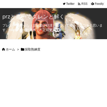

Twitter
Feedly
RSS
przと書いてダレンと解く
プレイ中のゲーム（主に黒い砂漠）について書いていこうと思いま
す。twitterが便利過ぎて不定期更新です。

ホーム
>

採取熟練度