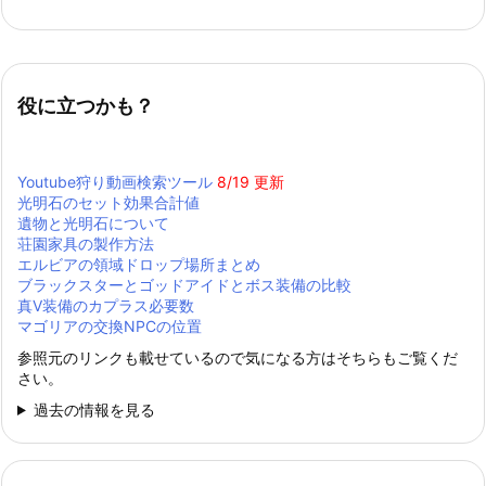
役に立つかも？
Youtube狩り動画検索ツール
8/19 更新
光明石のセット効果合計値
遺物と光明石について
荘園家具の製作方法
エルビアの領域ドロップ場所まとめ
ブラックスターとゴッドアイドとボス装備の比較
真Ⅴ装備のカプラス必要数
マゴリアの交換NPCの位置
参照元のリンクも載せているので気になる方はそちらもご覧くだ
さい。
過去の情報を見る