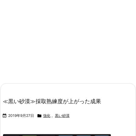
≪黒い砂漠≫採取熟練度が上がった成果

2019年9月27日

強化
,
黒い砂漠