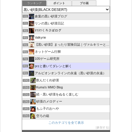
ランキング
ポイント
ブロ画
倉葉の黒い砂漠ブログ
1位
リンの黒い砂漠日記
2位
ﾇﾜﾇﾜくろさばログ
3位
Valkyrie
4位
【黒い砂漠】まったり冒険日誌｜ヴァルキリーと闇の精霊の旅
5位
ネットゲーム行脚
6位
105ゲーム研究所
7位
przと書いてダレンと解く
8位
アルビオンオンラインの永遠（黒い砂漠の永遠）
9位
飲んだくれ砂漠
10位
Kuma's MMO Blog
11位
続・黒い砂漠をぬるく楽しむ
12位
砂漠のメロディー
13位
もふ子のおへや
14位
空ろの箱
15位
このカテゴリを全て表示
参加する