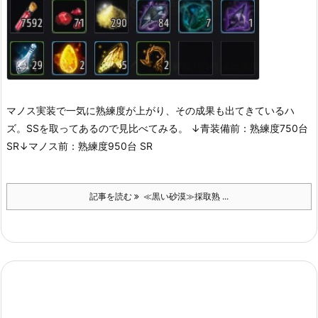
マノス実装で一気に熟練度が上がり、その成果も出てきているハ
ズ。
SSを取ってあるので見比べてみる。
↓青装備前：熟練度750台
SR
↓マノス前：熟練度950台 SR
記事を読む
≪黒い砂漠≫採取熟 ...