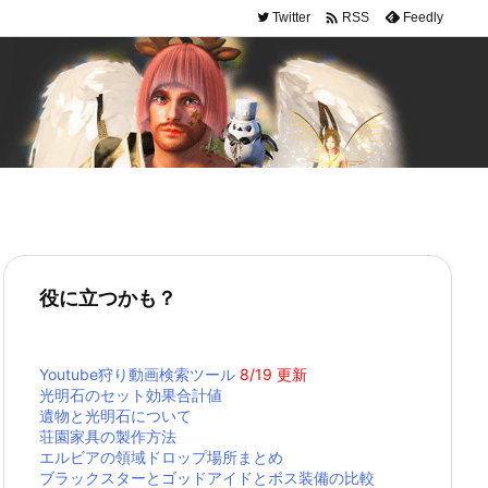

Twitter
Feedly
RSS
役に立つかも？
Youtube狩り動画検索ツール
8/19 更新
光明石のセット効果合計値
遺物と光明石について
荘園家具の製作方法
エルビアの領域ドロップ場所まとめ
ブラックスターとゴッドアイドとボス装備の比較