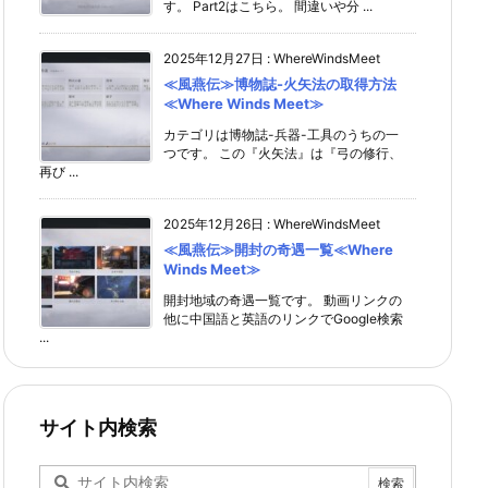
す。 Part2はこちら。 間違いや分 ...
2025年12月27日
:
WhereWindsMeet
≪風燕伝≫博物誌-火矢法の取得方法
≪Where Winds Meet≫
カテゴリは博物誌-兵器-工具のうちの一
つです。 この『火矢法』は『弓の修行、
再び ...
2025年12月26日
:
WhereWindsMeet
≪風燕伝≫開封の奇遇一覧≪Where
Winds Meet≫
開封地域の奇遇一覧です。 動画リンクの
他に中国語と英語のリンクでGoogle検索
...
サイト内検索