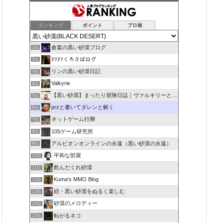
ランキング
ポイント
ブロ画
倉葉の黒い砂漠ブログ
1位
ﾇﾜﾇﾜくろさばログ
2位
リンの黒い砂漠日記
3位
Valkyrie
4位
【黒い砂漠】まったり冒険日誌｜ヴァルキリーと闇の精霊の旅
5位
przと書いてダレンと解く
6位
ネットゲーム行脚
7位
105ゲーム研究所
8位
アルビオンオンラインの永遠（黒い砂漠の永遠）
9位
平和な部屋
10位
飲んだくれ砂漠
11位
Kuma's MMO Blog
12位
続・黒い砂漠をぬるく楽しむ
13位
砂漠のメロディー
14位
転がるネコ
15位