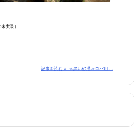
本未実装）
記事を読む
≪黒い砂漠≫ロバ用 ...