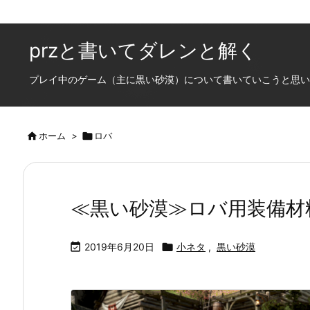
przと書いてダレンと解く
プレイ中のゲーム（主に黒い砂漠）について書いていこうと思います

ホーム
>

ロバ
≪黒い砂漠≫ロバ用装備材

2019年6月20日

小ネタ
,
黒い砂漠