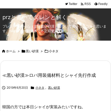

Twitter
Feedly
RSS
przと書いてダレンと解く
プレイ中のゲーム（主に黒い砂漠）について書いていこうと思いま
す。twitterが便利過ぎて不定期更新です。

ホーム
>

黒い砂漠
>

小ネタ
≪黒い砂漠≫ロバ用装備材料とシャイ先行作成

2019年6月20日

小ネタ
,
黒い砂漠
韓国の方では本日シャイが実装みたいですね。