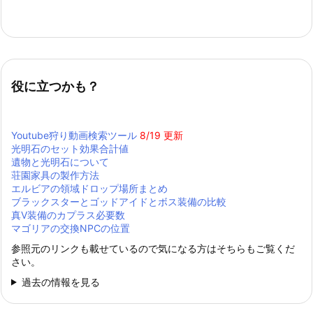
役に立つかも？
Youtube狩り動画検索ツール
8/19 更新
光明石のセット効果合計値
遺物と光明石について
荘園家具の製作方法
エルビアの領域ドロップ場所まとめ
ブラックスターとゴッドアイドとボス装備の比較
真Ⅴ装備のカプラス必要数
マゴリアの交換NPCの位置
参照元のリンクも載せているので気になる方はそちらもご覧くだ
さい。
過去の情報を見る