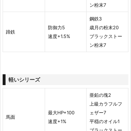
ン粉末7
鋼鉄3
防御力5
歳月の粉末20
蹄鉄
速度+1.5%
ブラックストー
ン粉末7
軽いシリーズ
亜鉛の塊2
上級カラフルフ
最大HP+100
ェザー7
馬面
速度+1%
平穏のオイル1
ブラックストー