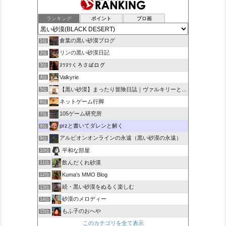
ランキング
ポイント
ブロ画
倉葉の黒い砂漠ブログ
1位
リンの黒い砂漠日記
2位
ﾇﾜﾇﾜくろさばログ
3位
Valkyrie
4位
【黒い砂漠】まったり冒険日誌｜ヴァルキリーと闇の精霊の旅
5位
ネットゲーム行脚
6位
105ゲーム研究所
7位
przと書いてダレンと解く
8位
アルビオンオンラインの永遠（黒い砂漠の永遠）
9位
平和な部屋
10位
飲んだくれ砂漠
11位
Kuma's MMO Blog
12位
続・黒い砂漠をぬるく楽しむ
13位
砂漠のメロディー
14位
もふ子のおへや
15位
このカテゴリを全て表示