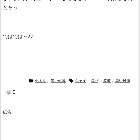
どそう…
ではでは～ﾉｼ

小ネタ
,
黒い砂漠

シャイ
,
ロバ
,
装備
,
黒い砂漠
0
広告