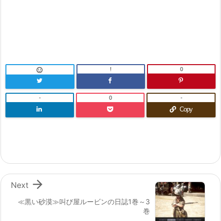
!
0

-
0
-
Copy

Next
≪黒い砂漠≫叫び屋ルービンの日誌1巻～3
巻