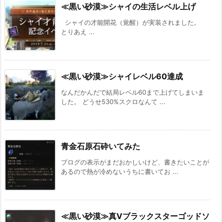
≪黒い砂漠≫シャイの生活レベル上げ
シャイの才能開花（覚醒）が実装されました。
とりあえ ...
≪黒い砂漠≫シャイレベル60達成
なんだかんだで結局レベル60まで上げてしまいま
した。 どうせ530%スクロなんて ...
青金石原石砕いてみた
ブログの表示がまだおかしいけど、書きたいことが
あるので熱が冷めないうちに書いてお ...
≪黒い砂漠≫真Ⅴブラックスターゴッドソ