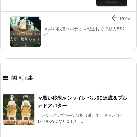

Prev
≪黒い砂漠≫パデュス戦士長で行動力582
に

関連記事
≪黒い砂漠≫シャイレベル59達成＆プル
ナドアバター
レベルアップシーンは撮り逃してしまったけど、
レベル59になりました ...