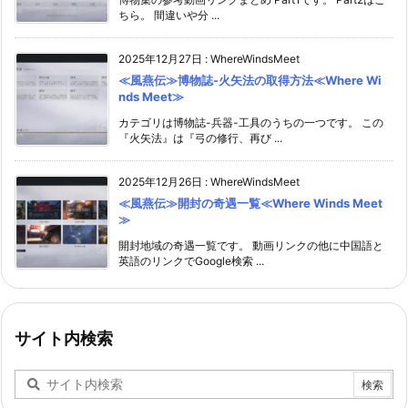
ちら。 間違いや分 ...
2025年12月27日
:
WhereWindsMeet
≪風燕伝≫博物誌-火矢法の取得方法≪Where Wi
nds Meet≫
カテゴリは博物誌-兵器-工具のうちの一つです。 この
『火矢法』は『弓の修行、再び ...
2025年12月26日
:
WhereWindsMeet
≪風燕伝≫開封の奇遇一覧≪Where Winds Meet
≫
開封地域の奇遇一覧です。 動画リンクの他に中国語と
英語のリンクでGoogle検索 ...
サイト内検索