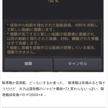
駆逐艦か貿易船、どっちにするか迷った。
駆逐艦は装備みると強そ
うだけど、火力は護衛艦のジャピナ艦砲+7と変わらないっぽい。
駆
逐艦緑装備+10→12000×4 ...