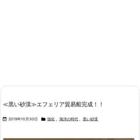
≪黒い砂漠≫エフェリア貿易船完成！！

2019年10月30日

強化
,
海洋の時代
,
黒い砂漠