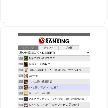
ランキング
ポイント
ブロ画
倉葉の黒い砂漠ブログ
1位
ﾇﾜﾇﾜくろさばログ
2位
【黒い砂漠】まったり冒険日誌｜ヴァルキリーと闇の精霊の旅
3位
Valkyrie
4位
リンの黒い砂漠日記
5位
przと書いてダレンと解く
6位
ネットゲーム行脚
7位
アルビオンオンラインの永遠（黒い砂漠の永遠）
8位
もっちもちブログ - ＭＭＯＲＰＧ 黒い砂漠
9位