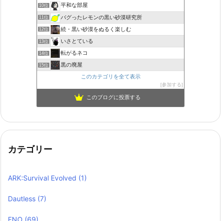
平和な部屋
10位
バグったレモンの黒い砂漠研究所
11位
続・黒い砂漠をぬるく楽しむ
12位
いさとている
13位
転がるネコ
14位
黒の廃屋
15位
このカテゴリを全て表示
参加する
このブログに投票する
カテゴリー
ARK:Survival Evolved
(1)
Dautless
(7)
FNO
(69)