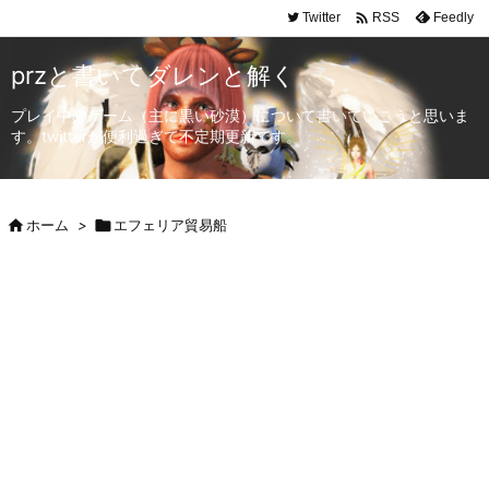

Twitter
Feedly
RSS
przと書いてダレンと解く
プレイ中のゲーム（主に黒い砂漠）について書いていこうと思いま
す。twitterが便利過ぎて不定期更新です。

ホーム
>

エフェリア貿易船