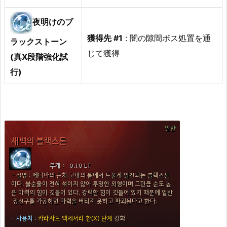
夜明けのブ
獲得先 #1
: 闇の隙間ボス処置を通
ラックストーン
じて獲得
(真Ⅹ段階強化試
行)