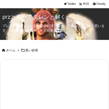

Twitter
Feedly
RSS
przと書いてダレンと解く
プレイ中のゲーム（主に黒い砂漠）について書いていこうと思いま
す。twitterが便利過ぎて不定期更新です。

ホーム
>

黒い砂漠