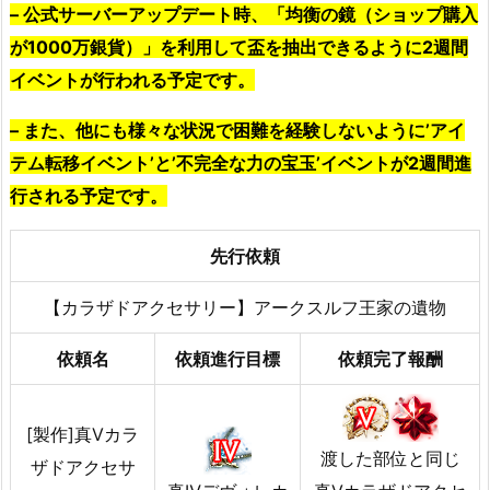
– 公式サーバーアップデート時、「均衡の鏡（ショップ購入
が1000万銀貨）」を利用して盃を抽出できるように2週間
イベントが行われる予定です。
– また、他にも様々な状況で困難を経験しないように’アイ
テム転移イベント’と’不完全な力の宝玉’イベントが2週間進
行される予定です。
先行依頼
【カラザドアクセサリー】アークスルフ王家の遺物
依頼名
依頼進行目標
依頼完了報酬
[製作]真Ⅴカラ
渡した部位と同じ
ザドアクセサ