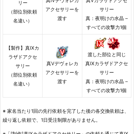
真Ⅳデヴォレカ
真Ⅴカラザドアクセ
リー
アクセサリーを
サリー
（部位別依頼
渡す
真：夜明けの
水晶 –
名違い）
すべての攻撃力1個
【製作】真Ⅸカ
渡した部位と同じ
ラザドアクセ
真Ⅴデヴォレカ
真Ⅸカラザドアクセ
サリー
アクセサリーを
サリー
（部位別依頼
渡す
真：夜明けの水晶 –
名違い）
すべての攻撃力1個
※ 家名当たり1回の先行依頼を完了した後の各交換依頼は、
繰り返し依頼で、1日受注制限がありません。
※「[制作]真Ⅸカラザドアクセサリー」の依頼を通じて真Ⅸ