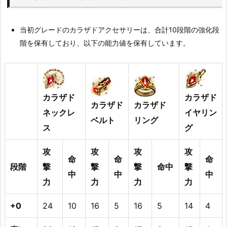
当初グレードのカラザドアクセサリーは、合計10段階の強化段
階を保有しており、以下の能力値を保有しています。
カラザド
カラザド
カラザド
カラザド
ネックレ
イヤリン
ベルト
リング
ス
グ
攻
攻
攻
攻
命
命
命
段階
撃
撃
撃
命中
撃
中
中
中
力
力
力
力
+0
24
10
16
5
16
5
14
4