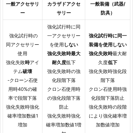
一般アクセサリ
カラザドアクセ
一般装備（武器/
ー
サリー
防具）
強化試行時に同
強化試行時の
一アクセサリー
強化試行時に同一
同アクセサリー
を使用
しない
装備を使用しない
使用
強化失敗時最大
強化失敗時
最大耐
強化失敗
時
アイ
耐久度
低下
久度
低下
テム
破壊
強化失敗時の強
強化失敗時強化段
-クローン石使
化段階下落
階下落
用時40%の確
クロン石使用時
クロン石使用時強
率で段階下落
の強化段階下落
化段階下落防止
強化失敗時強化
防止
強化失敗時の段階
確率増加数値1
強化失敗時強化
により強化確率増
増加
確率増加数値1増
加数値増加