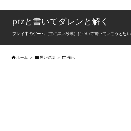
przと書いてダレンと解く
プレイ中のゲーム（主に黒い砂漠）について書いていこうと思います

ホーム
>

黒い砂漠
>

強化