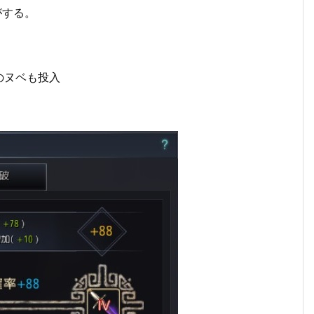
がする。
のヌベも投入