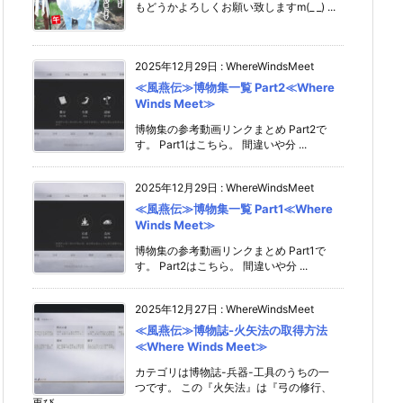
もどうかよろしくお願い致しますm(_ _) ...
2025年12月29日
:
WhereWindsMeet
≪風燕伝≫博物集一覧 Part2≪Where
Winds Meet≫
博物集の参考動画リンクまとめ Part2で
す。 Part1はこちら。 間違いや分 ...
2025年12月29日
:
WhereWindsMeet
≪風燕伝≫博物集一覧 Part1≪Where
Winds Meet≫
博物集の参考動画リンクまとめ Part1で
す。 Part2はこちら。 間違いや分 ...
2025年12月27日
:
WhereWindsMeet
≪風燕伝≫博物誌-火矢法の取得方法
≪Where Winds Meet≫
カテゴリは博物誌-兵器-工具のうちの一
つです。 この『火矢法』は『弓の修行、
再び ...