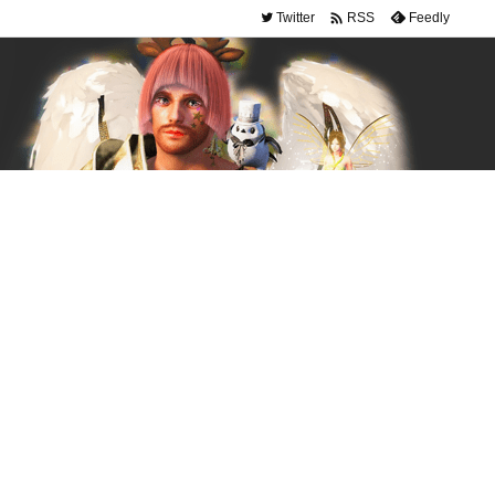

Twitter
Feedly
RSS