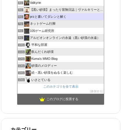
Valkyrie
4位
【黒い砂漠】まったり冒険日誌｜ヴァルキリーと闇の精霊の旅
5位
przと書いてダレンと解く
6位
ネットゲーム行脚
7位
105ゲーム研究所
8位
アルビオンオンラインの永遠（黒い砂漠の永遠）
9位
平和な部屋
10位
飲んだくれ砂漠
11位
Kuma's MMO Blog
12位
砂漠のメロディー
13位
続・黒い砂漠をぬるく楽しむ
14位
いさとている
15位
このカテゴリを全て表示
参加する
このブログに投票する
カテゴリー