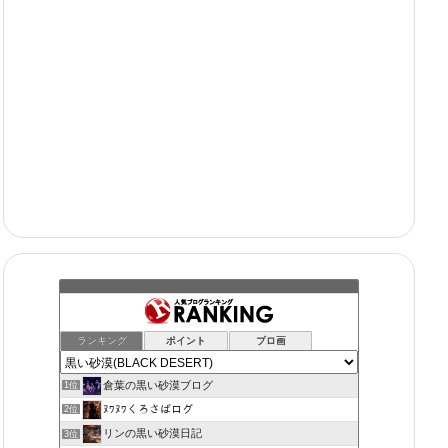
ランキング
ポイント
ブロ画
倉葉の黒い砂漠ブログ
1位
ﾇﾜﾇﾜくろさばログ
2位
リンの黒い砂漠日記
3位