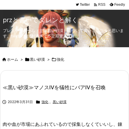

Twitter
Feedly
RSS
przと書いてダレンと解く
プレイ中のゲーム（主に黒い砂漠）について書いていこうと思いま
す。twitterが便利過ぎて不定期更新です。

ホーム
>

黒い砂漠
>

強化
≪黒い砂漠≫マノスⅣを犠牲にバアⅣを召喚

2022年3月31日

強化
,
黒い砂漠
肉や血が市場にあふれているので採集しなくていいし、錬