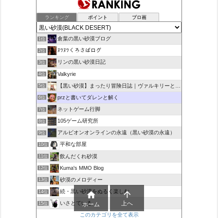
ランキング
ポイント
ブロ画
倉葉の黒い砂漠ブログ
1位
ﾇﾜﾇﾜくろさばログ
2位
リンの黒い砂漠日記
3位
Valkyrie
4位
【黒い砂漠】まったり冒険日誌｜ヴァルキリーと闇の精霊の旅
5位
przと書いてダレンと解く
6位
ネットゲーム行脚
7位
105ゲーム研究所
8位
アルビオンオンラインの永遠（黒い砂漠の永遠）
9位
平和な部屋
10位
飲んだくれ砂漠
11位
Kuma's MMO Blog
12位
砂漠のメロディー
13位
続・黒い砂漠をぬるく楽しむ
14位


上へ
いさとている
ホーム
15位
このカテゴリを全て表示