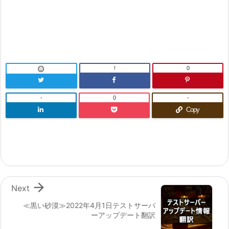
!
0

-
0
-
Copy

Next
≪黒い砂漠≫2022年4月1日テストサーバ
ーアップデート翻訳