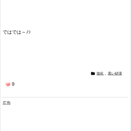
ではでは～ﾉｼ

強化
,
黒い砂漠
9
広告