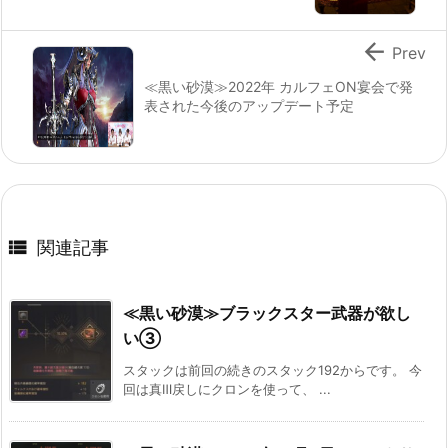

Prev
≪黒い砂漠≫2022年 カルフェON宴会で発
表された今後のアップデート予定

関連記事
≪黒い砂漠≫ブラックスター武器が欲し
い③
スタックは前回の続きのスタック192からです。 今
回は真Ⅲ戻しにクロンを使って、 ...