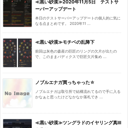
≪黒い砂漠≫2020年11月5日 テストサ
ーバーアップデート
本日のテストサーバーアップデートの個人的に気に
なる点まとめです。 2020年11 ...
≪黒い砂漠≫モチベの乱降下
前回は灰色の森産の巨匠のリングの欠片が出たの
で、このままパディクスで巨匠欠片集め ...
ノブルエナガ買っちゃった☆
ノブルエナガは取引所で結構流れてるので手に入る
かなぁと思ったけどなかなか落札でき ...
≪黒い砂漠≫ツングラドのイヤリング真Ⅲ