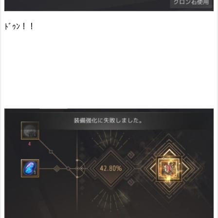
ﾄﾞｩﾝ！！