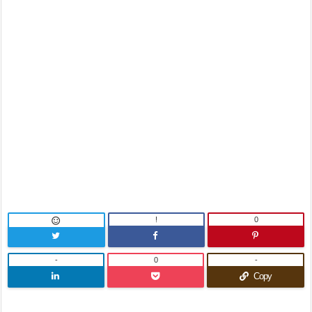
!
0

-
0
-
Copy