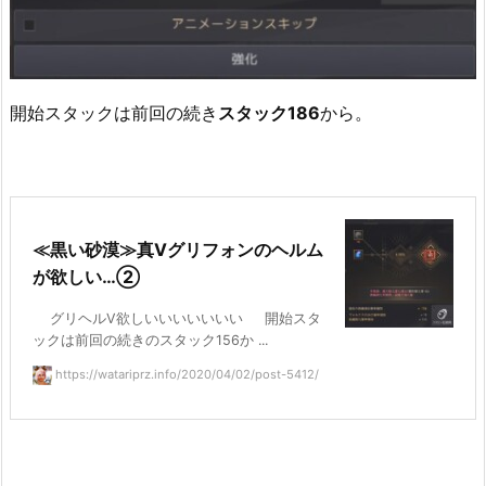
開始スタックは前回の続き
スタック186
から。
≪黒い砂漠≫真Ⅴグリフォンのヘルム
が欲しい…②
グリヘルⅤ欲しいいいいいいい 開始スタ
ックは前回の続きのスタック156か ...
https://watariprz.info/2020/04/02/post-5412/