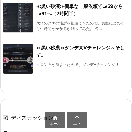
≪黒い砂漠≫簡単な一般依頼でLv59から
Lv61へ（2時間半）
大体のクエの場所を把握できたので、実際にどのく
らい時間がかかるか測ってみた。 各 ...
≪黒い砂漠≫ダンデ真Ⅴチャレンジ～そし
て…
クロン石が溜まったので、ダンデⅤチャレンジ！
...
ディスカッション


上へ
ホーム