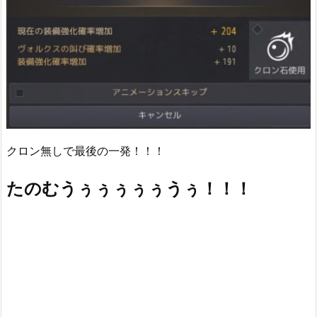
クロン無しで最後の一発！！！
たのむうぅぅぅぅぅうぅ！！！