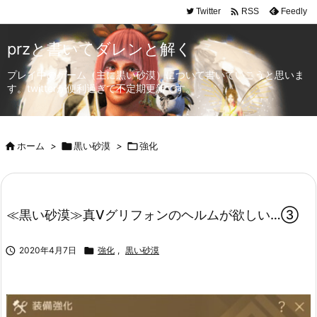

Twitter
Feedly
RSS
przと書いてダレンと解く
プレイ中のゲーム（主に黒い砂漠）について書いていこうと思いま
す。twitterが便利過ぎて不定期更新です。

ホーム
>

黒い砂漠
>

強化
≪黒い砂漠≫真Ⅴグリフォンのヘルムが欲しい…③

2020年4月7日

強化
,
黒い砂漠