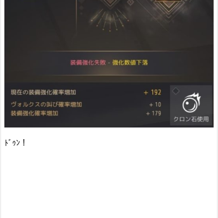
ﾄﾞｩﾝ！