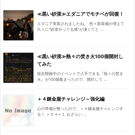
≪黒い砂漠≫エダニアでモチベが回復！
エダニア実装されましたね。 色々新装備が増えて
久々に”砂漠やってる感”が凄くてと ...
≪黒い砂漠≫熱々の焚き火100個開封し
てみた
現在開催中のイベントで入手できる『熱々の焚き
火』が100個集まったので、開封して ...
＋４錬金服チャレンジ～強化編
心の準備が整ったので、＋４錬金服チャレンジす
る！ ＋０→＋１ おさらい ...