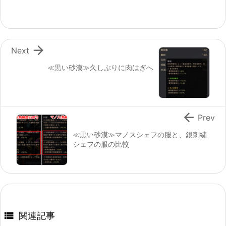

Next
≪黒い砂漠≫久しぶりに肉はぎへ

Prev
≪黒い砂漠≫マノスシェフの服と、銀刺繍
シェフの服の比較

関連記事