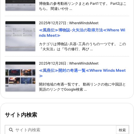
博物集の参考動画リンクまとめ Part1です。 Part2はこ
ちら。 間違いや分 ...
2025年12月27日
:
WhereWindsMeet
≪風燕伝≫博物誌-火矢法の取得方法≪Where Wi
nds Meet≫
カテゴリは博物誌-兵器-工具のうちの一つです。 この
『火矢法』は『弓の修行、再び ...
2025年12月26日
:
WhereWindsMeet
≪風燕伝≫開封の奇遇一覧≪Where Winds Meet
≫
開封地域の奇遇一覧です。 動画リンクの他に中国語と
英語のリンクでGoogle検索 ...
サイト内検索