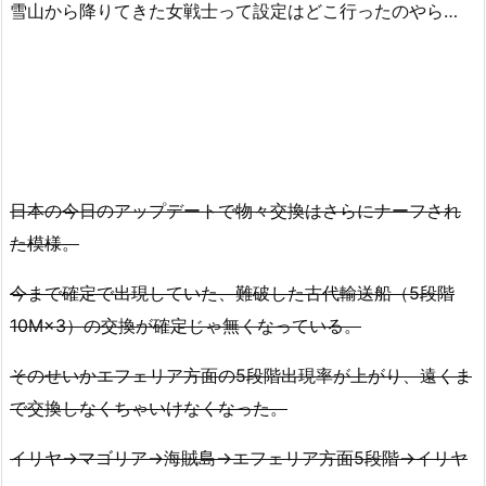
雪山から降りてきた女戦士って設定はどこ行ったのやら…
日本の今日のアップデートで物々交換はさらにナーフされ
た模様。
今まで確定で出現していた、難破した古代輸送船（5段階
10M×3）の交換が確定じゃ無くなっている。
そのせいかエフェリア方面の5段階出現率が上がり、遠くま
で交換しなくちゃいけなくなった。
イリヤ→マゴリア→海賊島→エフェリア方面5段階→イリヤ