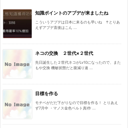
知識ポイントのアプデが来ましたね
こういうアプデは日本に来るのも早いね ↑とりあ
えずアプデ直後はこん ...
ネコの交換 ２世代×２世代
先日誕生した２世代ネコがLv10になったので、また
もや交換 機敏状態だと腹減り速 ...
目標を作る
モチベがだだ下がりなので目標を作る！ とりあえ
ず7月中 ・マノス金色ベルト真Ⅰ作 ...