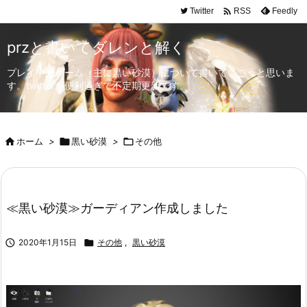

Twitter
Feedly
RSS
przと書いてダレンと解く
プレイ中のゲーム（主に黒い砂漠）について書いていこうと思いま
す。twitterが便利過ぎて不定期更新です。

ホーム
>

黒い砂漠
>

その他
≪黒い砂漠≫ガーディアン作成しました

2020年1月15日

その他
,
黒い砂漠