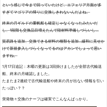
という感じで今まで回っていたけど、エフェリア方面が多
すぎてマゴリアの帰りに交換しきれないんだよね。
終末の月ギルドの重帆船も確定じゃなくなったみたいだ
し、1段階も交換品目増えたんで陸材料準備しづらいし…
貿易路を追加、交換できる材料の種類を追加…緩和に見せか
けて新規参入しづらくなってるのはアカンでしょって思い
ますね。
1月17日追記：木曜の更新は3回掛けましたが全部古代輸送
船、終末の月確認しました。
たまたま2連続で古代輸送船や終末の月が出ない情報を引い
たっぽい？？
突発物々交換のナーフは確実でこんなんばっかり。