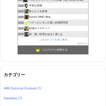
平和な部屋
10位
飲んだくれ砂漠
11位
Kuma's MMO Blog
12位
バグったレモンの黒い砂漠研究所
13位
砂漠のメロディー
14位
続・黒い砂漠をぬるく楽しむ
15位
このカテゴリを全て表示
参加する
このブログに投票する
カテゴリー
ARK:Survival Evolved
(1)
Dautless
(7)