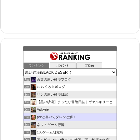
ランキング
ポイント
ブロ画
倉葉の黒い砂漠ブログ
1位
ﾇﾜﾇﾜくろさばログ
2位
リンの黒い砂漠日記
3位
【黒い砂漠】まったり冒険日誌｜ヴァルキリーと闇の精霊の旅
4位
Valkyrie
5位
przと書いてダレンと解く
6位
ネットゲーム行脚
7位
105ゲーム研究所
8位
アルビオンオンラインの永遠（黒い砂漠の永遠）
9位