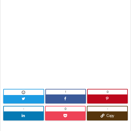
!
0

-
0
-
Copy