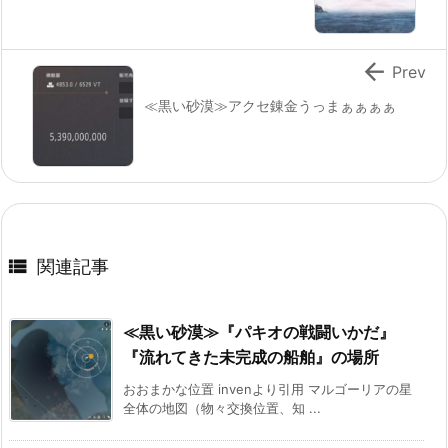

Prev
≪黒い砂漠≫アクセ錬金うっまぁぁぁぁ

関連記事
≪黒い砂漠≫『パキオの戦闘いかだ』
『流れてきた未完成の船舶』の場所
おおまかな位置 invenより引用 マルゴーリアの星
全体の地図（物々交換位置、知 ...