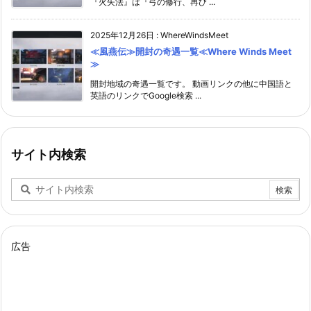
『火矢法』は『弓の修行、再び ...
2025年12月26日
:
WhereWindsMeet
≪風燕伝≫開封の奇遇一覧≪Where Winds Meet
≫
開封地域の奇遇一覧です。 動画リンクの他に中国語と
英語のリンクでGoogle検索 ...
サイト内検索
広告