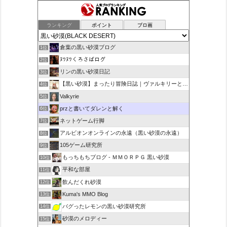
ランキング
ポイント
ブロ画
倉葉の黒い砂漠ブログ
1位
ﾇﾜﾇﾜくろさばログ
2位
リンの黒い砂漠日記
3位
【黒い砂漠】まったり冒険日誌｜ヴァルキリーと闇の精霊の旅
4位
Valkyrie
5位
przと書いてダレンと解く
6位
ネットゲーム行脚
7位
アルビオンオンラインの永遠（黒い砂漠の永遠）
8位
105ゲーム研究所
9位
もっちもちブログ - ＭＭＯＲＰＧ 黒い砂漠
10位
平和な部屋
11位
飲んだくれ砂漠
12位
Kuma's MMO Blog
13位
バグったレモンの黒い砂漠研究所
14位
砂漠のメロディー
15位