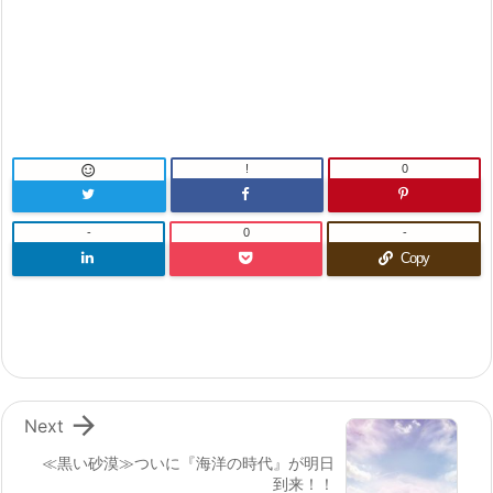
!
0

-
0
-
Copy

Next
≪黒い砂漠≫ついに『海洋の時代』が明日
到来！！