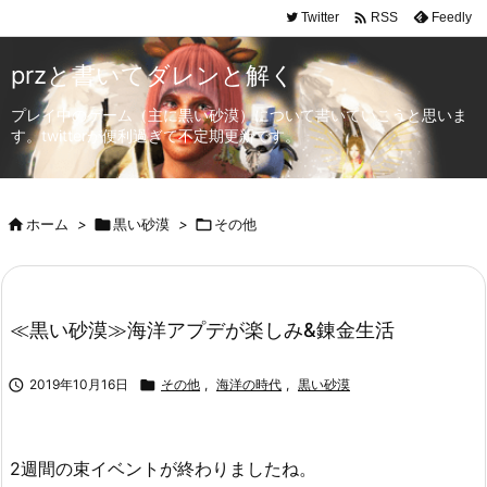

Twitter
Feedly
RSS
przと書いてダレンと解く
プレイ中のゲーム（主に黒い砂漠）について書いていこうと思いま
す。twitterが便利過ぎて不定期更新です。

ホーム
>

黒い砂漠
>

その他
≪黒い砂漠≫海洋アプデが楽しみ&錬金生活

2019年10月16日

その他
,
海洋の時代
,
黒い砂漠
2週間の束イベントが終わりましたね。