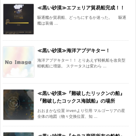
≪黒い砂漠≫エフェリア貿易船完成！！
駆逐艦か貿易船、どっちにするか迷った。 駆逐
艦は装備 ...
≪黒い砂漠≫海洋アプデキター！
海洋アプデキター！！ とりあえず軽帆船を改良型
軽帆船に増築。 ステータスは変わら ...
≪黒い砂漠≫『難破したリックンの船』
『難破したコックス海賊船』の場所
おおまかな位置 invenより引用 マルゴーリアの星
全体の地図（物々交換位置、知 ...