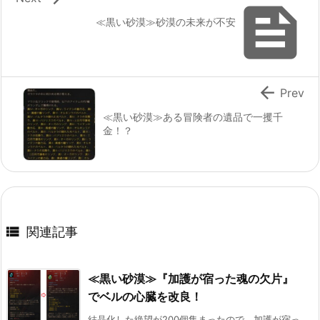

≪黒い砂漠≫砂漠の未来が不安

Prev
≪黒い砂漠≫ある冒険者の遺品で一攫千
金！？

関連記事
≪黒い砂漠≫『加護が宿った魂の欠片』
でベルの心臓を改良！
結晶化した絶望が200個集まったので、加護が宿っ