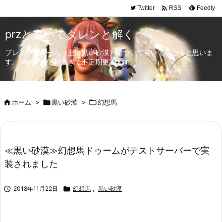

Twitter
Feedly
RSS
przと書いてダレンと解く
プレイ中のゲーム（主に黒い砂漠）について書いていこうと思いま
す。twitterが便利過ぎて不定期更新です。

ホーム
>

黒い砂漠
>

幻想馬
≪黒い砂漠≫幻想馬ドゥームがテストサーバーで実
装されました

2018年11月22日

幻想馬
,
黒い砂漠