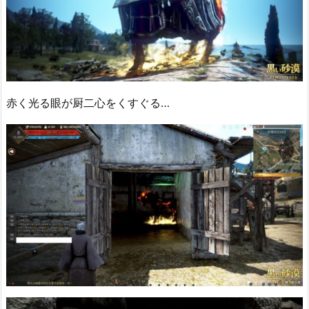
赤く光る眼が厨二心をくすぐる…