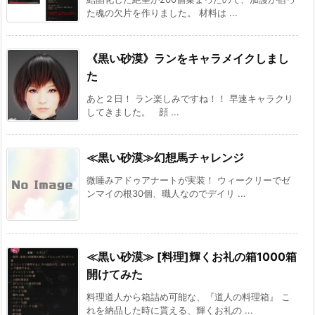
た魂の欠片を作りました。 材料は ...
《黒い砂漠》ランをキャラメイクしまし
た
あと２日！ ラン楽しみですね！！ 早速キャラクリ
してきました。 顔 ...
≪黒い砂漠≫幻想馬チャレンジ
微睡みアドゥアナートが実装！ ウィークリーでゼ
ンマイの根30個、職人なのでデイリ ...
≪黒い砂漠≫ [料理]輝くお礼の箱1000箱
開けてみた
料理道人から箱詰め可能な、『道人の料理箱』 こ
れを納品した時に貰える、輝くお礼の ...