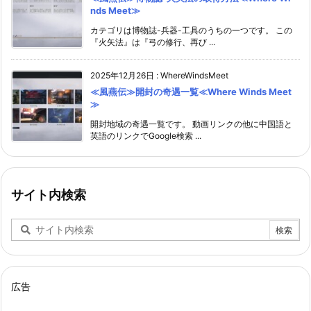
nds Meet≫
カテゴリは博物誌-兵器-工具のうちの一つです。 この
『火矢法』は『弓の修行、再び ...
2025年12月26日
:
WhereWindsMeet
≪風燕伝≫開封の奇遇一覧≪Where Winds Meet
≫
開封地域の奇遇一覧です。 動画リンクの他に中国語と
英語のリンクでGoogle検索 ...
サイト内検索
広告