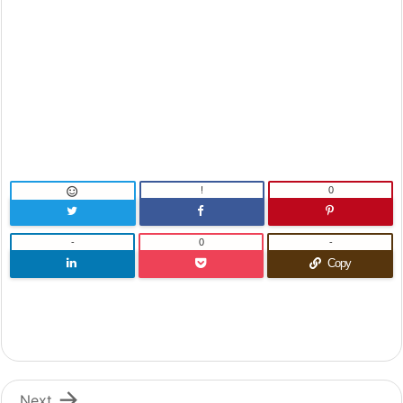
!
0

-
0
-
Copy

Next