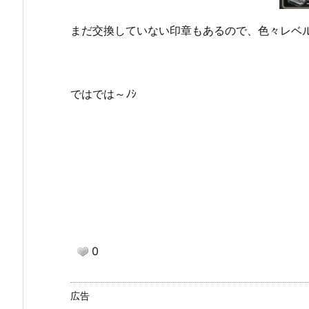
まだ交換していない印章もあるので、色々レベ
ではでは～ﾉｼ
0
広告