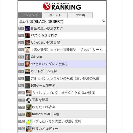
ランキング
ポイント
ブロ画
倉葉の黒い砂漠ブログ
1位
ﾇﾜﾇﾜくろさばログ
2位
リンの黒い砂漠日記
3位
【黒い砂漠】まったり冒険日誌｜ヴァルキリーと闇の精霊の旅
4位
Valkyrie
5位
przと書いてダレンと解く
6位
ネットゲーム行脚
7位
アルビオンオンラインの永遠（黒い砂漠の永遠）
8位
105ゲーム研究所
9位
もっちもちブログ - ＭＭＯＲＰＧ 黒い砂漠
10位
平和な部屋
11位
飲んだくれ砂漠
12位
Kuma's MMO Blog
13位
バグったレモンの黒い砂漠研究所
14位
砂漠のメロディー
15位