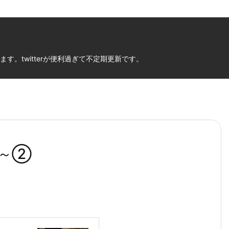
。twitterが便利過ぎて不定期更新です。
換～②