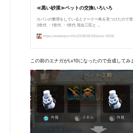
≪黒い砂漠≫ペットの交換いろいろ
カバンの整理をしているとクークー鳥を見つけたので登
3世代 ・1世代 ・1世代 現在三匹と ...
https://watariprz.info/2018/09/26/post-1628/
この前のエナガがLv10になったので合成してみ