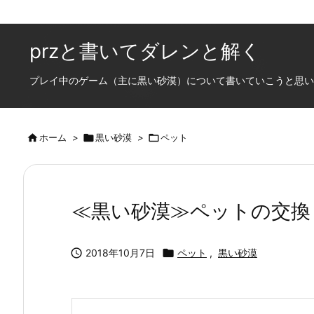
przと書いてダレンと解く
プレイ中のゲーム（主に黒い砂漠）について書いていこうと思います

ホーム
>

黒い砂漠
>

ペット
≪黒い砂漠≫ペットの交

2018年10月7日

ペット
,
黒い砂漠