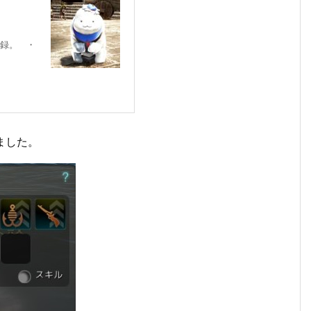
録。 ・
ました。