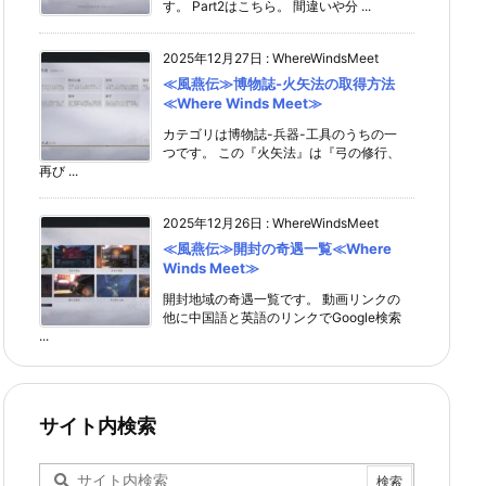
す。 Part2はこちら。 間違いや分 ...
2025年12月27日
:
WhereWindsMeet
≪風燕伝≫博物誌-火矢法の取得方法
≪Where Winds Meet≫
カテゴリは博物誌-兵器-工具のうちの一
つです。 この『火矢法』は『弓の修行、
再び ...
2025年12月26日
:
WhereWindsMeet
≪風燕伝≫開封の奇遇一覧≪Where
Winds Meet≫
開封地域の奇遇一覧です。 動画リンクの
他に中国語と英語のリンクでGoogle検索
...
サイト内検索