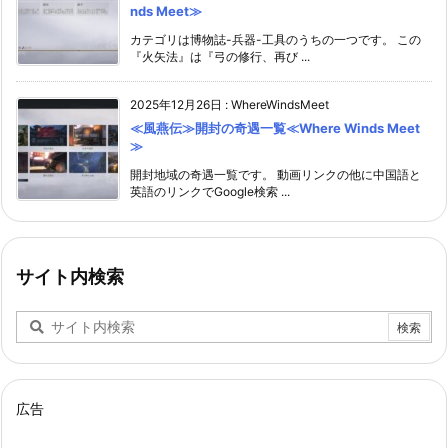
nds Meet≫
カテゴリは博物誌-兵器-工具のうちの一つです。 この
『火矢法』は『弓の修行、再び ...
2025年12月26日
:
WhereWindsMeet
≪風燕伝≫開封の奇遇一覧≪Where Winds Meet
≫
開封地域の奇遇一覧です。 動画リンクの他に中国語と
英語のリンクでGoogle検索 ...
サイト内検索
広告