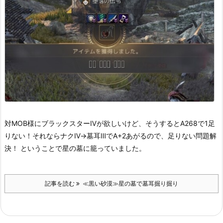
対MOB様にブラックスターⅣが欲しいけど、そうするとA268で1足
りない！
それならナクⅣ→墓耳ⅢでA+2あがるので、足りない問題解
決！
ということで星の墓に籠っていました。
記事を読む
≪黒い砂漠≫星の墓で墓耳掘り掘り