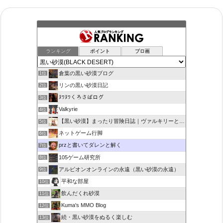
ランキング
ポイント
ブロ画
倉葉の黒い砂漠ブログ
1位
リンの黒い砂漠日記
2位
ﾇﾜﾇﾜくろさばログ
3位
Valkyrie
4位
【黒い砂漠】まったり冒険日誌｜ヴァルキリーと闇の精霊の旅
5位
ネットゲーム行脚
6位
przと書いてダレンと解く
7位
105ゲーム研究所
8位
アルビオンオンラインの永遠（黒い砂漠の永遠）
9位
平和な部屋
10位
飲んだくれ砂漠
11位
Kuma's MMO Blog
12位
続・黒い砂漠をぬるく楽しむ
13位