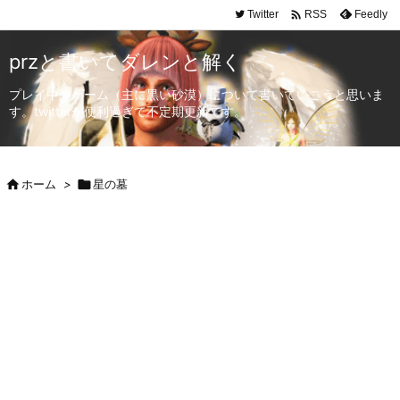

Twitter
Feedly
RSS
przと書いてダレンと解く
プレイ中のゲーム（主に黒い砂漠）について書いていこうと思いま
す。twitterが便利過ぎて不定期更新です。

ホーム
>

星の墓