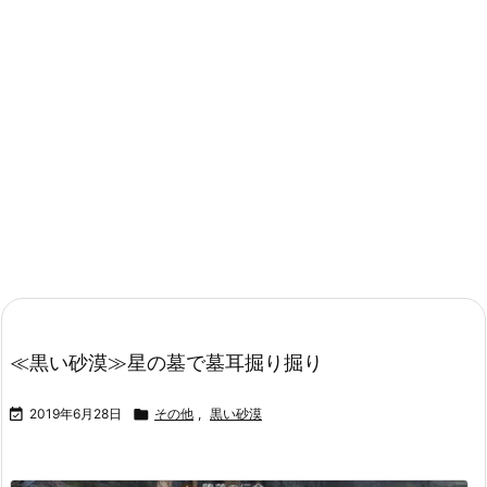
≪黒い砂漠≫星の墓で墓耳掘り掘り

2019年6月28日

その他
,
黒い砂漠