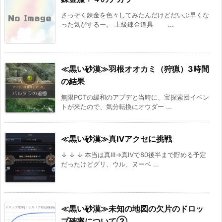
さっそく錬金を色々してみたんだけどだいぶ早くな
った気がするー。 上級錬金道具 ...
≪黒い砂漠≫羽根オオカミ（狩猟）3時間
の結果
無限POTの緩和のアプデと当時に、宝探索団イベン
トが来たので、気分転換にオウダー ...
≪黒い砂漠≫真Ⅳアクセに挑戦
↓ ↓ ↓ 本当は真Ⅲ→真Ⅳで80後半まで貯める予定
だったけどグリ、ウル、ヌーベ ...
≪黒い砂漠≫未知の地図の欠片のドロッ
プ確率について②