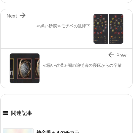

Next
≪黒い砂漠≫モチベの乱降下

Prev
≪黒い砂漠≫闇の追従者の寝床からの卒業

関連記事
錬金服＋４のチカラ