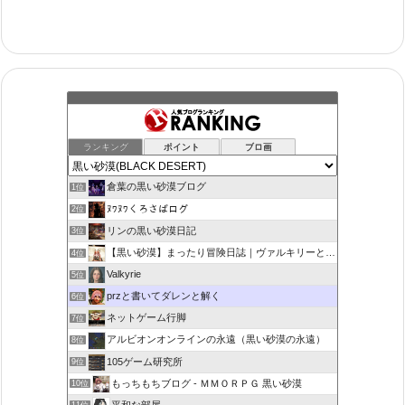
ランキング
ポイント
ブロ画
倉葉の黒い砂漠ブログ
1位
ﾇﾜﾇﾜくろさばログ
2位
リンの黒い砂漠日記
3位
【黒い砂漠】まったり冒険日誌｜ヴァルキリーと闇の精霊の旅
4位
Valkyrie
5位
przと書いてダレンと解く
6位
ネットゲーム行脚
7位
アルビオンオンラインの永遠（黒い砂漠の永遠）
8位
105ゲーム研究所
9位
もっちもちブログ - ＭＭＯＲＰＧ 黒い砂漠
10位
平和な部屋