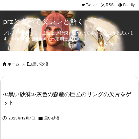

Twitter
Feedly
RSS
przと書いてダレンと解く
プレイ中のゲーム（主に黒い砂漠）について書いていこうと思いま
す。twitterが便利過ぎて不定期更新です。

ホーム
>

黒い砂漠
≪黒い砂漠≫灰色の森産の巨匠のリングの欠片をゲ
ット

2023年12月7日

黒い砂漠