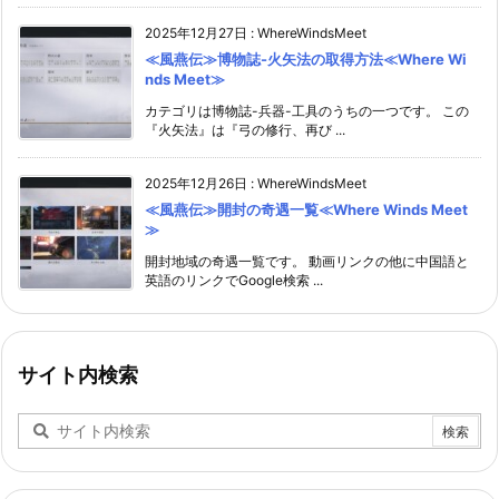
2025年12月27日
:
WhereWindsMeet
≪風燕伝≫博物誌-火矢法の取得方法≪Where Wi
nds Meet≫
カテゴリは博物誌-兵器-工具のうちの一つです。 この
『火矢法』は『弓の修行、再び ...
2025年12月26日
:
WhereWindsMeet
≪風燕伝≫開封の奇遇一覧≪Where Winds Meet
≫
開封地域の奇遇一覧です。 動画リンクの他に中国語と
英語のリンクでGoogle検索 ...
サイト内検索