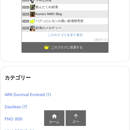
11位
飲んだくれ砂漠
12位
Kuma's MMO Blog
13位
バグったレモンの黒い砂漠研究所
14位
砂漠のメロディー
15位
このカテゴリを全て表示
参加する
このブログに投票する
カテゴリー
ARK:Survival Evolved
(1)
Dautless
(7)


FNO
(69)
上へ
ホーム