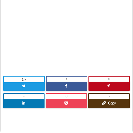
!
0

-
0
-
Copy