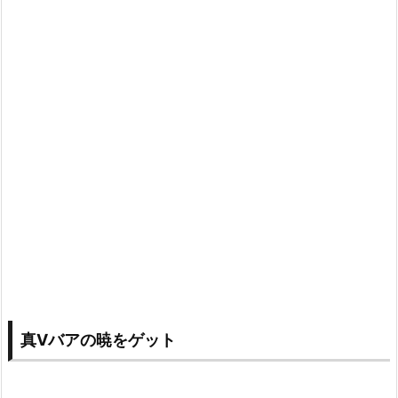
真Ⅴバアの暁をゲット