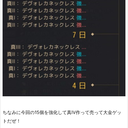
ちなみに今回の15個を強化して真Ⅳ作って売って大金ゲッ
トだぜ！