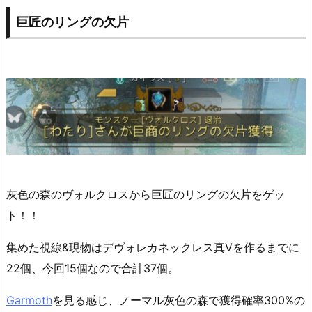
巨匠のリングの欠片
灰色の森のヴォルクロスから巨匠のリングの欠片をゲッ
ト！！
集めた視線&現物はデヴォレカネックレス真Ⅴを作るまでに
22個、今回15個なので合計37個。
Garmoth
を見る感じ、ノーマル灰色の森で獲得確率300%の