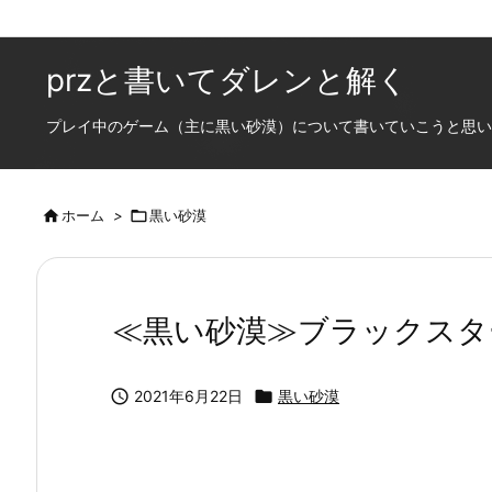
przと書いてダレンと解く
プレイ中のゲーム（主に黒い砂漠）について書いていこうと思います

ホーム
>

黒い砂漠
≪黒い砂漠≫ブラックスタ

2021年6月22日

黒い砂漠