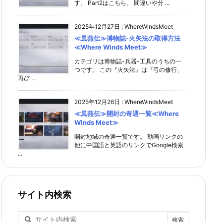
す。 Part2はこちら。 間違いや分 ...
2025年12月27日
:
WhereWindsMeet
≪風燕伝≫博物誌-火矢法の取得方法
≪Where Winds Meet≫
カテゴリは博物誌-兵器-工具のうちの一
つです。 この『火矢法』は『弓の修行、
再び ...
2025年12月26日
:
WhereWindsMeet
≪風燕伝≫開封の奇遇一覧≪Where
Winds Meet≫
開封地域の奇遇一覧です。 動画リンクの
他に中国語と英語のリンクでGoogle検索
...
サイト内検索