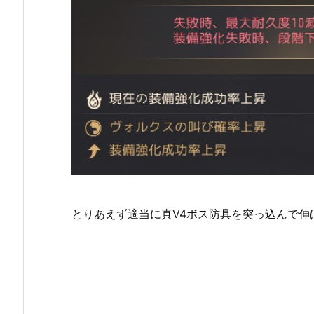
とりあえず適当に真Ⅴ4ボス防具を突っ込んで伸