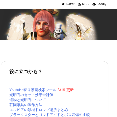

Twitter
Feedly
RSS
役に立つかも？
Youtube狩り動画検索ツール
8/19 更新
光明石のセット効果合計値
遺物と光明石について
荘園家具の製作方法
エルビアの領域ドロップ場所まとめ
ブラックスターとゴッドアイドとボス装備の比較