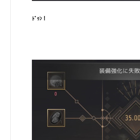
ﾄﾞｩﾝ！