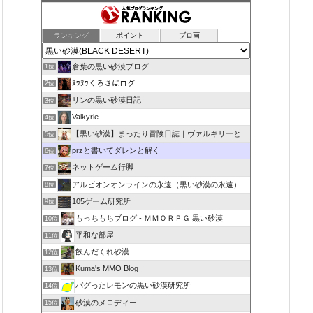
ランキング
ポイント
ブロ画
倉葉の黒い砂漠ブログ
1位
ﾇﾜﾇﾜくろさばログ
2位
リンの黒い砂漠日記
3位
Valkyrie
4位
【黒い砂漠】まったり冒険日誌｜ヴァルキリーと闇の精霊の旅
5位
przと書いてダレンと解く
6位
ネットゲーム行脚
7位
アルビオンオンラインの永遠（黒い砂漠の永遠）
8位
105ゲーム研究所
9位
もっちもちブログ - ＭＭＯＲＰＧ 黒い砂漠
10位
平和な部屋
11位
飲んだくれ砂漠
12位
Kuma's MMO Blog
13位
バグったレモンの黒い砂漠研究所
14位
砂漠のメロディー
15位