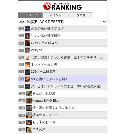
ランキング
ポイント
ブロ画
倉葉の黒い砂漠ブログ
1位
リンの黒い砂漠日記
2位
ﾇﾜﾇﾜくろさばログ
3位
Valkyrie
4位
【黒い砂漠】まったり冒険日誌｜ヴァルキリーと闇の精霊の旅
5位
ネットゲーム行脚
6位
105ゲーム研究所
7位
przと書いてダレンと解く
8位
アルビオンオンラインの永遠（黒い砂漠の永遠）
9位
飲んだくれ砂漠
10位
Kuma's MMO Blog
11位
続・黒い砂漠をぬるく楽しむ
12位
砂漠のメロディー
13位
もふ子のおへや
14位
空ろの箱
15位