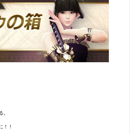
。
える。
に！！