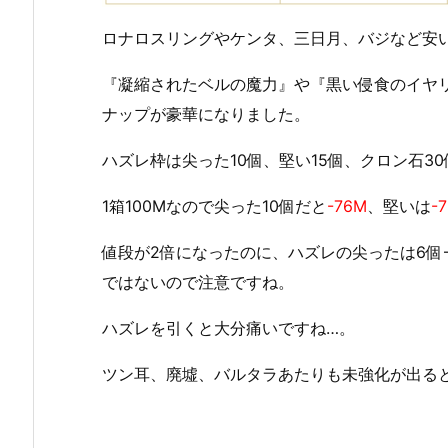
ロナロスリングやケンタ、三日月、バジなど安
『凝縮されたベルの魔力』や『黒い侵食のイヤリン
ナップが豪華になりました。
ハズレ枠は尖った10個、堅い15個、クロン石3
1箱100Mなので尖った10個だと
-76M
、堅いは
-
値段が2倍になったのに、ハズレの尖ったは6個→
ではないので注意ですね。
ハズレを引くと大分痛いですね…。
ツン耳、廃墟、バルタラあたりも未強化が出る