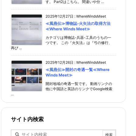
す。 Part2はこちら。 間違いや分 ...
2025年12月27日
:
WhereWindsMeet
≪風燕伝≫博物誌-火矢法の取得方法
≪Where Winds Meet≫
カテゴリは博物誌-兵器-工具のうちの一
つです。 この『火矢法』は『弓の修行、
再び ...
2025年12月26日
:
WhereWindsMeet
≪風燕伝≫開封の奇遇一覧≪Where
Winds Meet≫
開封地域の奇遇一覧です。 動画リンクの
他に中国語と英語のリンクでGoogle検索
...
サイト内検索