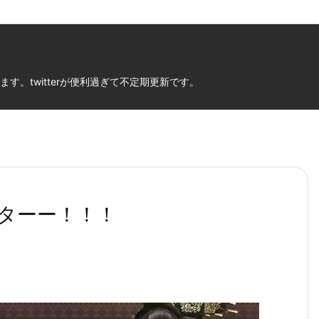
。twitterが便利過ぎて不定期更新です。
ターー！！！