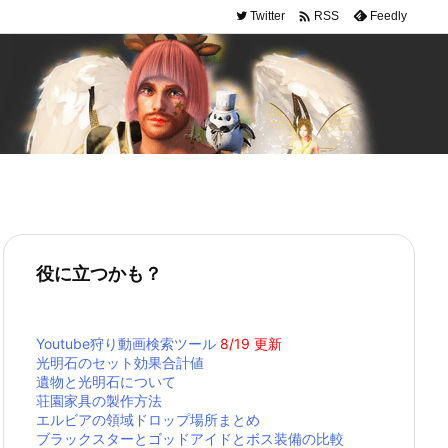

Twitter
Feedly
RSS
役に立つかも？
Youtube狩り動画検索ツール
8/19 更新
光明石のセット効果合計値
遺物と光明石について
荘園家具の製作方法
エルビアの領域ドロップ場所まとめ
ブラックスターとゴッドアイドとボス装備の比較