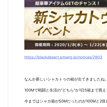
https://blackdesert.pmang.jp/notices/2803
なんか新しいシャカトゥの箱が出てきましたね
100Mで戦闘と生活の"どちら"か1日5箱まで買
今まではシャカ箱が50Mだったのが100Mと2倍