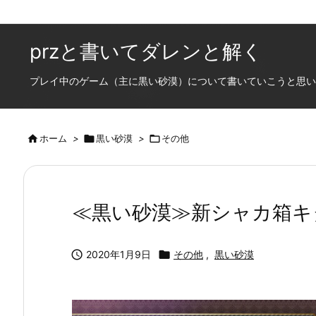
przと書いてダレンと解く
プレイ中のゲーム（主に黒い砂漠）について書いていこうと思います

ホーム
>

黒い砂漠
>

その他
≪黒い砂漠≫新シャカ箱キ

2020年1月9日

その他
,
黒い砂漠