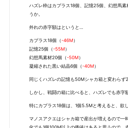
ハズレ枠はカプラス18個、記憶25個、幻想馬素
うか。
外れの赤字額はというと…
カプラス18個（
-46M
）
記憶25個（
-55M
）
幻想馬素材20個（
-50M
）
凝縮された黒い結晶6個（
-40M
）
同じくハズレの記憶も50Mシャカ箱と変わらず
しかし、戦闘の箱に比べると、ハズレでも赤字
特にカプラス18個は、1個5.5Mと考えると、
マノスアクエはシャカ箱で産出が増えるので一
化でも1個100M以上の価値はあると思うので