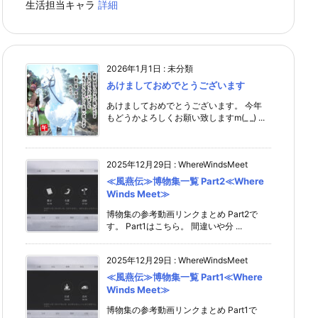
生活担当キャラ
詳細
2026年1月1日
:
未分類
あけましておめでとうございます
あけましておめでとうございます。 今年
もどうかよろしくお願い致しますm(_ _) ...
2025年12月29日
:
WhereWindsMeet
≪風燕伝≫博物集一覧 Part2≪Where
Winds Meet≫
博物集の参考動画リンクまとめ Part2で
す。 Part1はこちら。 間違いや分 ...
2025年12月29日
:
WhereWindsMeet
≪風燕伝≫博物集一覧 Part1≪Where
Winds Meet≫
博物集の参考動画リンクまとめ Part1で