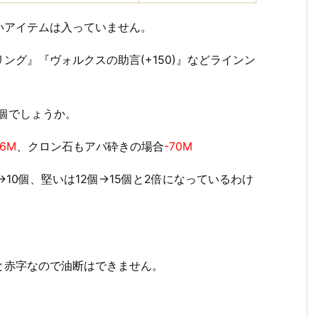
いアイテムは入っていません。
グ』『ヴォルクスの助言(+150)』などラインン
0個でしょうか。
76M
、クロン石もアバ砕きの場合
-70M
10個、堅いは12個→15個と2倍になっているわけ
と赤字なので油断はできません。