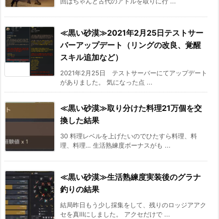
回はちゃんと古代のアトルを取りに行 ...
≪黒い砂漠≫2021年2月25日テストサー
バーアップデート（リングの改良、覚醒
スキル追加など）
2021年2月25日 テストサーバーにてアップデート
がありました。 気になった点 ...
≪黒い砂漠≫取り分けた料理21万個を交
換した結果
30 料理レベルを上げたいのでひたすら料理、料
理、料理… 生活熟練度ボーナスがも ...
≪黒い砂漠≫生活熟練度実装後のグラナ
釣りの結果
結局昨日もう少し採集をして、残りのロッジアアク
セを真Ⅲにしました。 アクセだけで ...