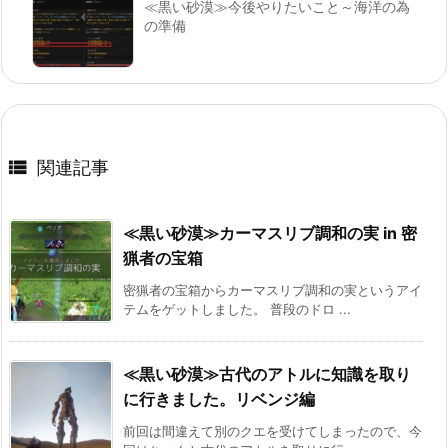
≪黒い砂漠≫今後やりたいこと～海洋の為
の準備

関連記事
≪黒い砂漠≫カーマスリブ調和の実 in 密
猟者の宝箱
密猟者の宝箱からカーマスリブ調和の実というアイ
テムをゲットしました。 普段のドロ ...
≪黒い砂漠≫古代のアトルに知識を取り
に行きました。リベンジ編
前回は間違えて別のクエを受けてしまったので、今