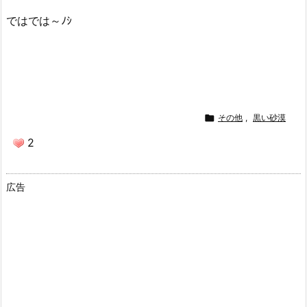
ではでは～ﾉｼ

その他
,
黒い砂漠
2
広告