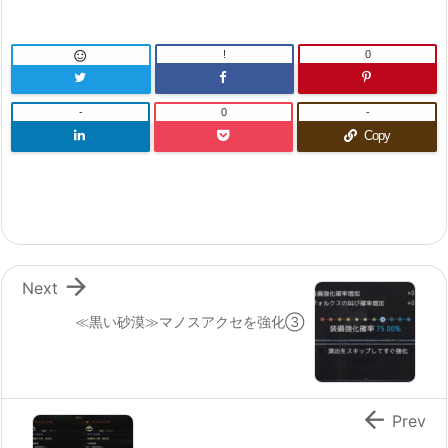
!
0

-
0
-
Copy

Next
≪黒い砂漠≫マノスアクセを強化③

Prev