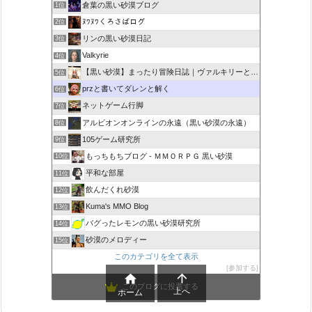
倉葉の黒い砂漠ブログ
1位
ﾇﾜﾇﾜくろさばログ
2位
リンの黒い砂漠日記
3位
Valkyrie
4位
【黒い砂漠】まったり冒険日誌｜ヴァルキリーと闇の精霊の旅
5位
przと書いてダレンと解く
6位
ネットゲーム行脚
7位
アルビオンオンラインの永遠（黒い砂漠の永遠）
8位
105ゲーム研究所
9位
もっちもちブログ - ＭＭＯＲＰＧ 黒い砂漠
10位
平和な部屋
11位
飲んだくれ砂漠
12位
Kuma's MMO Blog
13位
バグったレモンの黒い砂漠研究所
14位
砂漠のメロディー
15位
このカテゴリを全て表示
参加する


このブログに投票する
上へ
ホーム