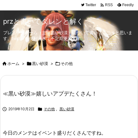

Twitter
Feedly
RSS
przと書いてダレンと解く
プレイ中のゲーム（主に黒い砂漠）について書いていこうと思いま
す。twitterが便利過ぎて不定期更新です。

ホーム
>

黒い砂漠
>

その他
≪黒い砂漠≫嬉しいアプデたくさん！

2019年10月2日

その他
,
黒い砂漠
今日のメンテはイベント盛りだくさんですね。