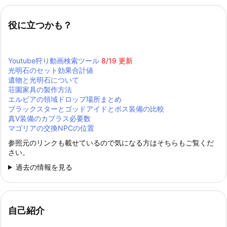
役に立つかも？
Youtube狩り動画検索ツール
8/19 更新
光明石のセット効果合計値
遺物と光明石について
荘園家具の製作方法
エルビアの領域ドロップ場所まとめ
ブラックスターとゴッドアイドとボス装備の比較
真Ⅴ装備のカプラス必要数
マゴリアの交換NPCの位置
参照元のリンクも載せているので気になる方はそちらもご覧くだ
さい。
過去の情報を見る
自己紹介