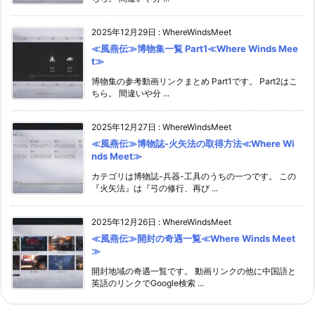
2025年12月29日
:
WhereWindsMeet
≪風燕伝≫博物集一覧 Part1≪Where Winds Mee
t≫
博物集の参考動画リンクまとめ Part1です。 Part2はこ
ちら。 間違いや分 ...
2025年12月27日
:
WhereWindsMeet
≪風燕伝≫博物誌-火矢法の取得方法≪Where Wi
nds Meet≫
カテゴリは博物誌-兵器-工具のうちの一つです。 この
『火矢法』は『弓の修行、再び ...
2025年12月26日
:
WhereWindsMeet
≪風燕伝≫開封の奇遇一覧≪Where Winds Meet
≫
開封地域の奇遇一覧です。 動画リンクの他に中国語と
英語のリンクでGoogle検索 ...