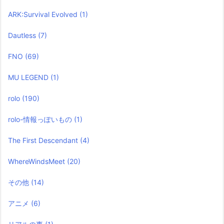
ARK:Survival Evolved
(1)
Dautless
(7)
FNO
(69)
MU LEGEND
(1)
rolo
(190)
rolo-情報っぽいもの
(1)
The First Descendant
(4)
WhereWindsMeet
(20)
その他
(14)
アニメ
(6)