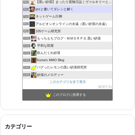
【黒い砂漠】まったり冒険日誌｜ヴァルキリーと闇の精霊の旅
5位
przと書いてダレンと解く
6位
ネットゲーム行脚
7位
アルビオンオンラインの永遠（黒い砂漠の永遠）
8位
105ゲーム研究所
9位
もっちもちブログ - ＭＭＯＲＰＧ 黒い砂漠
10位
平和な部屋
11位
飲んだくれ砂漠
12位
Kuma's MMO Blog
13位
バグったレモンの黒い砂漠研究所
14位
砂漠のメロディー
15位
このカテゴリを全て表示
参加する
このブログに投票する
カテゴリー