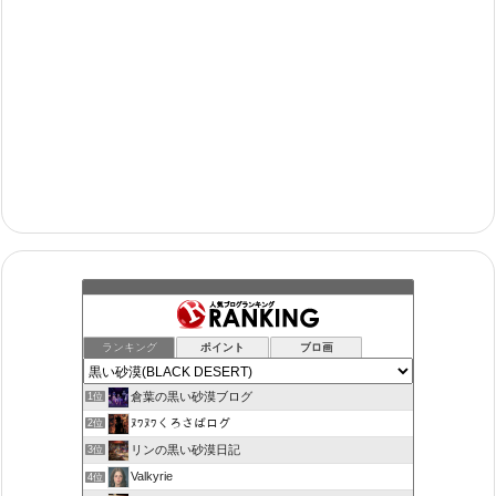
ランキング
ポイント
ブロ画
倉葉の黒い砂漠ブログ
1位
ﾇﾜﾇﾜくろさばログ
2位
リンの黒い砂漠日記
3位
Valkyrie
4位