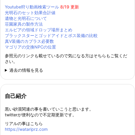
Youtube狩り動画検索ツール
8/19 更新
光明石のセット効果合計値
遺物と光明石について
荘園家具の製作方法
エルビアの領域ドロップ場所まとめ
ブラックスターとゴッドアイドとボス装備の比較
真Ⅴ装備のカプラス必要数
マゴリアの交換NPCの位置
参照元のリンクも載せているので気になる方はそちらもご覧くだ
さい。
過去の情報を見る
自己紹介
黒い砂漠関連の事を書いていこうと思います。
twitterが便利なので不定期更新です。
リアルの事はこちら
https://watariprz.com