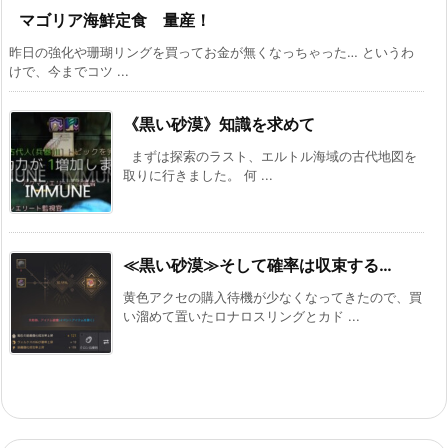
マゴリア海鮮定食 量産！
昨日の強化や珊瑚リングを買ってお金が無くなっちゃった… というわ
けで、今までコツ ...
《黒い砂漠》知識を求めて
まずは探索のラスト、エルトル海域の古代地図を
取りに行きました。 何 ...
≪黒い砂漠≫そして確率は収束する…
黄色アクセの購入待機が少なくなってきたので、買
い溜めて置いたロナロスリングとカド ...