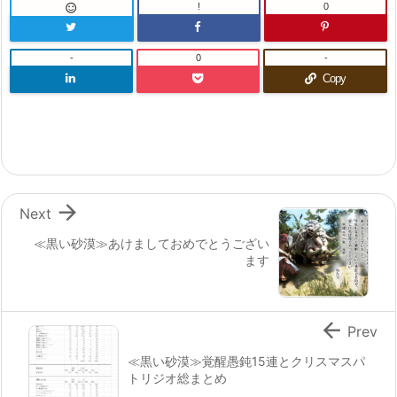
!
0

-
0
-
Copy

Next
≪黒い砂漠≫あけましておめでとうござい
ます

Prev
≪黒い砂漠≫覚醒愚鈍15連とクリスマスパ
トリジオ総まとめ