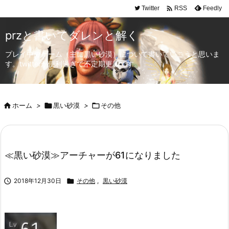

Twitter
Feedly
RSS
przと書いてダレンと解く
プレイ中のゲーム（主に黒い砂漠）について書いていこうと思いま
す。twitterが便利過ぎて不定期更新です。

ホーム
>

黒い砂漠
>

その他
≪黒い砂漠≫アーチャーが61になりました

2018年12月30日

その他
,
黒い砂漠