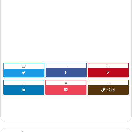
!
0

-
0
-
Copy