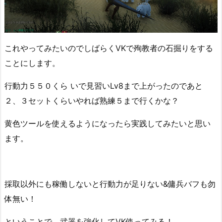
これやってみたいのでしばらくVK
で殉教者の石掘りをする
ことにします。
行動力５５０くら いで見習いLv8まで上がったのであと
２、３セットくらいやれば熟練５まで行くかな？
黄色ツールを使えるようになったら実践してみたいと思い
ます。
採取以外にも稼働しないと行動力が足りない&傭兵バフも勿
体無い！
ということで、武器を強化してVK使ってみる！