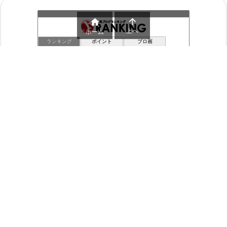


上へ
ホーム
ランキング
ポイント
ブロ画
倉葉の黒い砂漠ブログ
1位
ﾇﾜﾇﾜくろさばログ
2位
リンの黒い砂漠日記
3位
Valkyrie
4位
【黒い砂漠】まったり冒険日誌｜ヴァルキリーと闇の精霊の旅
5位
przと書いてダレンと解く
6位
ネットゲーム行脚
7位
アルビオンオンラインの永遠（黒い砂漠の永遠）
8位
105ゲーム研究所
9位
もっちもちブログ - ＭＭＯＲＰＧ 黒い砂漠
10位
平和な部屋
11位
飲んだくれ砂漠
12位
Kuma's MMO Blog
13位
バグったレモンの黒い砂漠研究所
14位