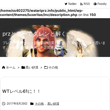

Twitter
Feedly
RSS
Warning
: Trying to access array offset on false in
/home/ss402275/watariprz.info/public_html/wp-
content/themes/luxeritas/inc/description.php
on line
150
przと書いてダレンと解く
プレイ中のゲーム（主に黒い砂漠）について書いていこうと思いま
す。twitterが便利過ぎて不定期更新です。

ホーム
>

黒い砂漠
>

その他
WTレベル61に！！

2017年8月29日

その他
,
黒い砂漠