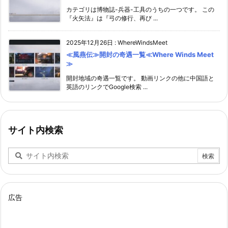
カテゴリは博物誌-兵器-工具のうちの一つです。 この
『火矢法』は『弓の修行、再び ...
2025年12月26日
:
WhereWindsMeet
≪風燕伝≫開封の奇遇一覧≪Where Winds Meet
≫
開封地域の奇遇一覧です。 動画リンクの他に中国語と
英語のリンクでGoogle検索 ...
サイト内検索
広告