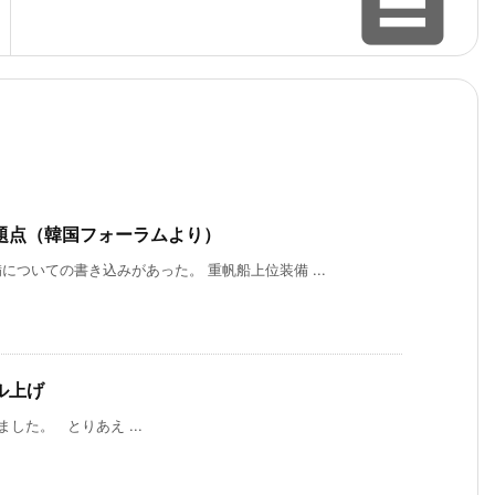

題点（韓国フォーラムより）
ついての書き込みがあった。 重帆船上位装備 ...
ル上げ
た。 とりあえ ...