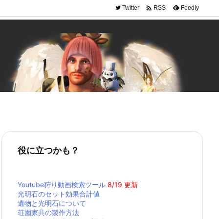

Twitter
Feedly
RSS
cription.php
on line
150
役に立つかも？
Youtube狩り動画検索ツール
8/19 更新
光明石のセット効果合計値
遺物と光明石について
荘園家具の製作方法