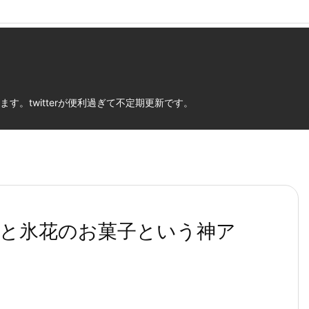
atariprz.info/public_html/wp-content/themes/luxeritas/inc/des
。twitterが便利過ぎて不定期更新です。
と氷花のお菓子という神ア