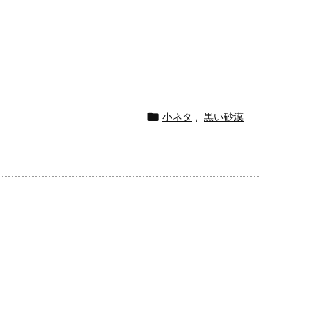

小ネタ
,
黒い砂漠