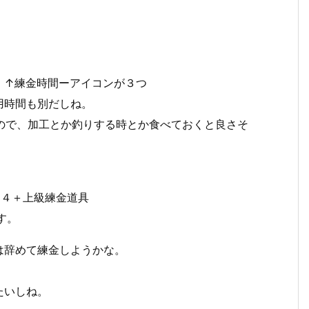
！↑練金時間ーアイコンが３つ
用時間も別だしね。
てるので、加工とか釣りする時とか食べておくと良さそ
+４＋上級練金道具
す。
は辞めて練金しようかな。
たいしね。