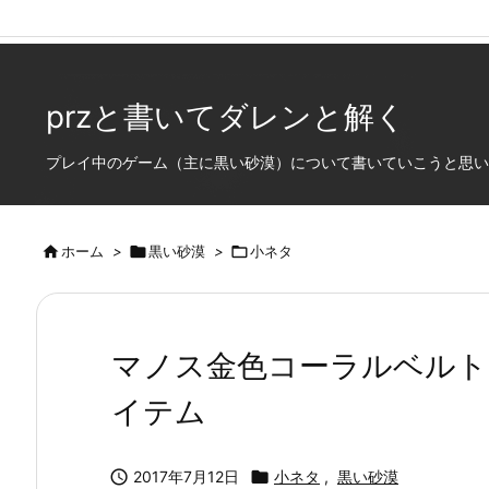
Warning
: Trying to access array offset on false in
/home/ss402275/w
przと書いてダレンと解く
プレイ中のゲーム（主に黒い砂漠）について書いていこうと思います

ホーム
>

黒い砂漠
>

小ネタ
マノス金色コーラルベルト
イテム

2017年7月12日

小ネタ
,
黒い砂漠