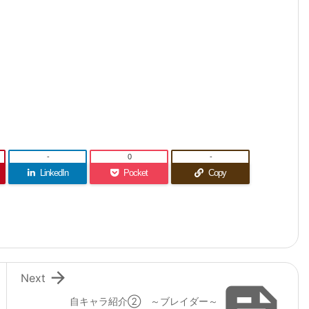
-
0
-
LinkedIn
Pocket
Copy

Next
自キャラ紹介② ～ブレイダー～