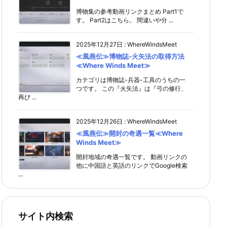
博物集の参考動画リンクまとめ Part1で
す。 Part2はこちら。 間違いや分 ...
2025年12月27日
:
WhereWindsMeet
≪風燕伝≫博物誌-火矢法の取得方法
≪Where Winds Meet≫
カテゴリは博物誌-兵器-工具のうちの一
つです。 この『火矢法』は『弓の修行、
再び ...
2025年12月26日
:
WhereWindsMeet
≪風燕伝≫開封の奇遇一覧≪Where
Winds Meet≫
開封地域の奇遇一覧です。 動画リンクの
他に中国語と英語のリンクでGoogle検索
...
サイト内検索