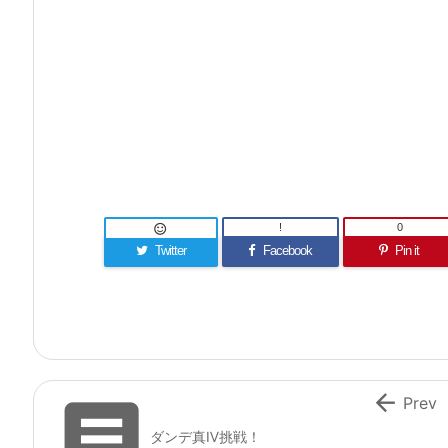
!
0

Twitter
Facebook
Pin it


Prev
ダンデ真Ⅳ挑戦！