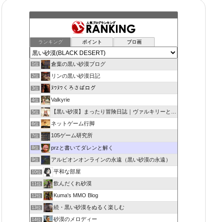
ランキング
ポイント
ブロ画
倉葉の黒い砂漠ブログ
1位
リンの黒い砂漠日記
2位
ﾇﾜﾇﾜくろさばログ
3位
Valkyrie
4位
【黒い砂漠】まったり冒険日誌｜ヴァルキリーと闇の精霊の旅
5位
ネットゲーム行脚
6位
105ゲーム研究所
7位
przと書いてダレンと解く
8位
アルビオンオンラインの永遠（黒い砂漠の永遠）
9位
平和な部屋
10位
飲んだくれ砂漠
11位
Kuma's MMO Blog
12位
続・黒い砂漠をぬるく楽しむ
13位
砂漠のメロディー
14位