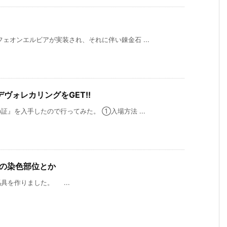
ェオンエルビアが実装され、それに伴い錬金石 ...
ヴォレカリングをGET!!
』を入手したので行ってみた。 ①入場方法 ...
具の染色部位とか
具を作りました。 ...