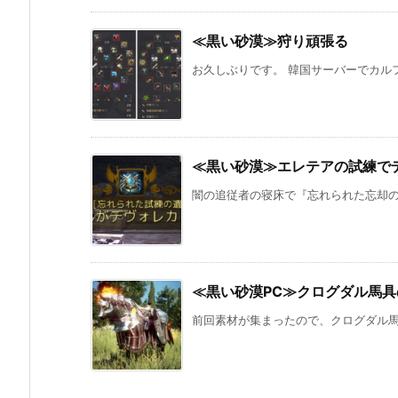
≪黒い砂漠≫狩り頑張る
お久しぶりです。 韓国サーバーでカルフ
≪黒い砂漠≫エレテアの試練でデ
闇の追従者の寝床で『忘れられた忘却の証
≪黒い砂漠PC≫クログダル馬
前回素材が集まったので、クログダル馬