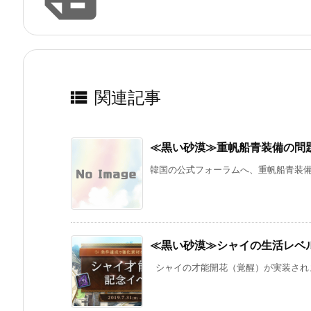

関連記事
≪黒い砂漠≫重帆船青装備の問
韓国の公式フォーラムへ、重帆船青装備に
≪黒い砂漠≫シャイの生活レベ
シャイの才能開花（覚醒）が実装されまし