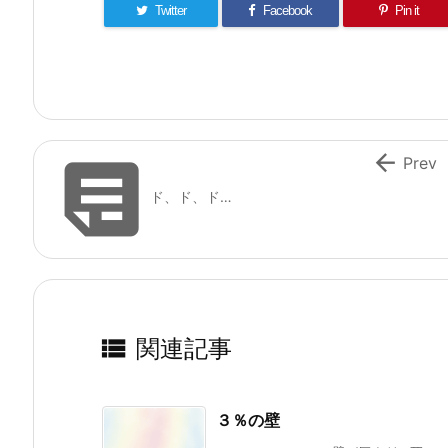
Twitter
Facebook
Pin it


Prev
ド、ド、ド…

関連記事
３％の壁