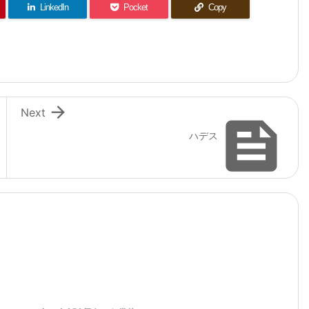
LinkedIn
Pocket
Copy

Next

ハデス