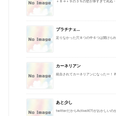
＋８→＋９の３％の壁が厚すぎて死ぬ・・・
プラチナェ…
足りなかった穴８つの中６つは開けられた
カーネリアン
統合されてカーネリアンになったー！ 昨
あと少し
twitterだからActiveX(?)がおかし