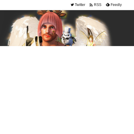

Twitter
Feedly
RSS