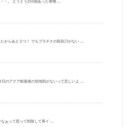
。 とうとう250個あった巻物 ...
からあと２つ！ でもプラチナの彫刻刀がない ...
日のアクア鯖最後の領地戦がないって悲しいよ ...
いのかなぁって思って削除して再イ ...