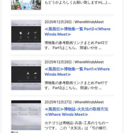
もどうかよろしくお願い致しますm(_ _) ...
2025年12月29日
:
WhereWindsMeet
≪風燕伝≫博物集一覧 Part2≪Where
Winds Meet≫
博物集の参考動画リンクまとめ Part2で
す。 Part1はこちら。 間違いや分 ...
2025年12月29日
:
WhereWindsMeet
≪風燕伝≫博物集一覧 Part1≪Where
Winds Meet≫
博物集の参考動画リンクまとめ Part1で
す。 Part2はこちら。 間違いや分 ...
2025年12月27日
:
WhereWindsMeet
≪風燕伝≫博物誌-火矢法の取得方法
≪Where Winds Meet≫
カテゴリは博物誌-兵器-工具のうちの一
つです。 この『火矢法』は『弓の修行、
再び ...