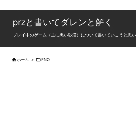
przと書いてダレンと解く
プレイ中のゲーム（主に黒い砂漠）について書いていこうと思います

ホーム
>

FNO