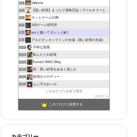
Valkyrie
4位
【黒い砂漠】まったり冒険日誌｜ヴァルキリーと闇の精霊の旅
5位
ネットゲーム行脚
6位
105ゲーム研究所
7位
przと書いてダレンと解く
8位
アルビオンオンラインの永遠（黒い砂漠の永遠）
9位
平和な部屋
10位
飲んだくれ砂漠
11位
Kuma's MMO Blog
12位
続・黒い砂漠をぬるく楽しむ
13位
砂漠のメロディー
14位
もふ子のおへや
15位
このカテゴリを全て表示
参加する
このブログに投票する
カテゴリー