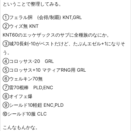
ということで整理してみる。
①フェラル胴 (会得/制覇) KNT,GRL
②ウィズ無 KNT
KNT60のエッケザックスのサブに全種族のなにか。
③城70長剣-10がベストだけど、たぶんエゼル+1になりそ
う。
④コロッサス-20 GRL
⑤コロッサス+10 マティアRNG用 GRL
⑥ウェルキン70無
⑦雷70棍棒 PLD,ENC
⑧オイフェ爆
⑨シールド10軽鎧 ENC,PLD
⑩シールド10服 CLC
こんなもんかな。