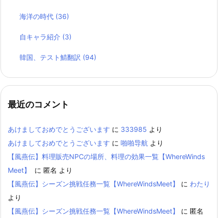
海洋の時代
(36)
自キャラ紹介
(3)
韓国、テスト鯖翻訳
(94)
最近のコメント
あけましておめでとうございます
に
333985
より
あけましておめでとうございます
に
啪啪导航
より
【風燕伝】料理販売NPCの場所、料理の効果一覧【WhereWinds
Meet】
に
匿名
より
【風燕伝】シーズン挑戦任務一覧【WhereWindsMeet】
に
わたり
より
【風燕伝】シーズン挑戦任務一覧【WhereWindsMeet】
に
匿名