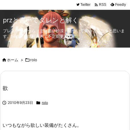

Twitter
Feedly
RSS
przと書いてダレンと解く
プレイ中のゲーム（主に黒い砂漠）について書いていこうと思いま
す。twitterが便利過ぎて不定期更新です。

ホーム
>

rolo
欲

2010年9月23日

rolo
いつもながら欲しい装備がたくさん。