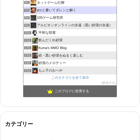
ネットゲーム行脚
6位
przと書いてダレンと解く
7位
105ゲーム研究所
8位
アルビオンオンラインの永遠（黒い砂漠の永遠）
9位
平和な部屋
10位
飲んだくれ砂漠
11位
Kuma's MMO Blog
12位
続・黒い砂漠をぬるく楽しむ
13位
砂漠のメロディー
14位
もふ子のおへや
15位
このカテゴリを全て表示
参加する
このブログに投票する
カテゴリー