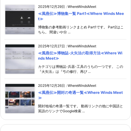
2025年12月29日
:
WhereWindsMeet
≪風燕伝≫博物集一覧 Part1≪Where Winds Mee
t≫
博物集の参考動画リンクまとめ Part1です。 Part2はこ
ちら。 間違いや分 ...
2025年12月27日
:
WhereWindsMeet
≪風燕伝≫博物誌-火矢法の取得方法≪Where Wi
nds Meet≫
カテゴリは博物誌-兵器-工具のうちの一つです。 この
『火矢法』は『弓の修行、再び ...
2025年12月26日
:
WhereWindsMeet
≪風燕伝≫開封の奇遇一覧≪Where Winds Meet
≫
開封地域の奇遇一覧です。 動画リンクの他に中国語と
英語のリンクでGoogle検索 ...