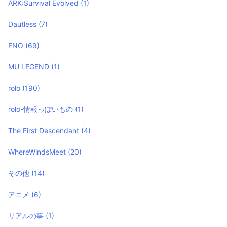
ARK:Survival Evolved
(1)
Dautless
(7)
FNO
(69)
MU LEGEND
(1)
rolo
(190)
rolo-情報っぽいもの
(1)
The First Descendant
(4)
WhereWindsMeet
(20)
その他
(14)
アニメ
(6)
リアルの事
(1)