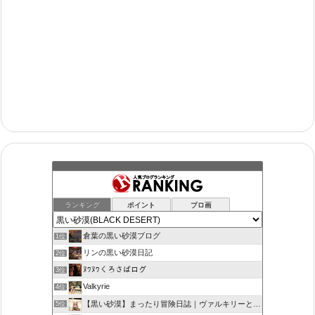
ランキング
ポイント
ブロ画
倉葉の黒い砂漠ブログ
1位
リンの黒い砂漠日記
2位
ﾇﾜﾇﾜくろさばログ
3位
Valkyrie
4位
【黒い砂漠】まったり冒険日誌｜ヴァルキリーと闇の精霊の旅
5位