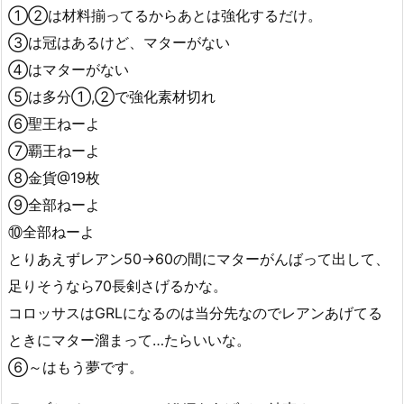
①②は材料揃ってるからあとは強化するだけ。
③は冠はあるけど、マターがない
④はマターがない
⑤は多分①,②で強化素材切れ
⑥聖王ねーよ
⑦覇王ねーよ
⑧金貨@19枚
⑨全部ねーよ
⑩全部ねーよ
とりあえずレアン50→60の間にマターがんばって出して、
足りそうなら70長剣さげるかな。
コロッサスはGRLになるのは当分先なのでレアンあげてる
ときにマター溜まって…たらいいな。
⑥～はもう夢です。