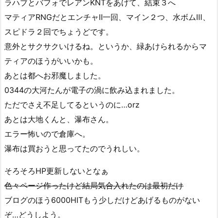
ラハブとバフォでレアンKNTをあげて、結束３へ
マティアRNGだとエンチャⅡ一回、マイン２つ、水ボムⅢ、
スピドラ２回でちょうどです。
意外とサクサクいけるね。というか、緑あけられるからマ
ティアのほうがいいかも。
あとは都へお邪魔しました。
0344の大河たんが電子の渦に飲み込まれました。
ただでさえ不足してるというのに…orz
あとは大地くんと、瀑布さん。
エラー怖いので倉庫へ。
瀑布は買おうと思ってたのでうれしい。
そろそろHP更新しないとなぁ
色々ページ作ったけど結局気合入れたのは最初だけ
ブログのほう6000HITもう少しだけどあげるものがない
ぞ…どうしよう。