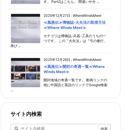
す。 Part2はこちら。 間違いや分 ...
2025年12月27日
:
WhereWindsMeet
≪風燕伝≫博物誌-火矢法の取得方法
≪Where Winds Meet≫
カテゴリは博物誌-兵器-工具のうちの一
つです。 この『火矢法』は『弓の修行、
再び ...
2025年12月26日
:
WhereWindsMeet
≪風燕伝≫開封の奇遇一覧≪Where
Winds Meet≫
開封地域の奇遇一覧です。 動画リンクの
他に中国語と英語のリンクでGoogle検索
...
サイト内検索