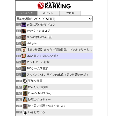
ランキング
ポイント
ブロ画
倉葉の黒い砂漠ブログ
1位
ﾇﾜﾇﾜくろさばログ
2位
リンの黒い砂漠日記
3位
Valkyrie
4位
【黒い砂漠】まったり冒険日誌｜ヴァルキリーと闇の精霊の旅
5位
przと書いてダレンと解く
6位
ネットゲーム行脚
7位
105ゲーム研究所
8位
アルビオンオンラインの永遠（黒い砂漠の永遠）
9位
平和な部屋
10位
飲んだくれ砂漠
11位
Kuma's MMO Blog
12位
砂漠のメロディー
13位
続・黒い砂漠をぬるく楽しむ
14位
いさとている
15位