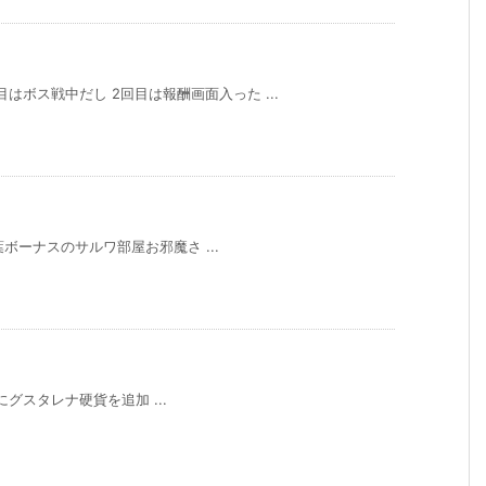
目はボス戦中だし 2回目は報酬画面入った ...
ボーナスのサルワ部屋お邪魔さ ...
の報酬にグスタレナ硬貨を追加 ...