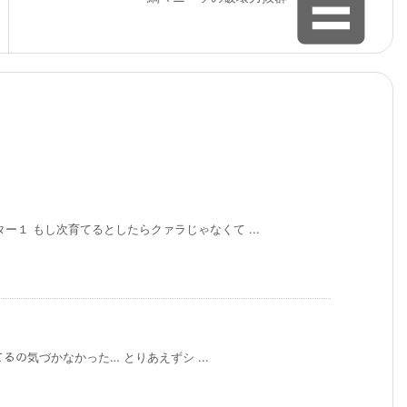

ー１ もし次育てるとしたらクァラじゃなくて ...
てるの気づかなかった… とりあえずシ ...