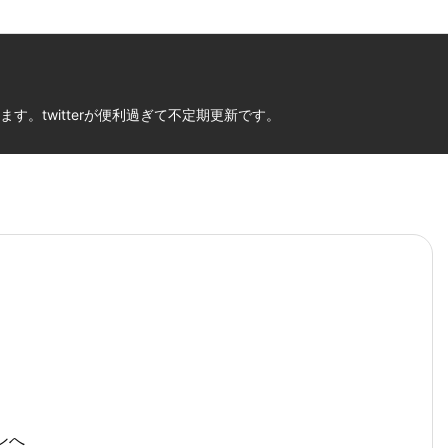
。twitterが便利過ぎて不定期更新です。
ンへ