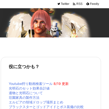

Twitter
Feedly
RSS
役に立つかも？
Youtube狩り動画検索ツール
8/19 更新
光明石のセット効果合計値
遺物と光明石について
荘園家具の製作方法
エルビアの領域ドロップ場所まとめ
ブラックスターとゴッドアイドとボス装備の比較