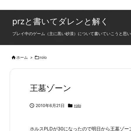
przと書いてダレンと解く
プレイ中のゲーム（主に黒い砂漠）について書いていこうと思います

ホーム
>

rolo
王墓ゾーン

2010年6月21日

rolo
ホルスPLDが30になったので明日から王墓ゾー