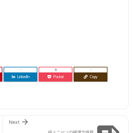
-
0
-
LinkedIn
Pocket
Copy

Next
縞々ニーソの破壊力抜群