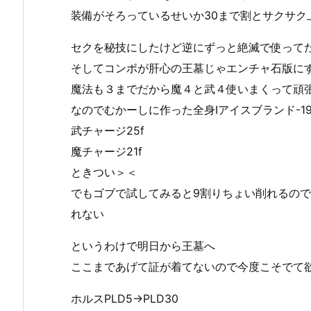
装備がそろっているせいか30まで割とサクサク
セクを秘技にしたけど逆にずっと絶滅で使って
そしてコンボが肝心の王墓じゃエンチャ石版に
魔法も３までだから魔４と武４使いまくって頑
なのでむかーしに作った全身Ⅰアイスブランド-1
武チャージ25f
魔チャージ21f
ときつい＞＜
でもゴブで試してみると9割りちょい削れるの
れない
というわけで明日から王墓へ
ここまであげて証が着てないので今度こそでて
ホルスPLD5→PLD30