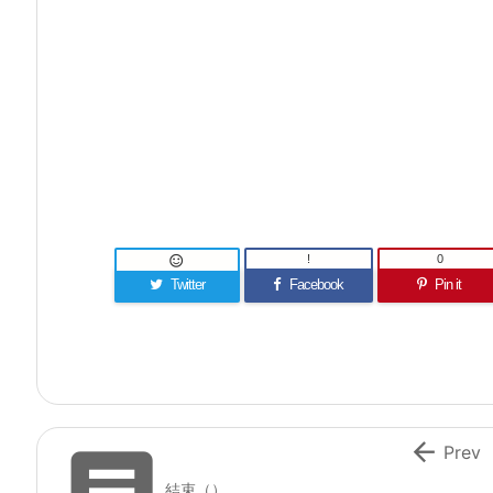
!
0

Twitter
Facebook
Pin it


Prev
結束（）