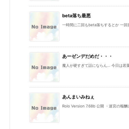
beta落ち最悪
一時間に二回もbeta落ちするとか 一回
あーゼンデだめだ・・・
魔人が硬すぎて話にならん… 今日は若葉
あんまいみねぇ
Rolo Version 7.68b 公開 ・迷宮