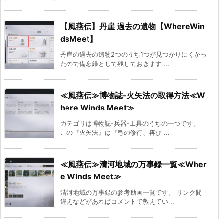
【風燕伝】丹崖 過去の遺物【WhereWin
dsMeet】
丹崖の過去の遺物2つのうち1つが見つかりにくかっ
たので備忘録として残しておきます ...
≪風燕伝≫博物誌-火矢法の取得方法≪W
here Winds Meet≫
カテゴリは博物誌-兵器-工具のうちの一つです。
この『火矢法』は『弓の修行、再び ...
≪風燕伝≫清河地域の万事録一覧≪Wher
e Winds Meet≫
清河地域の万事録の参考動画一覧です。 リンク間
違えなどがあればコメントで教えてい ...