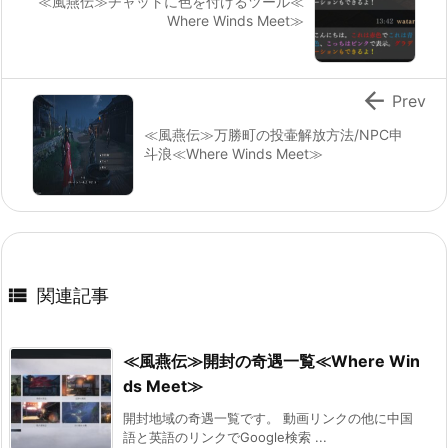
≪風燕伝≫チャットに色を付けるツール≪
Where Winds Meet≫

Prev
≪風燕伝≫万勝町の投壷解放方法/NPC申
斗浪≪Where Winds Meet≫

関連記事
≪風燕伝≫開封の奇遇一覧≪Where Win
ds Meet≫
開封地域の奇遇一覧です。 動画リンクの他に中国
語と英語のリンクでGoogle検索 ...