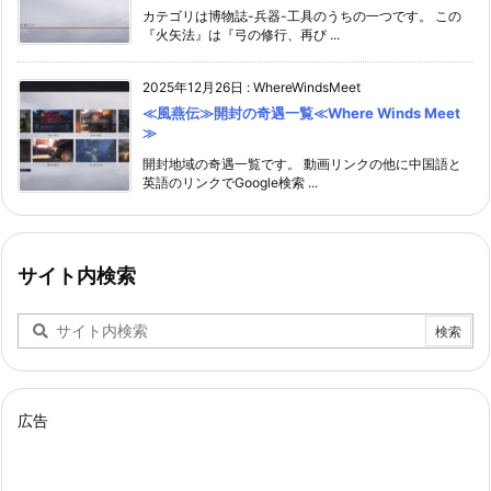
カテゴリは博物誌-兵器-工具のうちの一つです。 この
『火矢法』は『弓の修行、再び ...
2025年12月26日
:
WhereWindsMeet
≪風燕伝≫開封の奇遇一覧≪Where Winds Meet
≫
開封地域の奇遇一覧です。 動画リンクの他に中国語と
英語のリンクでGoogle検索 ...
サイト内検索
広告