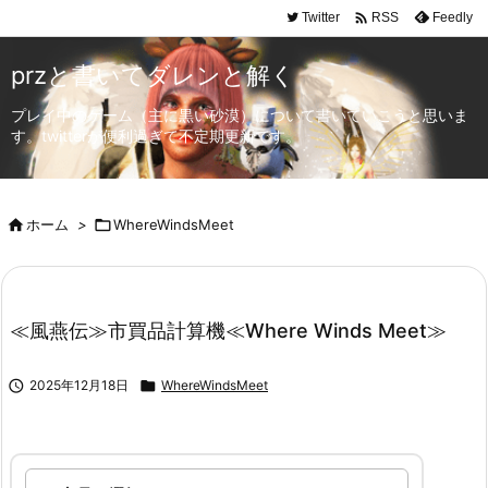

Twitter
Feedly
RSS
przと書いてダレンと解く
プレイ中のゲーム（主に黒い砂漠）について書いていこうと思いま
す。twitterが便利過ぎて不定期更新です。

ホーム
>

WhereWindsMeet
≪風燕伝≫市買品計算機≪Where Winds Meet≫

2025年12月18日

WhereWindsMeet