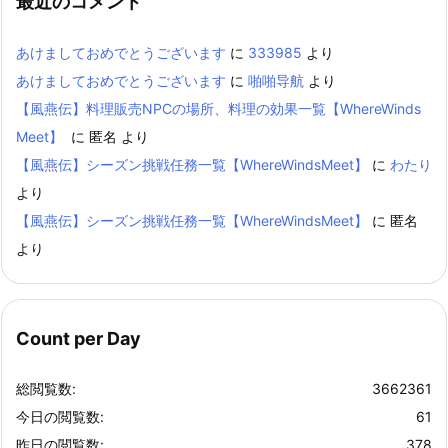
最近のコメント
あけましておめでとうございます
に
333985
より
あけましておめでとうございます
に
啪啪导航
より
【風燕伝】料理販売NPCの場所、料理の効果一覧【WhereWinds
Meet】
に
匿名
より
【風燕伝】シーズン挑戦任務一覧【WhereWindsMeet】
に
わたり
より
【風燕伝】シーズン挑戦任務一覧【WhereWindsMeet】
に
匿名
より
Count per Day
総閲覧数:
3662361
今日の閲覧数:
61
昨日の閲覧数:
378