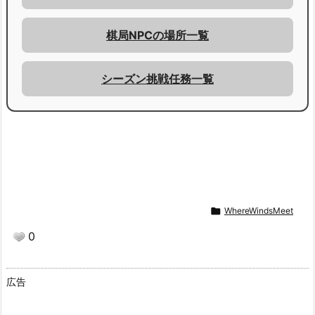
棋局NPCの場所一覧
シーズン挑戦任務一覧

WhereWindsMeet
0
広告