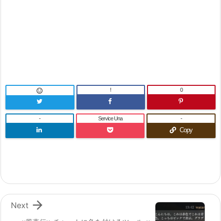
!
0

-
Service Una
-
Copy

Next