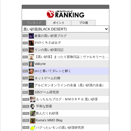
ランキング
ポイント
ブロ画
倉葉の黒い砂漠ブログ
1位
ﾇﾜﾇﾜくろさばログ
2位
リンの黒い砂漠日記
3位
【黒い砂漠】まったり冒険日誌｜ヴァルキリーと闇の精霊の旅
4位
Valkyrie
5位
przと書いてダレンと解く
6位
ネットゲーム行脚
7位
アルビオンオンラインの永遠（黒い砂漠の永遠）
8位
105ゲーム研究所
9位
もっちもちブログ - ＭＭＯＲＰＧ 黒い砂漠
10位
平和な部屋
11位
飲んだくれ砂漠
12位
Kuma's MMO Blog
13位
バグったレモンの黒い砂漠研究所
14位