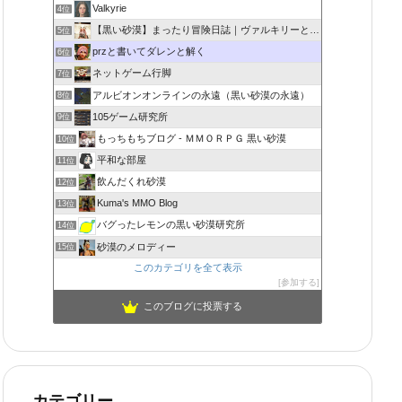
Valkyrie
4位
【黒い砂漠】まったり冒険日誌｜ヴァルキリーと闇の精霊の旅
5位
przと書いてダレンと解く
6位
ネットゲーム行脚
7位
アルビオンオンラインの永遠（黒い砂漠の永遠）
8位
105ゲーム研究所
9位
もっちもちブログ - ＭＭＯＲＰＧ 黒い砂漠
10位
平和な部屋
11位
飲んだくれ砂漠
12位
Kuma's MMO Blog
13位
バグったレモンの黒い砂漠研究所
14位
砂漠のメロディー
15位
このカテゴリを全て表示
参加する
このブログに投票する
カテゴリー