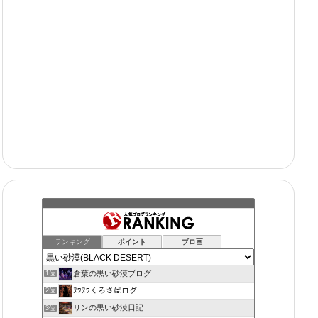
ランキング
ポイント
ブロ画
倉葉の黒い砂漠ブログ
1位
ﾇﾜﾇﾜくろさばログ
2位
リンの黒い砂漠日記
3位