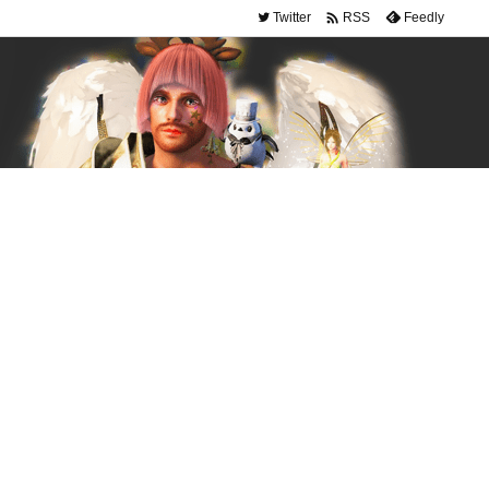

Twitter
Feedly
RSS