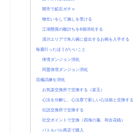
闇市で鉱石ガチャ
物乞いをして施しを受ける
江湖懸賞の敵討ちを8個消化する
清川エリアで朱八碗に提出するお椀を入手する
毎週行ったほうがいいこと
侠境ダンジョン消化
同盟侠境ダンジョン消化
流儀試練を消化
お気楽交換所で交換する（楽玉）
心法を分解し、心法票で新しい心法箱と交換す
伝説交換所で交換する
社交ポイントで交換（四海の箋、和合花銭）
バトルパル商店で購入