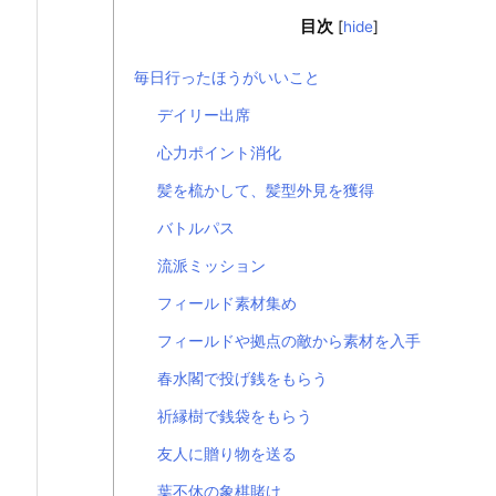
目次
[
hide
]
毎日行ったほうがいいこと
デイリー出席
心力ポイント消化
髪を梳かして、髪型外見を獲得
バトルパス
流派ミッション
フィールド素材集め
フィールドや拠点の敵から素材を入手
春水閣で投げ銭をもらう
祈縁樹で銭袋をもらう
友人に贈り物を送る
葉不休の象棋賭け