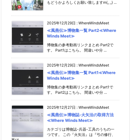
もどうかよろしくお願い致しますm(_ _) ...
2025年12月29日
:
WhereWindsMeet
≪風燕伝≫博物集一覧 Part2≪Where
Winds Meet≫
博物集の参考動画リンクまとめ Part2で
す。 Part1はこちら。 間違いや分 ...
2025年12月29日
:
WhereWindsMeet
≪風燕伝≫博物集一覧 Part1≪Where
Winds Meet≫
博物集の参考動画リンクまとめ Part1で
す。 Part2はこちら。 間違いや分 ...
2025年12月27日
:
WhereWindsMeet
≪風燕伝≫博物誌-火矢法の取得方法
≪Where Winds Meet≫
カテゴリは博物誌-兵器-工具のうちの一
つです。 この『火矢法』は『弓の修行、
再び ...