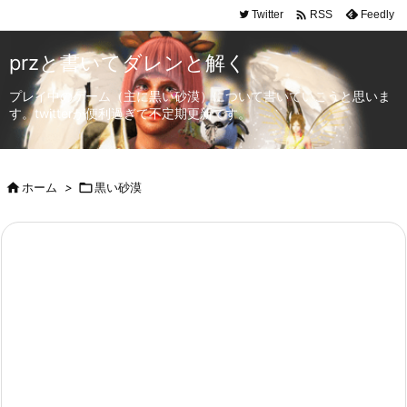

Twitter
Feedly
RSS
przと書いてダレンと解く
プレイ中のゲーム（主に黒い砂漠）について書いていこうと思いま
す。twitterが便利過ぎて不定期更新です。

ホーム
>

黒い砂漠