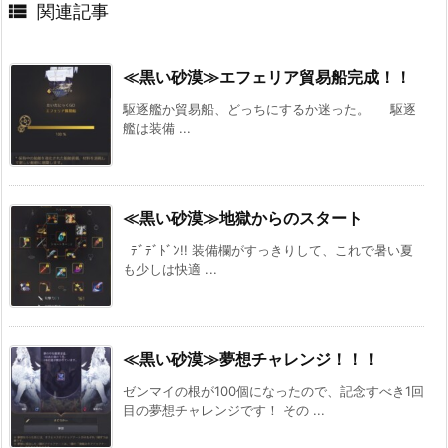

関連記事
≪黒い砂漠≫エフェリア貿易船完成！！
駆逐艦か貿易船、どっちにするか迷った。 駆逐
艦は装備 ...
≪黒い砂漠≫地獄からのスタート
ﾃﾞﾃﾞﾄﾞﾝ!! 装備欄がすっきりして、これで暑い夏
も少しは快適 ...
≪黒い砂漠≫夢想チャレンジ！！！
ゼンマイの根が100個になったので、記念すべき1回
目の夢想チャレンジです！ その ...