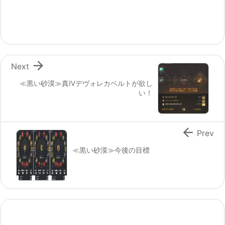

Next
≪黒い砂漠≫真Ⅳデヴォレカベルトが欲し
い！

Prev
≪黒い砂漠≫今後の目標