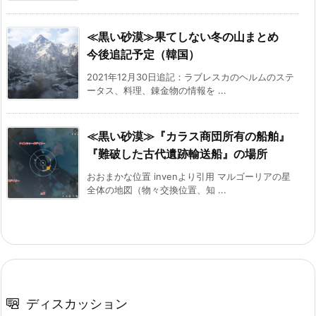
≪黒い砂漠≫果てしない冬の山まとめ
今後追記予定（韓国）
2021年12月30日追記：ラブレスカのヘルムのステ
ータス、料理、錬金物の情報を ...
≪黒い砂漠≫『カラス商団所有の船舶』
『難破した古代遺跡輸送船』の場所
おおまかな位置 invenより引用 マルゴーリアの星
全体の地図（物々交換位置、知 ...
ディスカッション