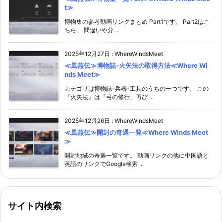
t≫
博物集の参考動画リンクまとめ Part1です。 Part2はこ
ちら。 間違いや分 ...
2025年12月27日
:
WhereWindsMeet
≪風燕伝≫博物誌-火矢法の取得方法≪Where Wi
nds Meet≫
カテゴリは博物誌-兵器-工具のうちの一つです。 この
『火矢法』は『弓の修行、再び ...
2025年12月26日
:
WhereWindsMeet
≪風燕伝≫開封の奇遇一覧≪Where Winds Meet
≫
開封地域の奇遇一覧です。 動画リンクの他に中国語と
英語のリンクでGoogle検索 ...
サイト内検索