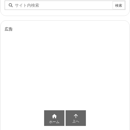
広告


上へ
ホーム