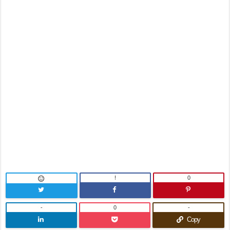
!
0

-
0
-
Copy