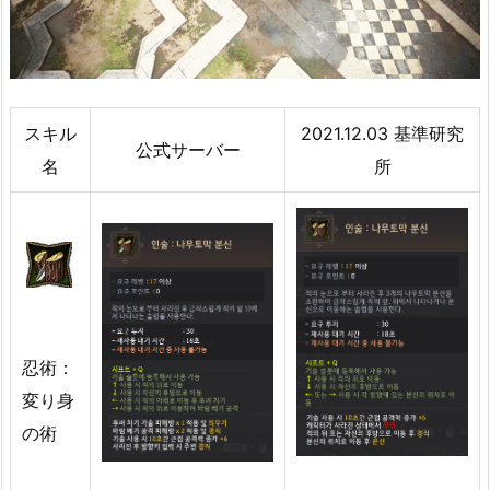
スキル
2021.12.03 基準研究
公式サーバー
名
所
忍術：
変り身
の術