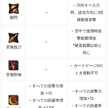
– 方向キー入力
–
時、該当方向に1回
廻閃
移動後攻撃
– 空中で使用時攻
撃範囲増加
–
*硬直範囲以前と
苦無投げ
同じ
– ガードゲージ0の
–
とき発動不可
苦無防御
– すべての攻撃力増
– すべての攻撃力
加 +12
増加+12
– すべての回避率増
– すべての回避率
加 +2.5%