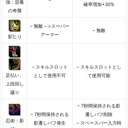
強：惡毒
確率増加+30%
の奇襲
– 無敵 – >スーパー
– 無敵
アーマー
影辷り
– スキルスロット
– スキルスロットとし
足払い、
として使用不可
て使用可能
上段回し
蹴り
– 7秒間保持される影
– 7秒間保持される
遷しバフ削除
忍術：影
影遷しバフ発生
– スペースバー入力時