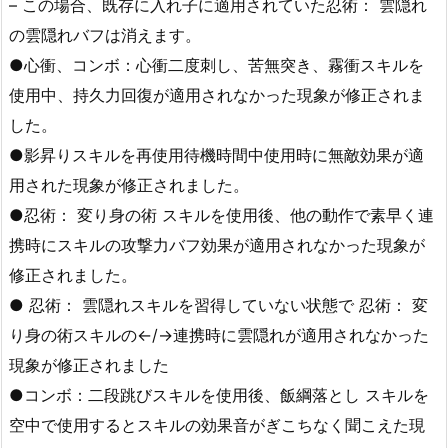
– この場合、既存に入れ子に適用されていた忍術： 雲隠れ
の雲隠れバフは消えます。
●心衝、コンボ：心衝二度刺し、苦無突き、霧衝スキルを
使用中、持久力回復が適用されなかった現象が修正されま
した。
●影昇りスキルを再使用待機時間中使用時に無敵効果が適
用された現象が修正されました。
●忍術： 変り身の術 スキルを使用後、他の動作で素早く連
携時にスキルの攻撃力バフ効果が適用されなかった現象が
修正されました。
● 忍術： 雲隠れスキルを習得していない状態で 忍術： 変
り身の術スキルの←/→連携時に雲隠れが適用されなかった
現象が修正されました
●コンボ：二段跳びスキルを使用後、飯綱落とし スキルを
空中で使用するとスキルの効果音がぎこちなく聞こえた現