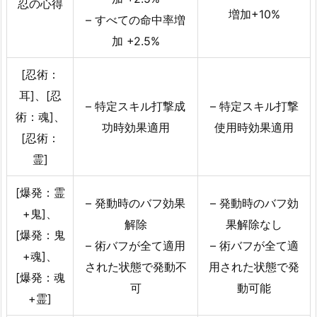
忍の心得
増加+10%
– すべての命中率増
加 +2.5%
[忍術：
耳]、[忍
– 特定スキル打撃成
– 特定スキル打撃
術：魂]、
功時効果適用
使用時効果適用
[忍術：
霊]
[爆発：霊
– 発動時のバフ効果
– 発動時のバフ効
+鬼]、
解除
果解除なし
[爆発：鬼
– 術バフが全て適用
– 術バフが全て適
+魂]、
された状態で発動不
用された状態で発
[爆発：魂
可
動可能
+霊]