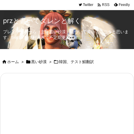

Twitter
Feedly
RSS
przと書いてダレンと解く
プレイ中のゲーム（主に黒い砂漠）について書いていこうと思いま
す。twitterが便利過ぎて不定期更新です。

ホーム
>

黒い砂漠
>

韓国、テスト鯖翻訳