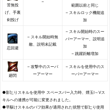
–
苦無投
範囲以前と同じ
げ、手裏
– スキルロック機能追
剣投げ
加
– スキル開始時のスー
– スキル開始時無
パーアーマー、説明追
敵、説明未記載
加
忍回避
– 跳躍距離増加
– 攻撃中のスーパ
– スキルを使用中のス
ーアーマー
ーパーアーマー
廻閃
●影辷りスキルを使用中 スペースバー入力時、煙玉I～Vス
キルへの連携が可能に変更されました。
●早駆けスキルのバフ効果が適用された状態で影辷り使用