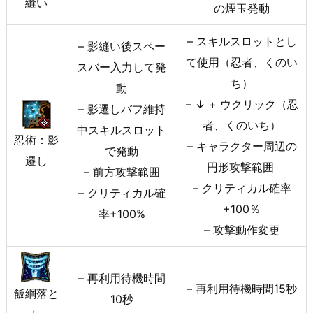
縫い
の煙玉発動
– スキルスロットとし
– 影縫い後スペー
て使用（忍者、くのい
スバー入力して発
ち）
動
– ↓ + ウクリック（忍
– 影遷しバフ維持
者、くのいち）
中スキルスロット
忍術：影
– キャラクター周辺の
で発動
遷し
円形攻撃範囲
– 前方攻撃範囲
– クリティカル確率
– クリティカル確
+100％
率+100%
– 攻撃動作変更
– 再利用待機時間
– 再利用待機時間15秒
飯綱落と
10秒