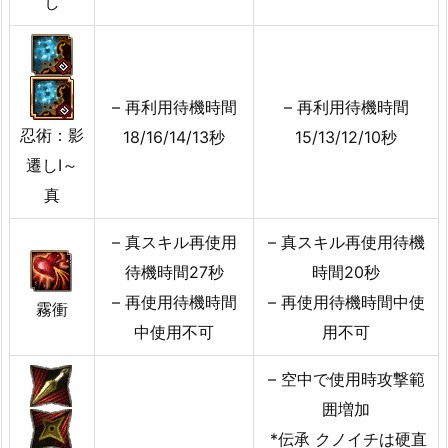
し
– 再利用待機時間
– 再利用待機時間
忍術：影
18/16/14/13秒
15/13/12/10秒
遷しI～
真
– 真スキル再使用
– 真スキル再使用待機
待機時間27秒
時間20秒
– 再使用待機時間
– 再使用待機時間中使
霧衝
中使用不可
用不可
– 空中で使用時攻撃範
囲増加
*伝承 クノイチは硬直