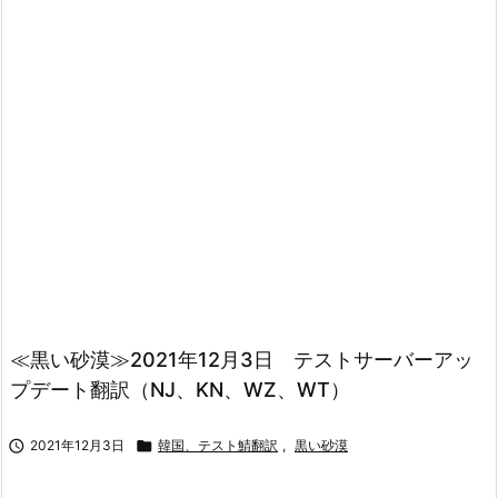
≪黒い砂漠≫2021年12月3日 テストサーバーアッ
プデート翻訳（NJ、KN、WZ、WT）

2021年12月3日

韓国、テスト鯖翻訳
,
黒い砂漠