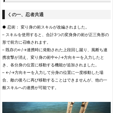
くの一、忍者共通
● 忍術： 変り身の術スキルが改編されました。
– スキルを使用すると、合計3つの変身身の術が正三角形の
形で前方に召喚されます。
– 既存の←/→連携時に発動された上段回し蹴り、風断ち連
携攻撃が消え、変り身の術中←/→方向キーを入力したと
き、各分身の位置に移動する機能が追加されました。
– ←/→方向キーを入力して分身の位置に一度移動した場
合、敵の後ろに再び移動することはできませんが、他の一
般スキルへの連携が可能です。