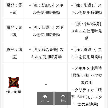
[爆発：霊
– [強：影縫い] スキ
– [強：影遷し] ス
+鬼]
ルを使用時発動
キルを使用時発動
– [強：影の爆発]
[爆発：鬼
– [強：影遷し] スキ
スキルを使用時発
+魂]
ルを使用時発動
動
[爆発：魂
– [強：影の爆発] ス
– [強：影縫い] ス
+霊]
キルを使用時発動
キルを使用時発動
– スキルを使用時
[忍術：魂] バフ効
果適用
–
– クリティカル確
強：嵐華


率+50%(モンスタ
上へ
ホーム
ーにのみ適用)