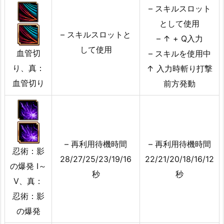
– スキルスロット
として使用
– スキルスロットと
– ↑ + Q入力
して使用
血管切
– スキルを使用中
り、真：
↑ 入力時斬り打撃
血管切り
前方発動
– 再利用待機時間
– 再利用待機時間
忍術：影
28/27/25/23/19/16
22/21/20/18/16/12
の爆発 I～
秒
秒
V、真：
忍術：影
の爆発