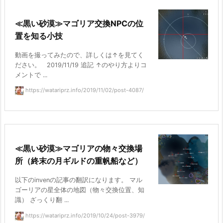
≪黒い砂漠≫マゴリア交換NPCの位
置を知る小技
動画を撮ってみたので、詳しくは↑を見てく
ださい。 2019/11/19 追記 ↑のやり方よりコ
メントで ...
https://watariprz.info/2019/11/02/post-4087/
≪黒い砂漠≫マゴリアの物々交換場
所（終末の月ギルドの重帆船など）
以下のinvenの記事の翻訳になります。 マル
ゴーリアの星全体の地図（物々交換位置、知
識） ざっくり翻 ...
https://watariprz.info/2019/10/24/post-3979/