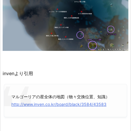
invenより引用
マルゴーリアの星全体の地図（物々交換位置、知識）
http://www.inven.co.kr/board/black/3584/43583