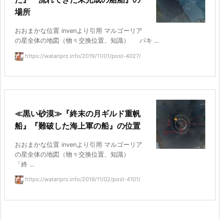
場所
おおまかな位置 invenより引用 マルゴーリア
の星全体の地図（物々交換位置、知識） パキ ...
https://watariprz.info/2019/11/01/post-4027/
≪黒い砂漠≫『終末の月ギルド重帆
船』『難破した海上軍の船』の位置
おおまかな位置 invenより引用 マルゴーリア
の星全体の地図（物々交換位置、知識）
「終 ...
https://watariprz.info/2019/11/02/post-4101/