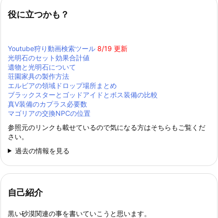
役に立つかも？
Youtube狩り動画検索ツール
8/19 更新
光明石のセット効果合計値
遺物と光明石について
荘園家具の製作方法
エルビアの領域ドロップ場所まとめ
ブラックスターとゴッドアイドとボス装備の比較
真Ⅴ装備のカプラス必要数
マゴリアの交換NPCの位置
参照元のリンクも載せているので気になる方はそちらもご覧くだ
さい。
過去の情報を見る
自己紹介
黒い砂漠関連の事を書いていこうと思います。