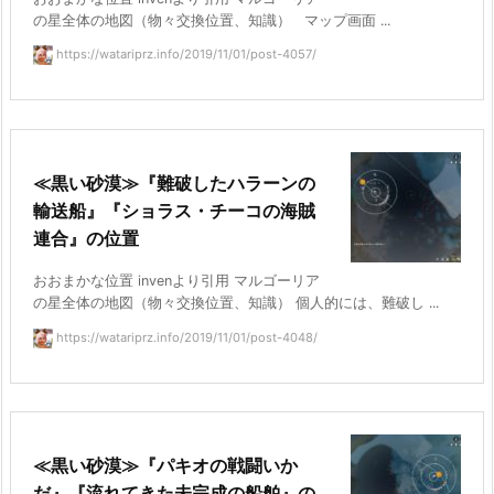
の星全体の地図（物々交換位置、知識） マップ画面 ...
https://watariprz.info/2019/11/01/post-4057/
≪黒い砂漠≫『難破したハラーンの
輸送船』『ショラス・チーコの海賊
連合』の位置
おおまかな位置 invenより引用 マルゴーリア
の星全体の地図（物々交換位置、知識） 個人的には、難破し ...
https://watariprz.info/2019/11/01/post-4048/
≪黒い砂漠≫『パキオの戦闘いか
だ』『流れてきた未完成の船舶』の