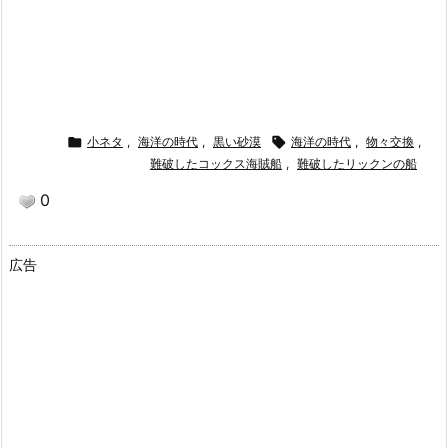

小ネタ
,
海洋の時代
,
黒い砂漠

海洋の時代
,
物々交換
,
難破したコックス海賊船
,
難破したリックンの船
0
広告