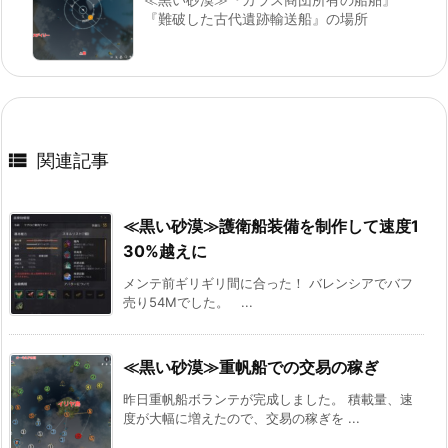
『難破した古代遺跡輸送船』の場所

関連記事
≪黒い砂漠≫護衛船装備を制作して速度1
30%越えに
メンテ前ギリギリ間に合った！ バレンシアでバフ
売り54Mでした。 ...
≪黒い砂漠≫重帆船での交易の稼ぎ
昨日重帆船ボランテが完成しました。 積載量、速
度が大幅に増えたので、交易の稼ぎを ...