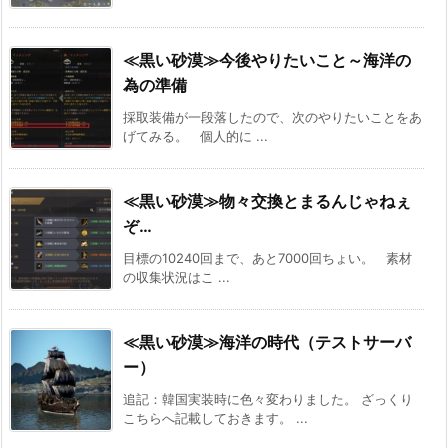
≪黒い砂漠≫今後やりたいこと～海洋の
為の準備
採取装備が一段落したので、次のやりたいことをあ
げてみる。 個人的に ...
≪黒い砂漠≫物々交換とまるんじゃねぇ
ぞ…
目標の10240回まで、あと7000回ちょい。 素材
の収集状況はこ ...
≪黒い砂漠≫海洋の時代（テストサーバ
ー）
追記：韓国実装時に色々変わりました。 ざっくり
こちらへ記載しておきます。 ...