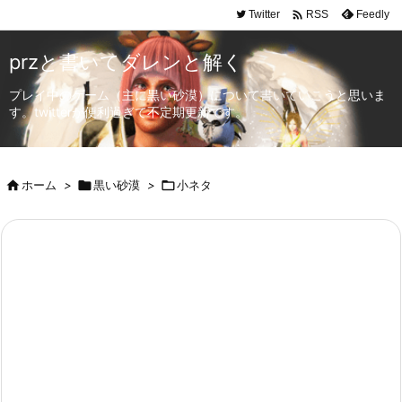

Twitter
Feedly
RSS
przと書いてダレンと解く
プレイ中のゲーム（主に黒い砂漠）について書いていこうと思いま
す。twitterが便利過ぎて不定期更新です。

ホーム
>

黒い砂漠
>

小ネタ