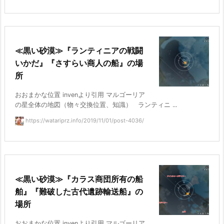
≪黒い砂漠≫『ランティニアの戦闘
いかだ』『さすらい商人の船』の場
所
おおまかな位置 invenより引用 マルゴーリア
の星全体の地図（物々交換位置、知識） ランティニ ...
https://watariprz.info/2019/11/01/post-4036/
≪黒い砂漠≫『カラス商団所有の船
舶』『難破した古代遺跡輸送船』の
場所
おおまかな位置 invenより引用 マルゴーリア