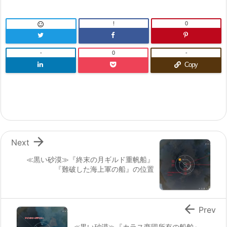
!
0

-
0
-
Copy

Next
≪黒い砂漠≫『終末の月ギルド重帆船』
『難破した海上軍の船』の位置

Prev
≪黒い砂漠≫『カラス商団所有の船舶』