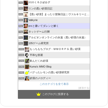
ﾇﾜﾇﾜくろさばログ
2位
リンの黒い砂漠日記
3位
【黒い砂漠】まったり冒険日誌｜ヴァルキリーと闇の精霊の旅
4位
Valkyrie
5位
przと書いてダレンと解く
6位
ネットゲーム行脚
7位
アルビオンオンラインの永遠（黒い砂漠の永遠）
8位
105ゲーム研究所
9位
もっちもちブログ - ＭＭＯＲＰＧ 黒い砂漠
10位
平和な部屋
11位
飲んだくれ砂漠
12位
Kuma's MMO Blog
13位
バグったレモンの黒い砂漠研究所
14位
砂漠のメロディー
15位
このカテゴリを全て表示
参加する
このブログに投票する