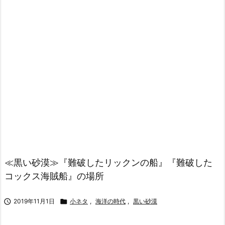
≪黒い砂漠≫『難破したリックンの船』『難破した
コックス海賊船』の場所

2019年11月1日

小ネタ
,
海洋の時代
,
黒い砂漠