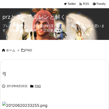

Twitter
Feedly
RSS
przと書いてダレンと解く
プレイ中のゲーム（主に黒い砂漠）について書いていこうと思いま
す。twitterが便利過ぎて不定期更新です。

ホーム
>

FNO
弓

2012年6月20日

FNO