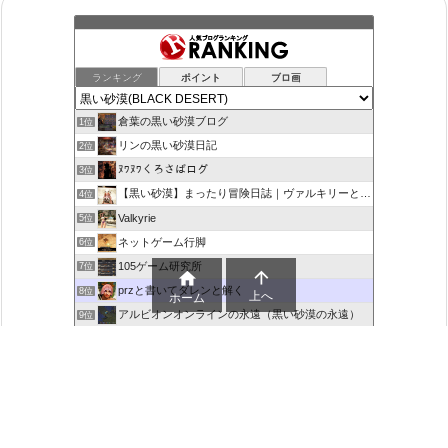
ランキング
ポイント
ブロ画
倉葉の黒い砂漠ブログ
1位
リンの黒い砂漠日記
2位
ﾇﾜﾇﾜくろさばログ
3位
【黒い砂漠】まったり冒険日誌｜ヴァルキリーと闇の精霊の旅
4位
Valkyrie
5位
ネットゲーム行脚
6位
105ゲーム研究所
7位


przと書いてダレンと解く
8位
上へ
ホーム
アルビオンオンラインの永遠（黒い砂漠の永遠）
9位
平和な部屋
10位
飲んだくれ砂漠
11位
Kuma's MMO Blog
12位
続・黒い砂漠をぬるく楽しむ
13位
砂漠のメロディー
14位