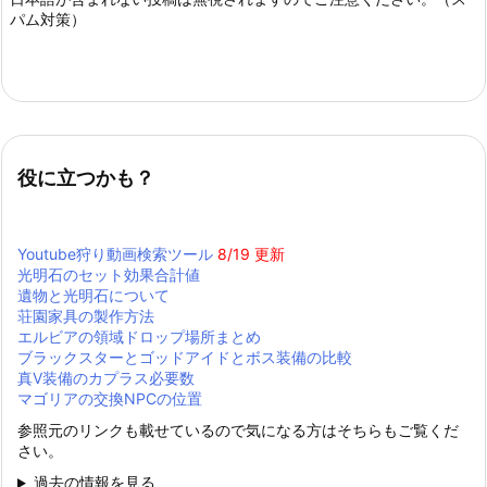
パム対策）
役に立つかも？
Youtube狩り動画検索ツール
8/19 更新
光明石のセット効果合計値
遺物と光明石について
荘園家具の製作方法
エルビアの領域ドロップ場所まとめ
ブラックスターとゴッドアイドとボス装備の比較
真Ⅴ装備のカプラス必要数
マゴリアの交換NPCの位置
参照元のリンクも載せているので気になる方はそちらもご覧くだ
さい。
過去の情報を見る