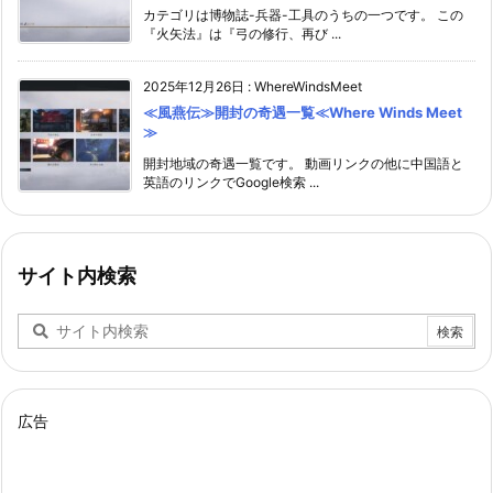
カテゴリは博物誌-兵器-工具のうちの一つです。 この
『火矢法』は『弓の修行、再び ...
2025年12月26日
:
WhereWindsMeet
≪風燕伝≫開封の奇遇一覧≪Where Winds Meet
≫
開封地域の奇遇一覧です。 動画リンクの他に中国語と
英語のリンクでGoogle検索 ...
サイト内検索
広告