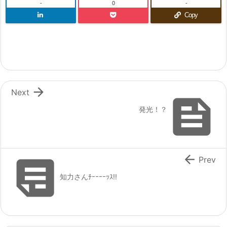
-
0
-
Copy

Next

発光！？


Prev
知力さんﾁｰｰｰｰｯｽ!!