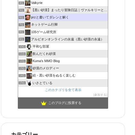
Valkyrie
4位
【黒い砂漠】まったり冒険日誌｜ヴァルキリーと闇の精霊の旅
5位
przと書いてダレンと解く
6位
ネットゲーム行脚
7位
105ゲーム研究所
8位
アルビオンオンラインの永遠（黒い砂漠の永遠）
9位
平和な部屋
10位
飲んだくれ砂漠
11位
Kuma's MMO Blog
12位
砂漠のメロディー
13位
続・黒い砂漠をぬるく楽しむ
14位
いさとている
15位
このカテゴリを全て表示
参加する
このブログに投票する
カテゴリー