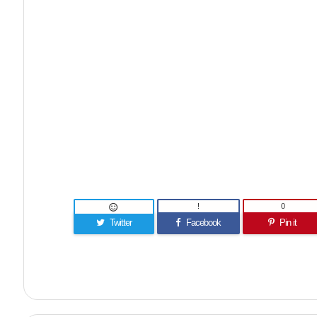
!
0

Twitter
Facebook
Pin it