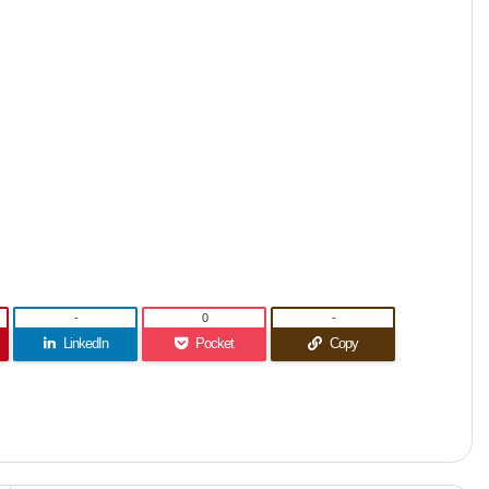
-
0
-
LinkedIn
Pocket
Copy