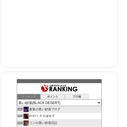
ランキング
ポイント
ブロ画
倉葉の黒い砂漠ブログ
1位
ﾇﾜﾇﾜくろさばログ
2位
リンの黒い砂漠日記
3位