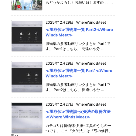
もどうかよろしくお願い致しますm(_ _) ...
2025年12月29日
:
WhereWindsMeet
≪風燕伝≫博物集一覧 Part2≪Where
Winds Meet≫
博物集の参考動画リンクまとめ Part2で
す。 Part1はこちら。 間違いや分 ...
2025年12月29日
:
WhereWindsMeet
≪風燕伝≫博物集一覧 Part1≪Where
Winds Meet≫
博物集の参考動画リンクまとめ Part1で
す。 Part2はこちら。 間違いや分 ...
2025年12月27日
:
WhereWindsMeet
≪風燕伝≫博物誌-火矢法の取得方法
≪Where Winds Meet≫
カテゴリは博物誌-兵器-工具のうちの一
つです。 この『火矢法』は『弓の修行、
再び ...