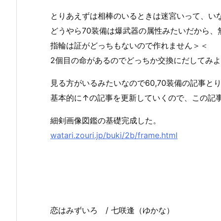
とりあえずは相棒のいるときは迷宮いって、い
どうやら70装備は爆武器の属性みたいだから、無
指輪は証がどっちもないので作れません＞＜
2個目の命があるのでどっちか交換にだしてみ
見る方がいるみたいなので60,70装備の記事と
基本的に↑の記事を更新していくので、この記
細剣画像図鑑の基礎完成した。
watari.zouri.jp/buki/2b/frame.html
恋はみずいろ / 七咲逢（ゆかな）