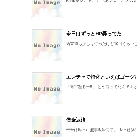
Rankを13にあげて、CRD60でアンプAL
今日はずっとHP弄ってた…
結束15も少しは行ったけど10回くらいし
エンチャで特化といえばゴーグ
「迷宮籠るー!!」 とか言ってたんですけ
借金返済
借金は昨日に無事返済完了。 今日は猛牛血