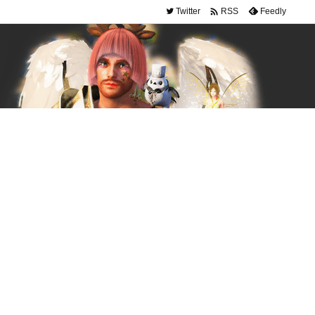

Twitter
Feedly
RSS