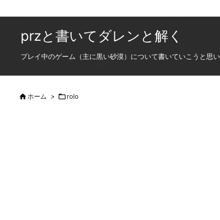
przと書いてダレンと解く
プレイ中のゲーム（主に黒い砂漠）について書いていこうと思います

ホーム
>

rolo