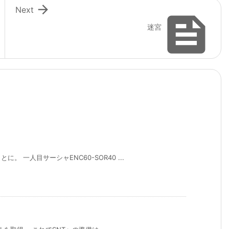

Next

迷宮
 一人目サーシャENC60-SOR40 ...