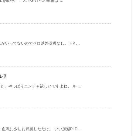
Lを取得。 これでSNTへの準備は ...
かいってないのでベロ以外収穫なし。 HP ...
ル？
ど、やっぱりエンチャ欲しいですよね。 ル ...
戦に少しお邪魔しただけ。 いい加減PLD ...