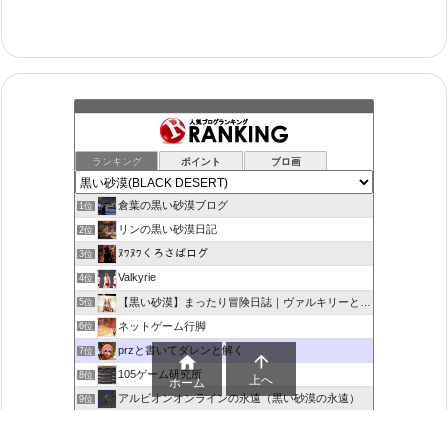
ランキング
ポイント
ブロ画
倉葉の黒い砂漠ブログ
1位
リンの黒い砂漠日記
2位
ﾇﾜﾇﾜくろさばログ
3位
Valkyrie
4位
【黒い砂漠】まったり冒険日誌｜ヴァルキリーと闇の精霊の旅
5位
ネットゲーム行脚
6位
przと書いてダレンと解く
7位


105ゲーム研究所
8位
上へ
ホーム
アルビオンオンラインの永遠（黒い砂漠の永遠）
9位
平和な部屋
10位
飲んだくれ砂漠
11位