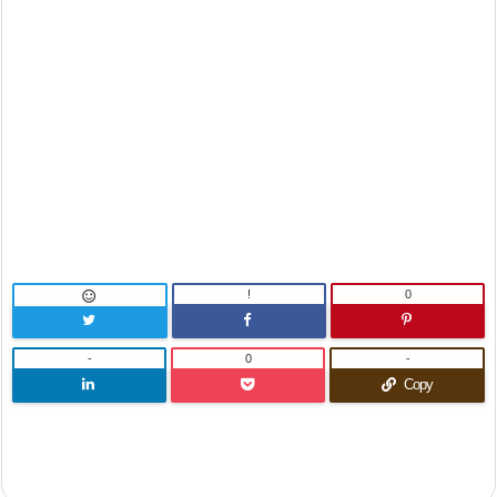
!
0

-
0
-
Copy