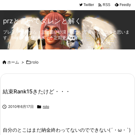

Twitter
Feedly
RSS
przと書いてダレンと解く
プレイ中のゲーム（主に黒い砂漠）について書いていこうと思いま
す。twitterが便利過ぎて不定期更新です。

ホーム
>

rolo
結束Rank15きたけど・・・

2010年6月17日

rolo
自分のとこはまだ納金終わってないのでできない(´・ω・`)