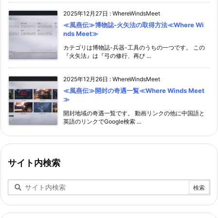
2025年12月27日
:
WhereWindsMeet
≪風燕伝≫博物誌-火矢法の取得方法≪Where Wi
nds Meet≫
カテゴリは博物誌-兵器-工具のうちの一つです。 この
『火矢法』は『弓の修行、再び ...
2025年12月26日
:
WhereWindsMeet
≪風燕伝≫開封の奇遇一覧≪Where Winds Meet
≫
開封地域の奇遇一覧です。 動画リンクの他に中国語と
英語のリンクでGoogle検索 ...
サイト内検索