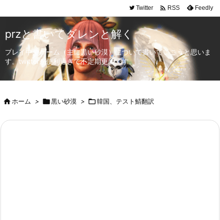

Twitter
Feedly
RSS
przと書いてダレンと解く
プレイ中のゲーム（主に黒い砂漠）について書いていこうと思いま
す。twitterが便利過ぎて不定期更新です。

ホーム
>

黒い砂漠
>

韓国、テスト鯖翻訳