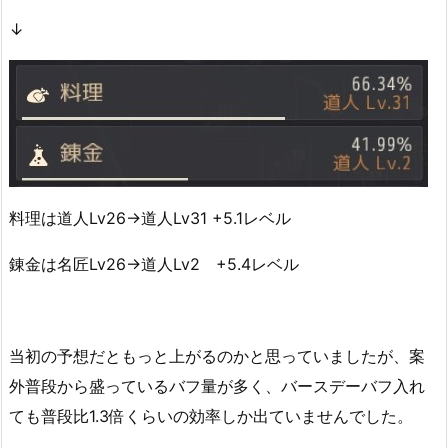
↓
料理は道人Lv26→道人Lv31 +5.1レベル
錬金は名匠Lv26→道人Lv2 +5.4レベル
当初の予想だともっと上がるのかと思っていましたが、案
外普段から盛っているバフ量が多く、バースデーバフ入れ
ても普段比1.3倍くらいの効率しか出ていませんでした。