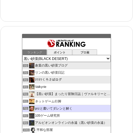
ランキング
ポイント
ブロ画
倉葉の黒い砂漠ブログ
1位
リンの黒い砂漠日記
2位
ﾇﾜﾇﾜくろさばログ
3位
Valkyrie
4位
【黒い砂漠】まったり冒険日誌｜ヴァルキリーと闇の精霊の旅
5位
ネットゲーム行脚
6位
przと書いてダレンと解く
7位
105ゲーム研究所
8位
アルビオンオンラインの永遠（黒い砂漠の永遠）
9位
平和な部屋
10位