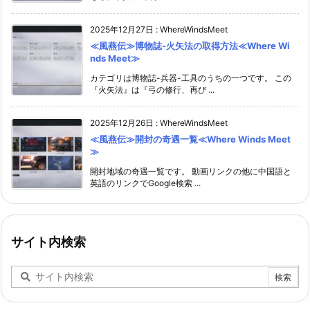
2025年12月27日
:
WhereWindsMeet
≪風燕伝≫博物誌-火矢法の取得方法≪Where Wi
nds Meet≫
カテゴリは博物誌-兵器-工具のうちの一つです。 この
『火矢法』は『弓の修行、再び ...
2025年12月26日
:
WhereWindsMeet
≪風燕伝≫開封の奇遇一覧≪Where Winds Meet
≫
開封地域の奇遇一覧です。 動画リンクの他に中国語と
英語のリンクでGoogle検索 ...
サイト内検索