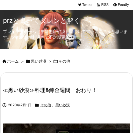

Twitter
Feedly
RSS
przと書いてダレンと解く
プレイ中のゲーム（主に黒い砂漠）について書いていこうと思いま
す。twitterが便利過ぎて不定期更新です。

ホーム
>

黒い砂漠
>

その他
≪黒い砂漠≫料理&錬金週間 おわり！

2020年2月1日

その他
,
黒い砂漠