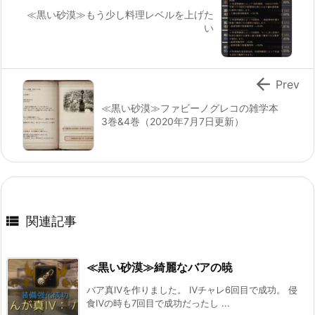
≪黒い砂漠≫もう少し料理レベルを上げた
い

Prev
≪黒い砂漠≫ファビーノグレコの雑学本
3巻&4巻（2020年7月7日更新）

関連記事
≪黒い砂漠≫綺麗なバアの暁
バア真Ⅳを作りました。 Ⅳチャレ6回目で成功。 侵
食Ⅳの時も7回目で成功だったし ...