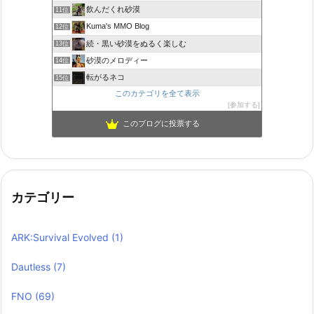
飲んだくれ砂漠
11位
Kuma's MMO Blog
12位
続・黒い砂漠をぬるく楽しむ
13位
砂漠のメロディー
14位
転がるネコ
15位
このカテゴリを全て表示
参加する
このブログに投票する
カテゴリー
ARK:Survival Evolved
(1)
Dautless
(7)
FNO
(69)