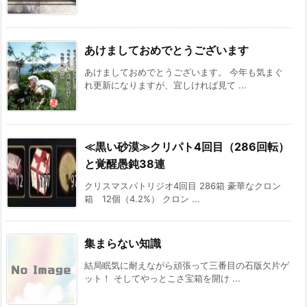
あけましておめでとうございます
あけましておめでとうございます。 今年も気まぐ
れ更新になりますが、宜しければ見て ...
≪黒い砂漠≫クリパト4回目（286回転）
と覚醒愚鈍38連
クリスマスパトリジオ4回目 286箱 豪華なクロン
箱 12個（4.2%） クロン ...
集まらない知識
結局眠気に耐えながら頑張って三番目の石版欠片ゲ
ット！ そしてやっとこさ宝箱を開け ...