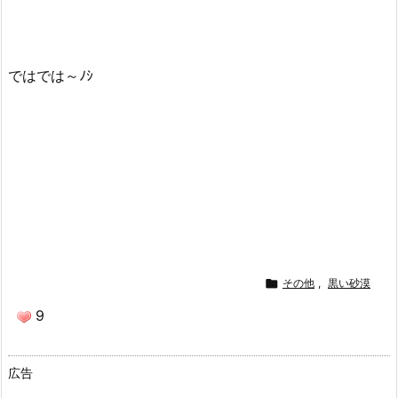
ではでは～ﾉｼ

その他
,
黒い砂漠
9
広告