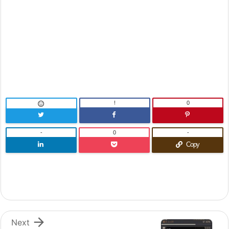
!
0

-
0
-
Copy

Next