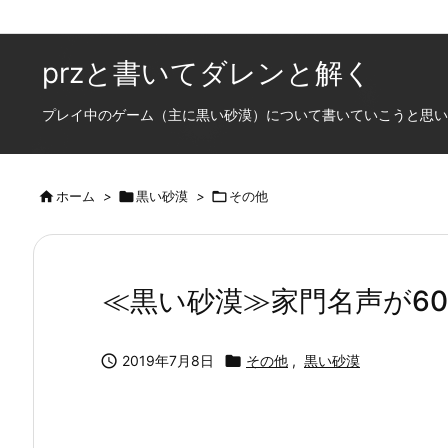
przと書いてダレンと解く
プレイ中のゲーム（主に黒い砂漠）について書いていこうと思います

ホーム
>

黒い砂漠
>

その他
≪黒い砂漠≫家門名声が60

2019年7月8日

その他
,
黒い砂漠