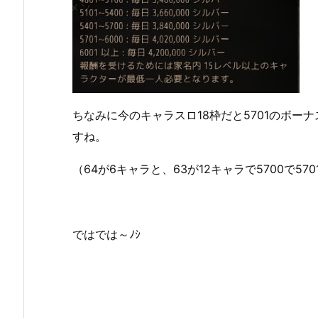
ちなみに今のキャラスロ18枠だと5701のボー
すね。
（64が6キャラと、63が12キャラで5700で57
ではでは～ﾉｼ