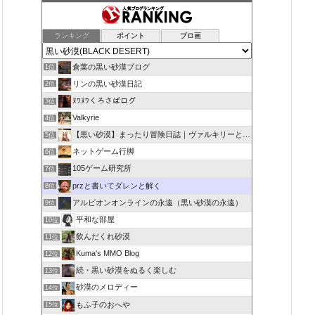
ランキング
ポイント
ブロ画
倉葉の黒い砂漠ブログ
1位
リンの黒い砂漠日記
2位
ﾇﾜﾇﾜくろさばログ
3位
Valkyrie
4位
【黒い砂漠】まったり冒険日誌｜ヴァルキリーと闇の精霊の旅
5位
ネットゲーム行脚
6位
105ゲーム研究所
7位
przと書いてダレンと解く
8位
アルビオンオンラインの永遠（黒い砂漠の永遠）
9位
平和な部屋
10位
飲んだくれ砂漠
11位
Kuma's MMO Blog
12位
続・黒い砂漠をぬるく楽しむ
13位
砂漠のメロディー
14位
もふ子のおへや
15位