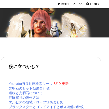

Twitter
Feedly
RSS
役に立つかも？
Youtube狩り動画検索ツール
8/19 更新
光明石のセット効果合計値
遺物と光明石について
荘園家具の製作方法
エルビアの領域ドロップ場所まとめ
ブラックスターとゴッドアイドとボス装備の比較