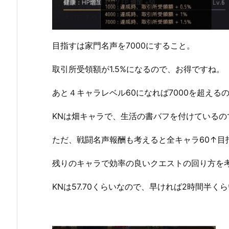
目指すは家門名声を7000にすること。
取引所受領額が1.5%になるので、お得ですね。
あと４キャラレベル60になれば7000を超える
KNは畑キャラで、生活の書バフを付けている
ただ、戦闘名声報酬も考えると全キャラ60↑目
残りのキャラで効率の良いクエストの回り方を
KNは57.70くらいなので、早ければ2時間半く